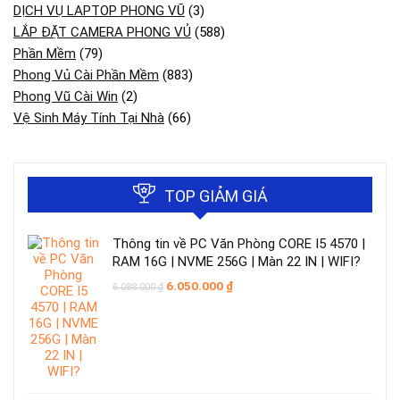
DỊCH VỤ LAPTOP PHONG VŨ
(3)
LẮP ĐẶT CAMERA PHONG VỦ
(588)
Phần Mềm
(79)
Phong Vủ Cài Phần Mềm
(883)
Phong Vũ Cài Win
(2)
Vệ Sinh Máy Tính Tại Nhà
(66)
TOP GIẢM GIÁ
Thông tin về PC Văn Phòng CORE I5 4570 |
RAM 16G | NVME 256G | Màn 22 IN | WIFI?
Giá
Giá
6.050.000
₫
6.088.000
₫
gốc
hiện
là:
tại
6.088.000 ₫.
là:
6.050.000 ₫.