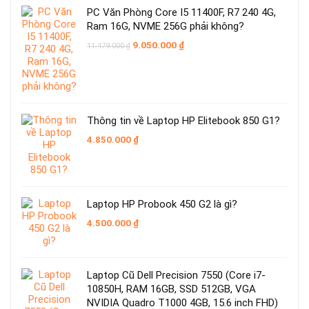
PC Văn Phòng Core I5 11400F, R7 240 4G,
Ram 16G, NVME 256G phải không?
Giá
Giá
9.050.000
₫
11.479.000
₫
gốc
hiện
là:
tại
11.479.000 ₫.
là:
9.050.000 ₫.
Thông tin về Laptop HP Elitebook 850 G1?
4.850.000
₫
Laptop HP Probook 450 G2 là gì?
4.500.000
₫
Laptop Cũ Dell Precision 7550 (Core i7-
10850H, RAM 16GB, SSD 512GB, VGA
NVIDIA Quadro T1000 4GB, 15.6 inch FHD)