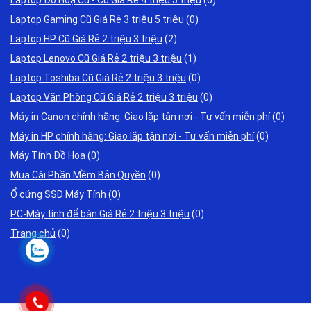
Laptop Đồ Hoạ Cũ - Cũ Giá Rẻ 4 triệu 5 triệu
(0)
Laptop Gaming Cũ Giá Rẻ 3 triệu 5 triệu
(0)
Laptop HP Cũ Giá Rẻ 2 triệu 3 triệu
(2)
Laptop Lenovo Cũ Giá Rẻ 2 triệu 3 triệu
(1)
Laptop Toshiba Cũ Giá Rẻ 2 triệu 3 triệu
(0)
Laptop Văn Phòng Cũ Giá Rẻ 2 triệu 3 triệu
(0)
Máy in Canon chính hãng: Giao lắp tận nơi - Tư vấn miễn phí
(0)
Máy in HP chính hãng: Giao lắp tận nơi - Tư vấn miễn phí
(0)
Máy Tính Đồ Họa
(0)
Mua Cài Phần Mềm Bản Quyền
(0)
Ổ cứng SSD Máy Tính
(0)
PC-Máy tính để bàn Giá Rẻ 2 triệu 3 triệu
(0)
Trang chủ
(0)