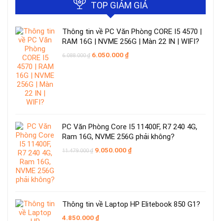
TOP GIẢM GIÁ
Thông tin về PC Văn Phòng CORE I5 4570 |
RAM 16G | NVME 256G | Màn 22 IN | WIFI?
Giá
Giá
6.050.000
₫
6.088.000
₫
gốc
hiện
là:
tại
6.088.000 ₫.
là:
6.050.000 ₫.
PC Văn Phòng Core I5 11400F, R7 240 4G,
Ram 16G, NVME 256G phải không?
Giá
Giá
9.050.000
₫
11.479.000
₫
gốc
hiện
là:
tại
11.479.000 ₫.
là:
9.050.000 ₫.
Thông tin về Laptop HP Elitebook 850 G1?
4.850.000
₫