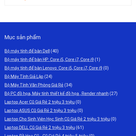
Mục sản phẩm
Bộ máy tính để bàn Dell
(40)
Bộ máy tính để bàn HP: Core i5, Core i7, Core i9
(1)
Bộ máy tính để bàn Lenovo: Core i5, Core i7, Core i9
(0)
Bộ Máy Tính Giả Lập
(24)
Bộ Máy Tính Văn Phòng Giá Rẻ
(34)
Bộ PC đồ họa, Máy tính thiết kế đồ họa , Render nhanh
(27)
Laptop Acer Cũ Giá Rẻ 2 triệu 3 triệu
(0)
Laptop ASUS Cũ Giá Rẻ 2 triệu 3 triệu
(0)
Laptop Cho Sinh Viên Học Sinh Cũ Giá Rẻ 2 triệu 3 triệu
(0)
Laptop DELL Cũ Giá Rẻ 2 triệu 3 triệu
(61)