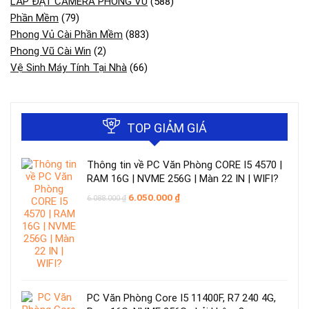
LẮP ĐẶT CAMERA PHONG VỦ
(588)
Phần Mềm
(79)
Phong Vủ Cài Phần Mềm
(883)
Phong Vũ Cài Win
(2)
Vệ Sinh Máy Tính Tại Nhà
(66)
TOP GIẢM GIÁ
Thông tin về PC Văn Phòng CORE I5 4570 |
RAM 16G | NVME 256G | Màn 22 IN | WIFI?
Giá
Giá
6.050.000
₫
6.088.000
₫
gốc
hiện
là:
tại
6.088.000 ₫.
là:
6.050.000 ₫.
PC Văn Phòng Core I5 11400F, R7 240 4G,