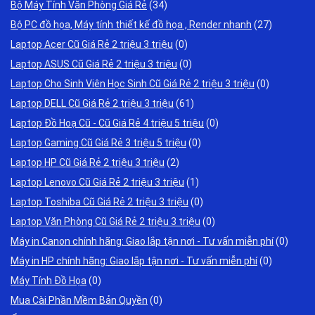
Bộ Máy Tính Văn Phòng Giá Rẻ
(34)
Bộ PC đồ họa, Máy tính thiết kế đồ họa , Render nhanh
(27)
Laptop Acer Cũ Giá Rẻ 2 triệu 3 triệu
(0)
Laptop ASUS Cũ Giá Rẻ 2 triệu 3 triệu
(0)
Laptop Cho Sinh Viên Học Sinh Cũ Giá Rẻ 2 triệu 3 triệu
(0)
Laptop DELL Cũ Giá Rẻ 2 triệu 3 triệu
(61)
Laptop Đồ Hoạ Cũ - Cũ Giá Rẻ 4 triệu 5 triệu
(0)
Laptop Gaming Cũ Giá Rẻ 3 triệu 5 triệu
(0)
Laptop HP Cũ Giá Rẻ 2 triệu 3 triệu
(2)
Laptop Lenovo Cũ Giá Rẻ 2 triệu 3 triệu
(1)
Laptop Toshiba Cũ Giá Rẻ 2 triệu 3 triệu
(0)
Laptop Văn Phòng Cũ Giá Rẻ 2 triệu 3 triệu
(0)
Máy in Canon chính hãng: Giao lắp tận nơi - Tư vấn miễn phí
(0)
Máy in HP chính hãng: Giao lắp tận nơi - Tư vấn miễn phí
(0)
Máy Tính Đồ Họa
(0)
Mua Cài Phần Mềm Bản Quyền
(0)