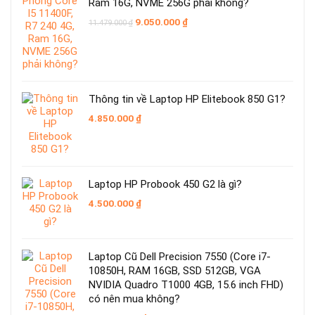
Ram 16G, NVME 256G phải không?
Giá
Giá
9.050.000
₫
11.479.000
₫
gốc
hiện
là:
tại
11.479.000 ₫.
là:
9.050.000 ₫.
Thông tin về Laptop HP Elitebook 850 G1?
4.850.000
₫
Laptop HP Probook 450 G2 là gì?
4.500.000
₫
Laptop Cũ Dell Precision 7550 (Core i7-
10850H, RAM 16GB, SSD 512GB, VGA
NVIDIA Quadro T1000 4GB, 15.6 inch FHD)
có nên mua không?