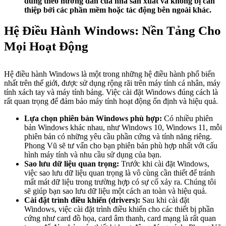
đúng theo hướng dẫn của nhà sản xuất và không bị can
thiệp bởi các phần mềm hoặc tác động bên ngoài khác.
Hệ Điều Hành Windows: Nền Tảng Cho
Mọi Hoạt Động
Hệ điều hành Windows là một trong những hệ điều hành phổ biến
nhất trên thế giới, được sử dụng rộng rãi trên máy tính cá nhân, máy
tính xách tay và máy tính bảng. Việc cài đặt Windows đúng cách là
rất quan trọng để đảm bảo máy tính hoạt động ổn định và hiệu quả.
Lựa chọn phiên bản Windows phù hợp:
Có nhiều phiên
bản Windows khác nhau, như Windows 10, Windows 11, mỗi
phiên bản có những yêu cầu phần cứng và tính năng riêng.
Phong Vũ sẽ tư vấn cho bạn phiên bản phù hợp nhất với cấu
hình máy tính và nhu cầu sử dụng của bạn.
Sao lưu dữ liệu quan trọng:
Trước khi cài đặt Windows,
việc sao lưu dữ liệu quan trọng là vô cùng cần thiết để tránh
mất mát dữ liệu trong trường hợp có sự cố xảy ra. Chúng tôi
sẽ giúp bạn sao lưu dữ liệu một cách an toàn và hiệu quả.
Cài đặt trình điều khiển (drivers):
Sau khi cài đặt
Windows, việc cài đặt trình điều khiển cho các thiết bị phần
cứng như card đồ họa, card âm thanh, card mạng là rất quan