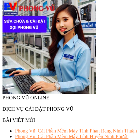
PHONG VŨ ONLINE
DỊCH VỤ CÀI ĐẶT PHONG VŨ
BÀI VIẾT MỚI
Phong Vũ: Cài Phần Mềm Máy Tính Phan Rang Ninh Thuận
Phong Vũ: Cài Phần Mềm Máy Tính Huyện Ninh Phước