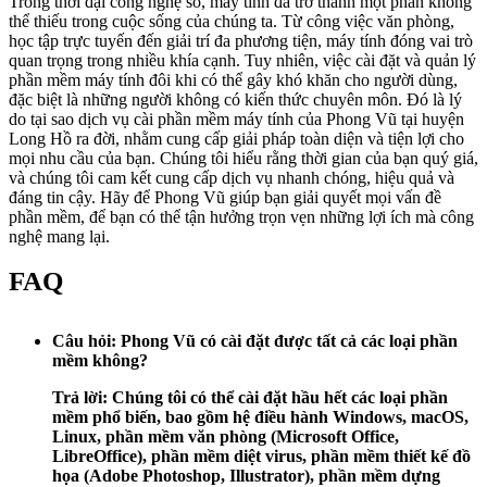
Trong thời đại công nghệ số, máy tính đã trở thành một phần không
thể thiếu trong cuộc sống của chúng ta. Từ công việc văn phòng,
học tập trực tuyến đến giải trí đa phương tiện, máy tính đóng vai trò
quan trọng trong nhiều khía cạnh. Tuy nhiên, việc cài đặt và quản lý
phần mềm máy tính đôi khi có thể gây khó khăn cho người dùng,
đặc biệt là những người không có kiến thức chuyên môn. Đó là lý
do tại sao dịch vụ cài phần mềm máy tính của Phong Vũ tại huyện
Long Hồ ra đời, nhằm cung cấp giải pháp toàn diện và tiện lợi cho
mọi nhu cầu của bạn. Chúng tôi hiểu rằng thời gian của bạn quý giá,
và chúng tôi cam kết cung cấp dịch vụ nhanh chóng, hiệu quả và
đáng tin cậy. Hãy để Phong Vũ giúp bạn giải quyết mọi vấn đề
phần mềm, để bạn có thể tận hưởng trọn vẹn những lợi ích mà công
nghệ mang lại.
FAQ
Câu hỏi:
Phong Vũ có cài đặt được tất cả các loại phần
mềm không?
Trả lời:
Chúng tôi có thể cài đặt hầu hết các loại phần
mềm phổ biến, bao gồm hệ điều hành Windows, macOS,
Linux, phần mềm văn phòng (Microsoft Office,
LibreOffice), phần mềm diệt virus, phần mềm thiết kế đồ
họa (Adobe Photoshop, Illustrator), phần mềm dựng