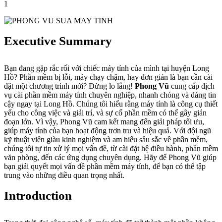
1
Executive Summary
Bạn đang gặp rắc rối với chiếc máy tính của mình tại huyện Long
Hồ? Phần mềm bị lỗi, máy chạy chậm, hay đơn giản là bạn cần cài
đặt một chương trình mới? Đừng lo lắng!
Phong Vũ
cung cấp dịch
vụ cài phần mềm máy tính chuyên nghiệp, nhanh chóng và đáng tin
cậy ngay tại Long Hồ. Chúng tôi hiểu rằng máy tính là công cụ thiết
yếu cho công việc và giải trí, và sự cố phần mềm có thể gây gián
đoạn lớn. Vì vậy, Phong Vũ cam kết mang đến giải pháp tối ưu,
giúp máy tính của bạn hoạt động trơn tru và hiệu quả. Với đội ngũ
kỹ thuật viên giàu kinh nghiệm và am hiểu sâu sắc về phần mềm,
chúng tôi tự tin xử lý mọi vấn đề, từ cài đặt hệ điều hành, phần mềm
văn phòng, đến các ứng dụng chuyên dụng. Hãy để Phong Vũ giúp
bạn giải quyết mọi vấn đề phần mềm máy tính, để bạn có thể tập
trung vào những điều quan trọng nhất.
Introduction