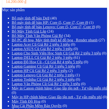
14.200.000
₫
Mục sản phẩm
Bộ máy tính để bàn Dell
(40)
Bộ máy tính để bàn HP: Core i5, Core i7, Core i9
(1)
Bộ máy tính để bàn Lenovo: Core i5, Core i7, Core i9
(0)
Bộ Máy Tính Giả Lập
(24)
Bộ Máy Tính Văn Phòng Giá Rẻ
(34)
Bộ PC đồ họa, Máy tính thiết kế đồ họa , Render nhanh
(27)
Laptop Acer Cũ Giá Rẻ 2 triệu 3 triệu
(0)
Laptop ASUS Cũ Giá Rẻ 2 triệu 3 triệu
(0)
Laptop Cho Sinh Viên Học Sinh Cũ Giá Rẻ 2 triệu 3 triệu
(0)
Laptop DELL Cũ Giá Rẻ 2 triệu 3 triệu
(61)
Laptop Đồ Hoạ Cũ - Cũ Giá Rẻ 4 triệu 5 triệu
(0)
Laptop Gaming Cũ Giá Rẻ 3 triệu 5 triệu
(0)
Laptop HP Cũ Giá Rẻ 2 triệu 3 triệu
(2)
Laptop Lenovo Cũ Giá Rẻ 2 triệu 3 triệu
(1)
Laptop Toshiba Cũ Giá Rẻ 2 triệu 3 triệu
(0)
Laptop Văn Phòng Cũ Giá Rẻ 2 triệu 3 triệu
(0)
Máy in Canon chính hãng: Giao lắp tận nơi - Tư vấn miễn phí
(0)
Máy in HP chính hãng: Giao lắp tận nơi - Tư vấn miễn phí
(0)
Máy Tính Đồ Họa
(0)
Mua Cài Phần Mềm Bản Quyền
(0)