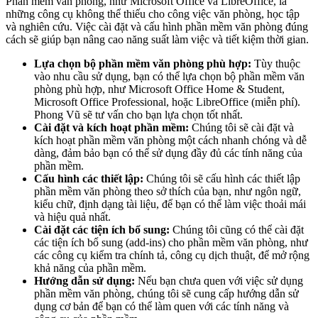
Phần mềm văn phòng, như Microsoft Office và LibreOffice, là
những công cụ không thể thiếu cho công việc văn phòng, học tập
và nghiên cứu. Việc cài đặt và cấu hình phần mềm văn phòng đúng
cách sẽ giúp bạn nâng cao năng suất làm việc và tiết kiệm thời gian.
Lựa chọn bộ phần mềm văn phòng phù hợp:
Tùy thuộc
vào nhu cầu sử dụng, bạn có thể lựa chọn bộ phần mềm văn
phòng phù hợp, như Microsoft Office Home & Student,
Microsoft Office Professional, hoặc LibreOffice (miễn phí).
Phong Vũ sẽ tư vấn cho bạn lựa chọn tốt nhất.
Cài đặt và kích hoạt phần mềm:
Chúng tôi sẽ cài đặt và
kích hoạt phần mềm văn phòng một cách nhanh chóng và dễ
dàng, đảm bảo bạn có thể sử dụng đầy đủ các tính năng của
phần mềm.
Cấu hình các thiết lập:
Chúng tôi sẽ cấu hình các thiết lập
phần mềm văn phòng theo sở thích của bạn, như ngôn ngữ,
kiểu chữ, định dạng tài liệu, để bạn có thể làm việc thoải mái
và hiệu quả nhất.
Cài đặt các tiện ích bổ sung:
Chúng tôi cũng có thể cài đặt
các tiện ích bổ sung (add-ins) cho phần mềm văn phòng, như
các công cụ kiểm tra chính tả, công cụ dịch thuật, để mở rộng
khả năng của phần mềm.
Hướng dẫn sử dụng:
Nếu bạn chưa quen với việc sử dụng
phần mềm văn phòng, chúng tôi sẽ cung cấp hướng dẫn sử
dụng cơ bản để bạn có thể làm quen với các tính năng và