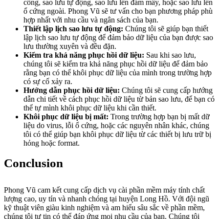
công, sao lưu tự động, sao lưu lên đám mây, hoặc sao lưu lên
ổ cứng ngoài. Phong Vũ sẽ tư vấn cho bạn phương pháp phù
hợp nhất với nhu cầu và ngân sách của bạn.
Thiết lập lịch sao lưu tự động:
Chúng tôi sẽ giúp bạn thiết
lập lịch sao lưu tự động để đảm bảo dữ liệu của bạn được sao
lưu thường xuyên và đều đặn.
Kiểm tra khả năng phục hồi dữ liệu:
Sau khi sao lưu,
chúng tôi sẽ kiểm tra khả năng phục hồi dữ liệu để đảm bảo
rằng bạn có thể khôi phục dữ liệu của mình trong trường hợp
có sự cố xảy ra.
Hướng dẫn phục hồi dữ liệu:
Chúng tôi sẽ cung cấp hướng
dẫn chi tiết về cách phục hồi dữ liệu từ bản sao lưu, để bạn có
thể tự mình khôi phục dữ liệu khi cần thiết.
Khôi phục dữ liệu bị mất:
Trong trường hợp bạn bị mất dữ
liệu do virus, lỗi ổ cứng, hoặc các nguyên nhân khác, chúng
tôi có thể giúp bạn khôi phục dữ liệu từ các thiết bị lưu trữ bị
hỏng hoặc format.
Conclusion
Phong Vũ cam kết cung cấp dịch vụ cài phần mềm máy tính chất
lượng cao, uy tín và nhanh chóng tại huyện Long Hồ. Với đội ngũ
kỹ thuật viên giàu kinh nghiệm và am hiểu sâu sắc về phần mềm,
chúng tôi tự tin có thể đáp ứng mọi nhu cầu của bạn. Chúng tôi