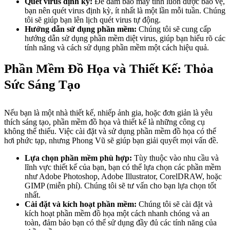
Quét virus định kỳ:
Để đảm bảo máy tính luôn được bảo vệ,
bạn nên quét virus định kỳ, ít nhất là một lần mỗi tuần. Chúng
tôi sẽ giúp bạn lên lịch quét virus tự động.
Hướng dẫn sử dụng phần mềm:
Chúng tôi sẽ cung cấp
hướng dẫn sử dụng phần mềm diệt virus, giúp bạn hiểu rõ các
tính năng và cách sử dụng phần mềm một cách hiệu quả.
Phần Mềm Đồ Họa và Thiết Kế: Thỏa
Sức Sáng Tạo
Nếu bạn là một nhà thiết kế, nhiếp ảnh gia, hoặc đơn giản là yêu
thích sáng tạo, phần mềm đồ họa và thiết kế là những công cụ
không thể thiếu. Việc cài đặt và sử dụng phần mềm đồ họa có thể
hơi phức tạp, nhưng Phong Vũ sẽ giúp bạn giải quyết mọi vấn đề.
Lựa chọn phần mềm phù hợp:
Tùy thuộc vào nhu cầu và
lĩnh vực thiết kế của bạn, bạn có thể lựa chọn các phần mềm
như Adobe Photoshop, Adobe Illustrator, CorelDRAW, hoặc
GIMP (miễn phí). Chúng tôi sẽ tư vấn cho bạn lựa chọn tốt
nhất.
Cài đặt và kích hoạt phần mềm:
Chúng tôi sẽ cài đặt và
kích hoạt phần mềm đồ họa một cách nhanh chóng và an
toàn, đảm bảo bạn có thể sử dụng đầy đủ các tính năng của