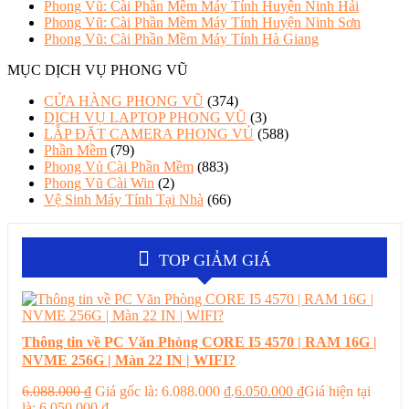
Phong Vũ: Cài Phần Mềm Máy Tính Huyện Ninh Hải
Phong Vũ: Cài Phần Mềm Máy Tính Huyện Ninh Sơn
Phong Vũ: Cài Phần Mềm Máy Tính Hà Giang
MỤC DỊCH VỤ PHONG VŨ
CỬA HÀNG PHONG VŨ
(374)
DỊCH VỤ LAPTOP PHONG VŨ
(3)
LẮP ĐẶT CAMERA PHONG VỦ
(588)
Phần Mềm
(79)
Phong Vủ Cài Phần Mềm
(883)
Phong Vũ Cài Win
(2)
Vệ Sinh Máy Tính Tại Nhà
(66)
TOP GIẢM GIÁ
Thông tin về PC Văn Phòng CORE I5 4570 | RAM 16G |
NVME 256G | Màn 22 IN | WIFI?
6.088.000
₫
Giá gốc là: 6.088.000 ₫.
6.050.000
₫
Giá hiện tại
là: 6.050.000 ₫.