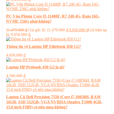
PC Văn Phòng Core I5 11400F, R7 240 4G, Ram 16G,
NVME 256G phải không?
11.479.000
₫
Giá gốc là: 11.479.000 ₫.
9.050.000
₫
Giá hiện tại
là: 9.050.000 ₫.
Thông tin về Laptop HP Elitebook 850 G1?
4.850.000
₫
Laptop HP Probook 450 G2 là gì?
4.500.000
₫
Laptop Cũ Dell Precision 7550 (Core i7-10850H, RAM
16GB, SSD 512GB, VGA NVIDIA Quadro T1000 4GB,
15.6 inch FHD) có nên mua không?