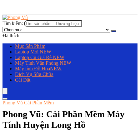
Tìm kiếm:
Đã thích
Mục Sản Phẩm
Laptop Mới
NEW
Laptop Cũ Giá Rẻ
NEW
Máy Tính Văn Phòng
NEW
Máy tính Đồ Họa
NEW
Dịch Vụ Sửa Chữa
Cài Đặt
Phong Vủ Cài Phần Mềm
Phong Vũ: Cài Phần Mềm Máy
Tính Huyện Long Hồ