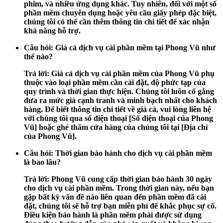
phim, và nhiều ứng dụng khác. Tuy nhiên, đối với một số
phần mềm chuyên dụng hoặc yêu cầu giấy phép đặc biệt,
chúng tôi có thể cần thêm thông tin chi tiết để xác nhận
khả năng hỗ trợ.
Câu hỏi:
Giá cả dịch vụ cài phần mềm tại Phong Vũ như
thế nào?
Trả lời:
Giá cả dịch vụ cài phần mềm của Phong Vũ phụ
thuộc vào loại phần mềm cần cài đặt, độ phức tạp của
quy trình và thời gian thực hiện. Chúng tôi luôn cố gắng
đưa ra mức giá cạnh tranh và minh bạch nhất cho khách
hàng. Để biết thông tin chi tiết về giá cả, vui lòng liên hệ
với chúng tôi qua số điện thoại [Số điện thoại của Phong
Vũ] hoặc ghé thăm cửa hàng của chúng tôi tại [Địa chỉ
của Phong Vũ].
Câu hỏi:
Thời gian bảo hành cho dịch vụ cài phần mềm
là bao lâu?
Trả lời:
Phong Vũ cung cấp thời gian bảo hành 30 ngày
cho dịch vụ cài phần mềm. Trong thời gian này, nếu bạn
gặp bất kỳ vấn đề nào liên quan đến phần mềm đã cài
đặt, chúng tôi sẽ hỗ trợ bạn miễn phí để khắc phục sự cố.
Điều kiện bảo hành là phần mềm phải được sử dụng