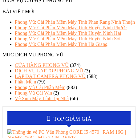
DỊCH VỤ CÀI ĐẶT PHONG VŨ
BÀI VIẾT MỚI
Phong Vũ: Cài Phần Mềm Máy Tính Phan Rang Ninh Thuận
Phong Vũ: Cài Phần Mềm Máy Tính Huyện Ninh Phước
Phong Vũ: Cài Phần Mềm Máy Tính Huyện Ninh Hải
Phong Vũ: Cài Phần Mềm Máy Tính Huyện Ninh Sơn
Phong Vũ: Cài Phần Mềm Máy Tính Hà Giang
MỤC DỊCH VỤ PHONG VŨ
CỬA HÀNG PHONG VŨ
(374)
DỊCH VỤ LAPTOP PHONG VŨ
(3)
LẮP ĐẶT CAMERA PHONG VỦ
(588)
Phần Mềm
(79)
Phong Vủ Cài Phần Mềm
(883)
Phong Vũ Cài Win
(2)
Vệ Sinh Máy Tính Tại Nhà
(66)
TOP GIẢM GIÁ