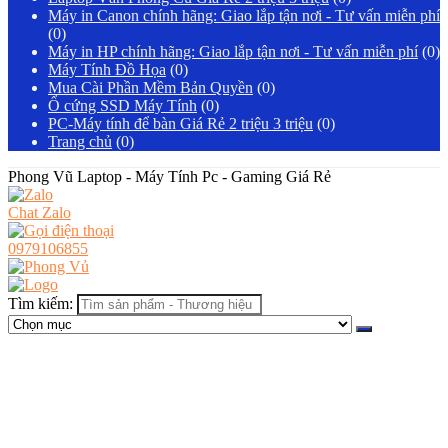
Máy in Canon chính hãng: Giao lắp tận nơi - Tư vấn miễn phí
(0)
Máy in HP chính hãng: Giao lắp tận nơi - Tư vấn miễn phí
(0)
Máy Tính Đồ Họa
(0)
Mua Cài Phần Mềm Bản Quyền
(0)
Ổ cứng SSD Máy Tính
(0)
PC-Máy tính để bàn Giá Rẻ 2 triệu 3 triệu
(0)
Trang chủ
(0)
Phong Vũ Laptop - Máy Tính Pc - Gaming Giá Rẻ
Chat Zalo
0979106855
Tìm kiếm: