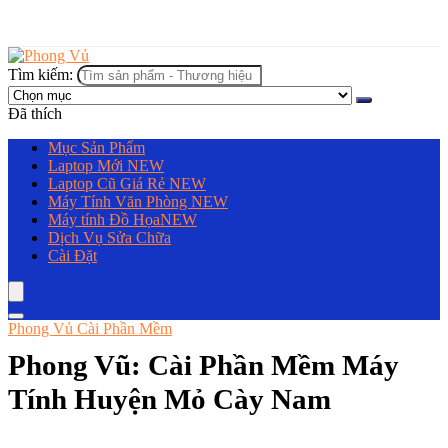
Tìm kiếm:
Đã thích
Mục Sản Phẩm
Laptop Mới
NEW
Laptop Cũ Giá Rẻ
NEW
Máy Tính Văn Phòng
NEW
Máy tính Đồ Họa
NEW
Dịch Vụ Sửa Chữa
Cài Đặt
Phong Vủ Cài Phần Mềm
Phong Vũ: Cài Phần Mềm Máy
Tính Huyện Mỏ Cày Nam