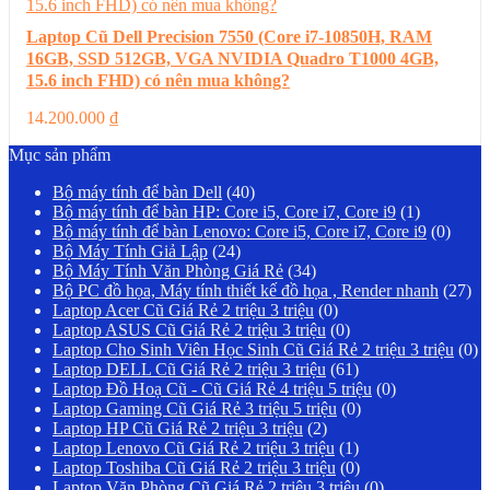
Laptop Cũ Dell Precision 7550 (Core i7-10850H, RAM
16GB, SSD 512GB, VGA NVIDIA Quadro T1000 4GB,
15.6 inch FHD) có nên mua không?
14.200.000
₫
Mục sản phẩm
Bộ máy tính để bàn Dell
(40)
Bộ máy tính để bàn HP: Core i5, Core i7, Core i9
(1)
Bộ máy tính để bàn Lenovo: Core i5, Core i7, Core i9
(0)
Bộ Máy Tính Giả Lập
(24)
Bộ Máy Tính Văn Phòng Giá Rẻ
(34)
Bộ PC đồ họa, Máy tính thiết kế đồ họa , Render nhanh
(27)
Laptop Acer Cũ Giá Rẻ 2 triệu 3 triệu
(0)
Laptop ASUS Cũ Giá Rẻ 2 triệu 3 triệu
(0)
Laptop Cho Sinh Viên Học Sinh Cũ Giá Rẻ 2 triệu 3 triệu
(0)
Laptop DELL Cũ Giá Rẻ 2 triệu 3 triệu
(61)
Laptop Đồ Hoạ Cũ - Cũ Giá Rẻ 4 triệu 5 triệu
(0)
Laptop Gaming Cũ Giá Rẻ 3 triệu 5 triệu
(0)
Laptop HP Cũ Giá Rẻ 2 triệu 3 triệu
(2)
Laptop Lenovo Cũ Giá Rẻ 2 triệu 3 triệu
(1)
Laptop Toshiba Cũ Giá Rẻ 2 triệu 3 triệu
(0)
Laptop Văn Phòng Cũ Giá Rẻ 2 triệu 3 triệu
(0)