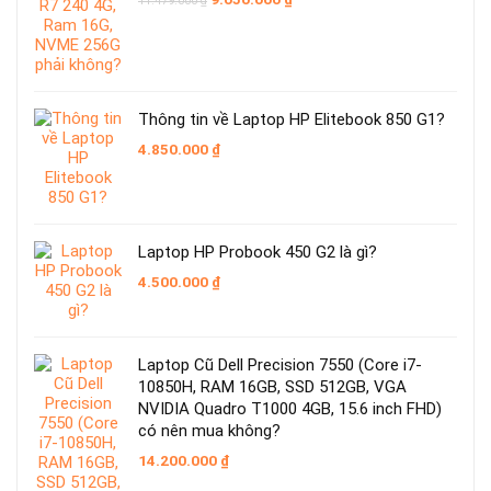
11.479.000
₫
gốc
hiện
là:
tại
11.479.000 ₫.
là:
9.050.000 ₫.
Thông tin về Laptop HP Elitebook 850 G1?
4.850.000
₫
Laptop HP Probook 450 G2 là gì?
4.500.000
₫
Laptop Cũ Dell Precision 7550 (Core i7-
10850H, RAM 16GB, SSD 512GB, VGA
NVIDIA Quadro T1000 4GB, 15.6 inch FHD)
có nên mua không?
14.200.000
₫