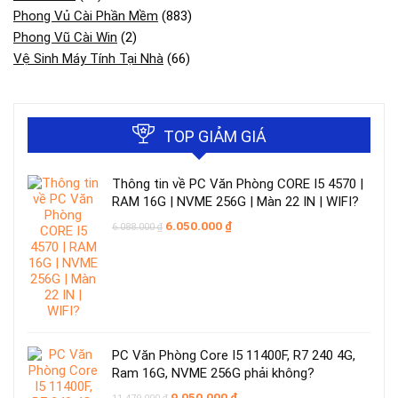
Phong Vủ Cài Phần Mềm
(883)
Phong Vũ Cài Win
(2)
Vệ Sinh Máy Tính Tại Nhà
(66)
TOP GIẢM GIÁ
Thông tin về PC Văn Phòng CORE I5 4570 |
RAM 16G | NVME 256G | Màn 22 IN | WIFI?
Giá
Giá
6.050.000
₫
6.088.000
₫
gốc
hiện
là:
tại
6.088.000 ₫.
là:
6.050.000 ₫.
PC Văn Phòng Core I5 11400F, R7 240 4G,
Ram 16G, NVME 256G phải không?
Giá
Giá
9.050.000
₫