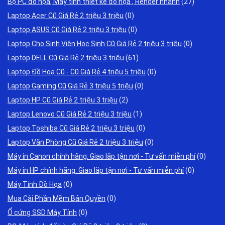
Bộ PC đồ họa, Máy tính thiết kế đồ họa , Render nhanh
(27)
Laptop Acer Cũ Giá Rẻ 2 triệu 3 triệu
(0)
Laptop ASUS Cũ Giá Rẻ 2 triệu 3 triệu
(0)
Laptop Cho Sinh Viên Học Sinh Cũ Giá Rẻ 2 triệu 3 triệu
(0)
Laptop DELL Cũ Giá Rẻ 2 triệu 3 triệu
(61)
Laptop Đồ Hoạ Cũ - Cũ Giá Rẻ 4 triệu 5 triệu
(0)
Laptop Gaming Cũ Giá Rẻ 3 triệu 5 triệu
(0)
Laptop HP Cũ Giá Rẻ 2 triệu 3 triệu
(2)
Laptop Lenovo Cũ Giá Rẻ 2 triệu 3 triệu
(1)
Laptop Toshiba Cũ Giá Rẻ 2 triệu 3 triệu
(0)
Laptop Văn Phòng Cũ Giá Rẻ 2 triệu 3 triệu
(0)
Máy in Canon chính hãng: Giao lắp tận nơi - Tư vấn miễn phí
(0)
Máy in HP chính hãng: Giao lắp tận nơi - Tư vấn miễn phí
(0)
Máy Tính Đồ Họa
(0)
Mua Cài Phần Mềm Bản Quyền
(0)
Ổ cứng SSD Máy Tính
(0)