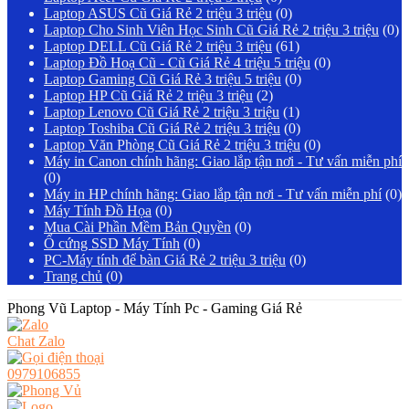
Laptop ASUS Cũ Giá Rẻ 2 triệu 3 triệu
(0)
Laptop Cho Sinh Viên Học Sinh Cũ Giá Rẻ 2 triệu 3 triệu
(0)
Laptop DELL Cũ Giá Rẻ 2 triệu 3 triệu
(61)
Laptop Đồ Hoạ Cũ - Cũ Giá Rẻ 4 triệu 5 triệu
(0)
Laptop Gaming Cũ Giá Rẻ 3 triệu 5 triệu
(0)
Laptop HP Cũ Giá Rẻ 2 triệu 3 triệu
(2)
Laptop Lenovo Cũ Giá Rẻ 2 triệu 3 triệu
(1)
Laptop Toshiba Cũ Giá Rẻ 2 triệu 3 triệu
(0)
Laptop Văn Phòng Cũ Giá Rẻ 2 triệu 3 triệu
(0)
Máy in Canon chính hãng: Giao lắp tận nơi - Tư vấn miễn phí
(0)
Máy in HP chính hãng: Giao lắp tận nơi - Tư vấn miễn phí
(0)
Máy Tính Đồ Họa
(0)
Mua Cài Phần Mềm Bản Quyền
(0)
Ổ cứng SSD Máy Tính
(0)
PC-Máy tính để bàn Giá Rẻ 2 triệu 3 triệu
(0)
Trang chủ
(0)
Phong Vũ Laptop - Máy Tính Pc - Gaming Giá Rẻ
Chat Zalo
0979106855