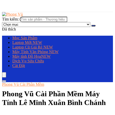
Tìm kiếm:
Đã thích
Mục Sản Phẩm
Laptop Mới
NEW
Laptop Cũ Giá Rẻ
NEW
Máy Tính Văn Phòng
NEW
Máy tính Đồ Họa
NEW
Dịch Vụ Sửa Chữa
Cài Đặt
Phong Vủ Cài Phần Mềm
Phong Vũ Cài Phần Mềm Máy
Tính Lê Minh Xuân Bình Chánh