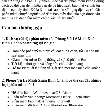
cầu sử dụng của bạn. Tuy nhiên, việc cài đặt phần mềm không đúng
cách có thể dẫn đến nhiều vấn đề về hiệu suất, bảo mật và tính ổn
định của máy tính. Đó là lý do tại sao nên sử dụng dịch vụ cài đặt
phần mềm chuyên nghiệp để đảm bảo máy tính của bạn được cấu
hình và cài đặt phần mềm chính xác, tối ưu nhất.
Câu hỏi thường gặp
1. Dịch vụ cài đặt phần mềm của Phong Vũ Lê Minh Xuân
Bình Chánh có những lợi ích gì?
Đảm bảo phần mềm được cài đặt đúng cách, tối ưu hóa hiệu
suất máy tính
Giảm thiểu rủi ro lỗi hệ thống và sự cố phần mềm
Tiết kiệm thời gian và công sức cho khách hàng
Hỗ trợ kỹ thuật tận tình và giải đáp mọi thắc mắc của khách
hàng
2. Phong Vũ Lê Minh Xuân Bình Chánh có thể cài đặt những
loại phần mềm nào?
Hệ điều hành: Windows, macOS, Linux
Phần mềm văn phòng: Microsoft Office, OpenOffice
Phần mềm bảo mật: Antivirus, Firewall
Phần mềm đồ họa: Adobe Photoshop, Illustrator