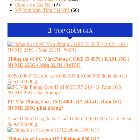
Phong Vũ Cài Win
(2)
Vệ Sinh Máy Tính Tại Nhà
(66)
TOP GIẢM GIÁ
Thông tin về PC Văn Phòng CORE I5 4570 | RAM 16G |
NVME 256G | Màn 22 IN | WIFI?
6.088.000
₫
Giá gốc là: 6.088.000 ₫.
6.050.000
₫
Giá hiện tại
là: 6.050.000 ₫.
PC Văn Phòng Core I5 11400F, R7 240 4G, Ram 16G,
NVME 256G phải không?
11.479.000
₫
Giá gốc là: 11.479.000 ₫.
9.050.000
₫
Giá hiện tại
là: 9.050.000 ₫.
Thông tin về Laptop HP Elitebook 850 G1?