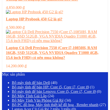
4.850.000
₫
Laptop HP Probook 450 G2 là gì?
4.500.000
₫
Laptop Cũ Dell Precision 7550 (Core i7-10850H, RAM
16GB, SSD 512GB, VGA NVIDIA Quadro T1000 4GB,
15.6 inch FHD) có nên mua không?
14.200.000
₫
Mục sản phẩm
Bộ máy tính để bàn Dell
(40)
Bộ máy tính để bàn HP: Core i5, Core i7, Core i9
(1)
Bộ máy tính để bàn Lenovo: Core i5, Core i7, Core i9
(0)
Bộ Máy Tính Giả Lập
(24)
Bộ Máy Tính Văn Phòng Giá Rẻ
(34)
Bộ PC đồ họa, Máy tính thiết kế đồ họa , Render nhanh
(27)
Laptop Acer Cũ Giá Rẻ 2 triệu 3 triệu
(0)