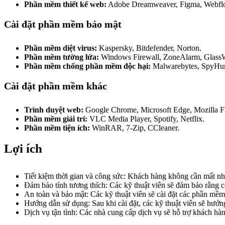
Phần mềm thiết kế web:
Adobe Dreamweaver, Figma, Webfl
Cài đặt phần mềm bảo mật
Phần mềm diệt virus:
Kaspersky, Bitdefender, Norton.
Phần mềm tường lửa:
Windows Firewall, ZoneAlarm, GlassW
Phần mềm chống phần mềm độc hại:
Malwarebytes, SpyHunt
Cài đặt phần mềm khác
Trình duyệt web:
Google Chrome, Microsoft Edge, Mozilla Fi
Phần mềm giải trí:
VLC Media Player, Spotify, Netflix.
Phần mềm tiện ích:
WinRAR, 7-Zip, CCleaner.
Lợi ích
Tiết kiệm thời gian và công sức: Khách hàng không cần mất nhi
Đảm bảo tính tương thích: Các kỹ thuật viên sẽ đảm bảo rằng 
An toàn và bảo mật: Các kỹ thuật viên sẽ cài đặt các phần mềm
Hướng dẫn sử dụng: Sau khi cài đặt, các kỹ thuật viên sẽ hướ
Dịch vụ tận tình: Các nhà cung cấp dịch vụ sẽ hỗ trợ khách hà