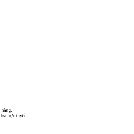
h hàng.
dọa trực tuyến.