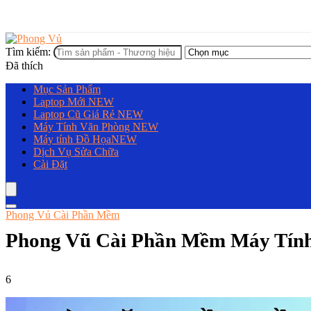
Tìm kiếm:
Đã thích
Mục Sản Phẩm
Laptop Mới
NEW
Laptop Cũ Giá Rẻ
NEW
Máy Tính Văn Phòng
NEW
Máy tính Đồ Họa
NEW
Dịch Vụ Sửa Chữa
Cài Đặt
Phong Vủ Cài Phần Mềm
Phong Vũ Cài Phần Mềm Máy Tín
6