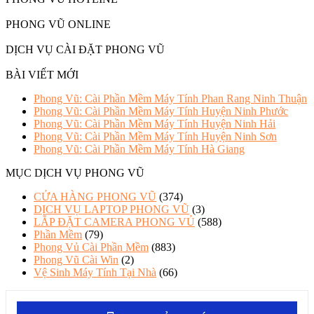
PHONG VŨ ONLINE
DỊCH VỤ CÀI ĐẶT PHONG VŨ
BÀI VIẾT MỚI
Phong Vũ: Cài Phần Mềm Máy Tính Phan Rang Ninh Thuận
Phong Vũ: Cài Phần Mềm Máy Tính Huyện Ninh Phước
Phong Vũ: Cài Phần Mềm Máy Tính Huyện Ninh Hải
Phong Vũ: Cài Phần Mềm Máy Tính Huyện Ninh Sơn
Phong Vũ: Cài Phần Mềm Máy Tính Hà Giang
MỤC DỊCH VỤ PHONG VŨ
CỬA HÀNG PHONG VŨ
(374)
DỊCH VỤ LAPTOP PHONG VŨ
(3)
LẮP ĐẶT CAMERA PHONG VỦ
(588)
Phần Mềm
(79)
Phong Vủ Cài Phần Mềm
(883)
Phong Vũ Cài Win
(2)
Vệ Sinh Máy Tính Tại Nhà
(66)