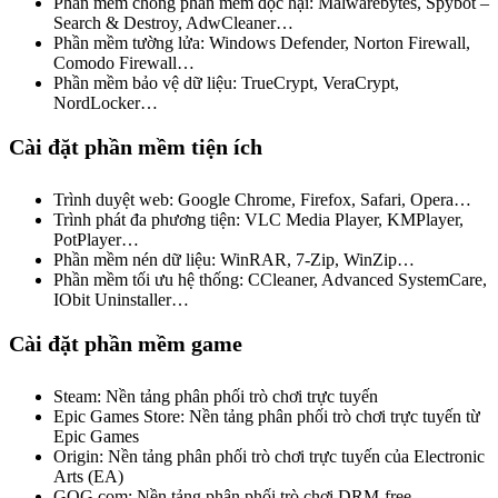
Phần mềm chống phần mềm độc hại: Malwarebytes, Spybot –
Search & Destroy, AdwCleaner…
Phần mềm tường lửa: Windows Defender, Norton Firewall,
Comodo Firewall…
Phần mềm bảo vệ dữ liệu: TrueCrypt, VeraCrypt,
NordLocker…
Cài đặt phần mềm tiện ích
Trình duyệt web: Google Chrome, Firefox, Safari, Opera…
Trình phát đa phương tiện: VLC Media Player, KMPlayer,
PotPlayer…
Phần mềm nén dữ liệu: WinRAR, 7-Zip, WinZip…
Phần mềm tối ưu hệ thống: CCleaner, Advanced SystemCare,
IObit Uninstaller…
Cài đặt phần mềm game
Steam: Nền tảng phân phối trò chơi trực tuyến
Epic Games Store: Nền tảng phân phối trò chơi trực tuyến từ
Epic Games
Origin: Nền tảng phân phối trò chơi trực tuyến của Electronic
Arts (EA)
GOG.com: Nền tảng phân phối trò chơi DRM-free