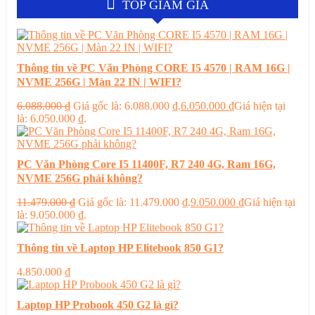
TOP GIẢM GIÁ
Thông tin về PC Văn Phòng CORE I5 4570 | RAM 16G |
NVME 256G | Màn 22 IN | WIFI?
6.088.000
₫
Giá gốc là: 6.088.000 ₫.
6.050.000
₫
Giá hiện tại
là: 6.050.000 ₫.
PC Văn Phòng Core I5 11400F, R7 240 4G, Ram 16G,
NVME 256G phải không?
11.479.000
₫
Giá gốc là: 11.479.000 ₫.
9.050.000
₫
Giá hiện tại
là: 9.050.000 ₫.
Thông tin về Laptop HP Elitebook 850 G1?
4.850.000
₫
Laptop HP Probook 450 G2 là gì?