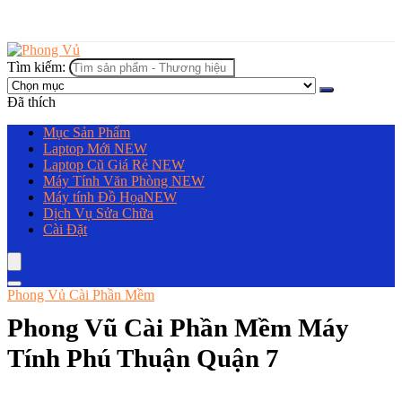
Tìm kiếm:
Đã thích
Mục Sản Phẩm
Laptop Mới
NEW
Laptop Cũ Giá Rẻ
NEW
Máy Tính Văn Phòng
NEW
Máy tính Đồ Họa
NEW
Dịch Vụ Sửa Chữa
Cài Đặt
Phong Vủ Cài Phần Mềm
Phong Vũ Cài Phần Mềm Máy
Tính Phú Thuận Quận 7