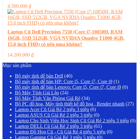
4.500.000
₫
Laptop Cũ Dell Precision 7550 (Core i7-10850H, RAM
16GB, SSD 512GB, VGA NVIDIA Quadro T1000 4GB,
15.6 inch FHD) có nên mua không?
14.200.000
₫
Mục sản phẩm
Bộ máy tính để bàn Dell
(40)
Bộ máy tính để bàn HP: Core i5, Core i7, Core i9
(1)
Bộ máy tính để bàn Lenovo: Core i5, Core i7, Core i9
(0)
Bộ Máy Tính Giả Lập
(24)
Bộ Máy Tính Văn Phòng Giá Rẻ
(34)
Bộ PC đồ họa, Máy tính thiết kế đồ họa , Render nhanh
(27)
Laptop Acer Cũ Giá Rẻ 2 triệu 3 triệu
(0)
Laptop ASUS Cũ Giá Rẻ 2 triệu 3 triệu
(0)
Laptop Cho Sinh Viên Học Sinh Cũ Giá Rẻ 2 triệu 3 triệu
(0)
Laptop DELL Cũ Giá Rẻ 2 triệu 3 triệu
(61)
Laptop Đồ Hoạ Cũ - Cũ Giá Rẻ 4 triệu 5 triệu
(0)
Laptop Gaming Cũ Giá Rẻ 3 triệu 5 triệu
(0)