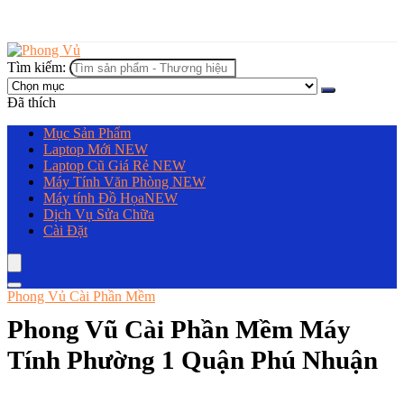
Tìm kiếm:
Đã thích
Mục Sản Phẩm
Laptop Mới
NEW
Laptop Cũ Giá Rẻ
NEW
Máy Tính Văn Phòng
NEW
Máy tính Đồ Họa
NEW
Dịch Vụ Sửa Chữa
Cài Đặt
Phong Vủ Cài Phần Mềm
Phong Vũ Cài Phần Mềm Máy
Tính Phường 1 Quận Phú Nhuận