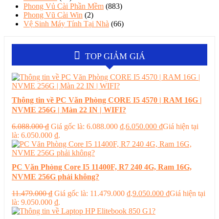
Phong Vủ Cài Phần Mềm
(883)
Phong Vũ Cài Win
(2)
Vệ Sinh Máy Tính Tại Nhà
(66)
TOP GIẢM GIÁ
Thông tin về PC Văn Phòng CORE I5 4570 | RAM 16G |
NVME 256G | Màn 22 IN | WIFI?
6.088.000
₫
Giá gốc là: 6.088.000 ₫.
6.050.000
₫
Giá hiện tại
là: 6.050.000 ₫.
PC Văn Phòng Core I5 11400F, R7 240 4G, Ram 16G,
NVME 256G phải không?
11.479.000
₫
Giá gốc là: 11.479.000 ₫.
9.050.000
₫
Giá hiện tại
là: 9.050.000 ₫.