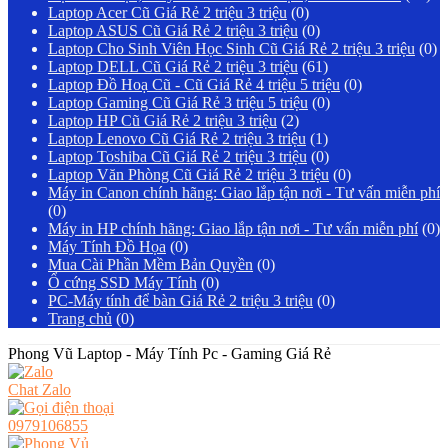
Laptop Acer Cũ Giá Rẻ 2 triệu 3 triệu
(0)
Laptop ASUS Cũ Giá Rẻ 2 triệu 3 triệu
(0)
Laptop Cho Sinh Viên Học Sinh Cũ Giá Rẻ 2 triệu 3 triệu
(0)
Laptop DELL Cũ Giá Rẻ 2 triệu 3 triệu
(61)
Laptop Đồ Hoạ Cũ - Cũ Giá Rẻ 4 triệu 5 triệu
(0)
Laptop Gaming Cũ Giá Rẻ 3 triệu 5 triệu
(0)
Laptop HP Cũ Giá Rẻ 2 triệu 3 triệu
(2)
Laptop Lenovo Cũ Giá Rẻ 2 triệu 3 triệu
(1)
Laptop Toshiba Cũ Giá Rẻ 2 triệu 3 triệu
(0)
Laptop Văn Phòng Cũ Giá Rẻ 2 triệu 3 triệu
(0)
Máy in Canon chính hãng: Giao lắp tận nơi - Tư vấn miễn phí
(0)
Máy in HP chính hãng: Giao lắp tận nơi - Tư vấn miễn phí
(0)
Máy Tính Đồ Họa
(0)
Mua Cài Phần Mềm Bản Quyền
(0)
Ổ cứng SSD Máy Tính
(0)
PC-Máy tính để bàn Giá Rẻ 2 triệu 3 triệu
(0)
Trang chủ
(0)
Phong Vũ Laptop - Máy Tính Pc - Gaming Giá Rẻ
Chat Zalo
0979106855