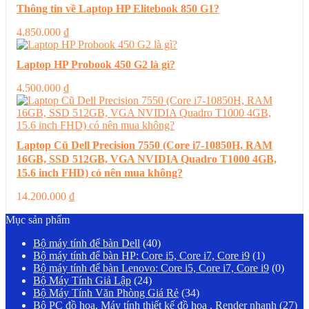
Thông tin về Laptop HP Elitebook 850 G1?
4.850.000
₫
Laptop HP Probook 450 G2 là gì?
4.500.000
₫
Laptop Cũ Dell Precision 7550 (Core i7-10850H, RAM
16GB, SSD 512GB, VGA NVIDIA Quadro T1000 4GB,
15.6 inch FHD) có nên mua không?
14.200.000
₫
Mục sản phẩm
Bộ máy tính để bàn Dell
(40)
Bộ máy tính để bàn HP: Core i5, Core i7, Core i9
(1)
Bộ máy tính để bàn Lenovo: Core i5, Core i7, Core i9
(0)
Bộ Máy Tính Giả Lập
(24)
Bộ Máy Tính Văn Phòng Giá Rẻ
(34)
Bộ PC đồ họa, Máy tính thiết kế đồ họa , Render nhanh
(27)