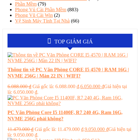
Phần Mềm
(79)
Phong Vủ Cài Phần Mềm
(883)
Phong Vũ Cài Win
(2)
Vệ Sinh Máy Tính Tại Nhà
(66)
TOP GIẢM GIÁ
Thông tin về PC Văn Phòng CORE I5 4570 | RAM 16G |
NVME 256G | Màn 22 IN | WIFI?
6.088.000
₫
Giá gốc là: 6.088.000 ₫.
6.050.000
₫
Giá hiện tại
là: 6.050.000 ₫.
PC Văn Phòng Core I5 11400F, R7 240 4G, Ram 16G,
NVME 256G phải không?
11.479.000
₫
Giá gốc là: 11.479.000 ₫.
9.050.000
₫
Giá hiện tại
là: 9.050.000 ₫.