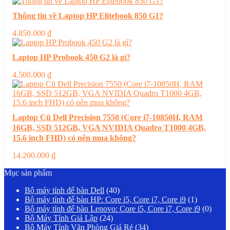
Thông tin về Laptop HP Elitebook 850 G1?
4.850.000
₫
Laptop HP Probook 450 G2 là gì?
4.500.000
₫
Laptop Cũ Dell Precision 7550 (Core i7-10850H, RAM
16GB, SSD 512GB, VGA NVIDIA Quadro T1000 4GB,
15.6 inch FHD) có nên mua không?
14.200.000
₫
Mục sản phẩm
Bộ máy tính để bàn Dell
(40)
Bộ máy tính để bàn HP: Core i5, Core i7, Core i9
(1)
Bộ máy tính để bàn Lenovo: Core i5, Core i7, Core i9
(0)
Bộ Máy Tính Giả Lập
(24)
Bộ Máy Tính Văn Phòng Giá Rẻ
(34)