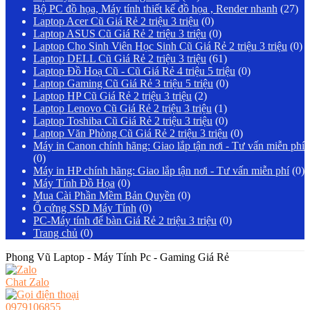
Bộ PC đồ họa, Máy tính thiết kế đồ họa , Render nhanh
(27)
Laptop Acer Cũ Giá Rẻ 2 triệu 3 triệu
(0)
Laptop ASUS Cũ Giá Rẻ 2 triệu 3 triệu
(0)
Laptop Cho Sinh Viên Học Sinh Cũ Giá Rẻ 2 triệu 3 triệu
(0)
Laptop DELL Cũ Giá Rẻ 2 triệu 3 triệu
(61)
Laptop Đồ Hoạ Cũ - Cũ Giá Rẻ 4 triệu 5 triệu
(0)
Laptop Gaming Cũ Giá Rẻ 3 triệu 5 triệu
(0)
Laptop HP Cũ Giá Rẻ 2 triệu 3 triệu
(2)
Laptop Lenovo Cũ Giá Rẻ 2 triệu 3 triệu
(1)
Laptop Toshiba Cũ Giá Rẻ 2 triệu 3 triệu
(0)
Laptop Văn Phòng Cũ Giá Rẻ 2 triệu 3 triệu
(0)
Máy in Canon chính hãng: Giao lắp tận nơi - Tư vấn miễn phí
(0)
Máy in HP chính hãng: Giao lắp tận nơi - Tư vấn miễn phí
(0)
Máy Tính Đồ Họa
(0)
Mua Cài Phần Mềm Bản Quyền
(0)
Ổ cứng SSD Máy Tính
(0)
PC-Máy tính để bàn Giá Rẻ 2 triệu 3 triệu
(0)
Trang chủ
(0)
Phong Vũ Laptop - Máy Tính Pc - Gaming Giá Rẻ
Chat Zalo
0979106855