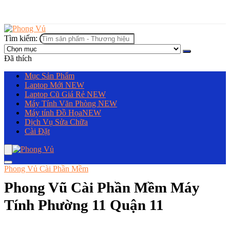
Tìm kiếm:
Đã thích
Mục Sản Phẩm
Laptop Mới
NEW
Laptop Cũ Giá Rẻ
NEW
Máy Tính Văn Phòng
NEW
Máy tính Đồ Họa
NEW
Dịch Vụ Sửa Chữa
Cài Đặt
Phong Vủ Cài Phần Mềm
Phong Vũ Cài Phần Mềm Máy
Tính Phường 11 Quận 11