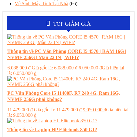
Vệ Sinh Máy Tính Tại Nhà
(66)
TOP GIẢM GIÁ
Thông tin về PC Văn Phòng CORE I5 4570 | RAM 16G |
NVME 256G | Màn 22 IN | WIFI?
6.088.000
₫
Giá gốc là: 6.088.000 ₫.
6.050.000
₫
Giá hiện tại
là: 6.050.000 ₫.
PC Văn Phòng Core I5 11400F, R7 240 4G, Ram 16G,
NVME 256G phải không?
11.479.000
₫
Giá gốc là: 11.479.000 ₫.
9.050.000
₫
Giá hiện tại
là: 9.050.000 ₫.
Thông tin về Laptop HP Elitebook 850 G1?