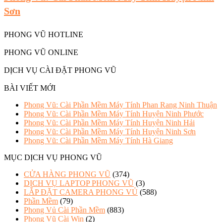
Sơn
PHONG VŨ HOTLINE
PHONG VŨ ONLINE
DỊCH VỤ CÀI ĐẶT PHONG VŨ
BÀI VIẾT MỚI
Phong Vũ: Cài Phần Mềm Máy Tính Phan Rang Ninh Thuận
Phong Vũ: Cài Phần Mềm Máy Tính Huyện Ninh Phước
Phong Vũ: Cài Phần Mềm Máy Tính Huyện Ninh Hải
Phong Vũ: Cài Phần Mềm Máy Tính Huyện Ninh Sơn
Phong Vũ: Cài Phần Mềm Máy Tính Hà Giang
MỤC DỊCH VỤ PHONG VŨ
CỬA HÀNG PHONG VŨ
(374)
DỊCH VỤ LAPTOP PHONG VŨ
(3)
LẮP ĐẶT CAMERA PHONG VỦ
(588)
Phần Mềm
(79)
Phong Vủ Cài Phần Mềm
(883)
Phong Vũ Cài Win
(2)