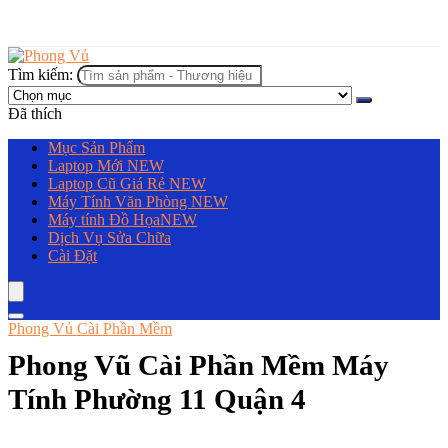
Tìm kiếm:
Đã thích
Mục Sản Phẩm
Laptop Mới
NEW
Laptop Cũ Giá Rẻ
NEW
Máy Tính Văn Phòng
NEW
Máy tính Đồ Họa
NEW
Dịch Vụ Sửa Chữa
Cài Đặt
Phong Vủ Cài Phần Mềm
Phong Vũ Cài Phần Mềm Máy
Tính Phường 11 Quận 4