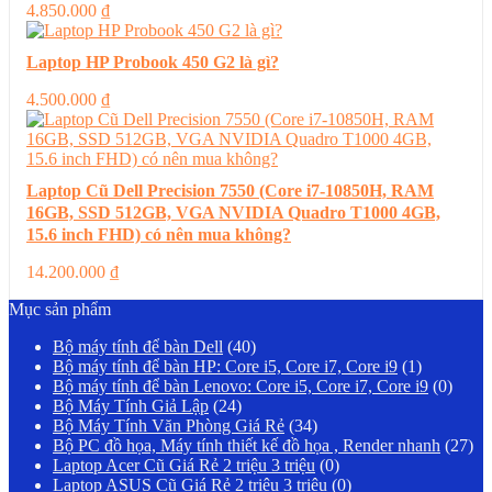
4.850.000
₫
Laptop HP Probook 450 G2 là gì?
4.500.000
₫
Laptop Cũ Dell Precision 7550 (Core i7-10850H, RAM
16GB, SSD 512GB, VGA NVIDIA Quadro T1000 4GB,
15.6 inch FHD) có nên mua không?
14.200.000
₫
Mục sản phẩm
Bộ máy tính để bàn Dell
(40)
Bộ máy tính để bàn HP: Core i5, Core i7, Core i9
(1)
Bộ máy tính để bàn Lenovo: Core i5, Core i7, Core i9
(0)
Bộ Máy Tính Giả Lập
(24)
Bộ Máy Tính Văn Phòng Giá Rẻ
(34)
Bộ PC đồ họa, Máy tính thiết kế đồ họa , Render nhanh
(27)
Laptop Acer Cũ Giá Rẻ 2 triệu 3 triệu
(0)
Laptop ASUS Cũ Giá Rẻ 2 triệu 3 triệu
(0)