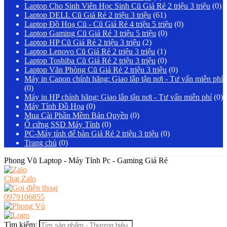
Laptop Cho Sinh Viên Học Sinh Cũ Giá Rẻ 2 triệu 3 triệu
(0)
Laptop DELL Cũ Giá Rẻ 2 triệu 3 triệu
(61)
Laptop Đồ Hoạ Cũ - Cũ Giá Rẻ 4 triệu 5 triệu
(0)
Laptop Gaming Cũ Giá Rẻ 3 triệu 5 triệu
(0)
Laptop HP Cũ Giá Rẻ 2 triệu 3 triệu
(2)
Laptop Lenovo Cũ Giá Rẻ 2 triệu 3 triệu
(1)
Laptop Toshiba Cũ Giá Rẻ 2 triệu 3 triệu
(0)
Laptop Văn Phòng Cũ Giá Rẻ 2 triệu 3 triệu
(0)
Máy in Canon chính hãng: Giao lắp tận nơi - Tư vấn miễn phí
(0)
Máy in HP chính hãng: Giao lắp tận nơi - Tư vấn miễn phí
(0)
Máy Tính Đồ Họa
(0)
Mua Cài Phần Mềm Bản Quyền
(0)
Ổ cứng SSD Máy Tính
(0)
PC-Máy tính để bàn Giá Rẻ 2 triệu 3 triệu
(0)
Trang chủ
(0)
Phong Vũ Laptop - Máy Tính Pc - Gaming Giá Rẻ
Chat Zalo
0979106855
Tìm kiếm: