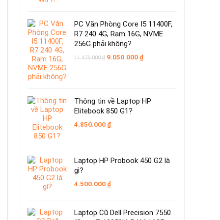
PC Văn Phòng Core I5 11400F,
R7 240 4G, Ram 16G, NVME
256G phải không?
Giá
Giá
9.050.000
₫
11.479.000
₫
gốc
hiện
là:
tại
11.479.000 ₫.
là:
9.050.000 ₫.
Thông tin về Laptop HP
Elitebook 850 G1?
4.850.000
₫
Laptop HP Probook 450 G2 là
gì?
4.500.000
₫
Laptop Cũ Dell Precision 7550