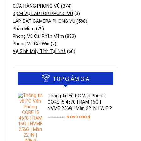
CỬA HÀNG PHONG VŨ
(374)
DỊCH VỤ LAPTOP PHONG VŨ
(3)
LẮP ĐẶT CAMERA PHONG VỦ
(588)
Phần Mềm
(79)
Phong Vủ Cài Phần Mềm
(883)
Phong Vũ Cài Win
(2)
Vệ Sinh Máy Tính Tại Nhà
(66)
TOP GIẢM GIÁ
Thông tin về PC Văn Phòng
CORE I5 4570 | RAM 16G |
NVME 256G | Màn 22 IN | WIFI?
Giá
Giá
6.050.000
₫
6.088.000
₫
gốc
hiện
là:
tại
6.088.000 ₫.
là:
6.050.000 ₫.