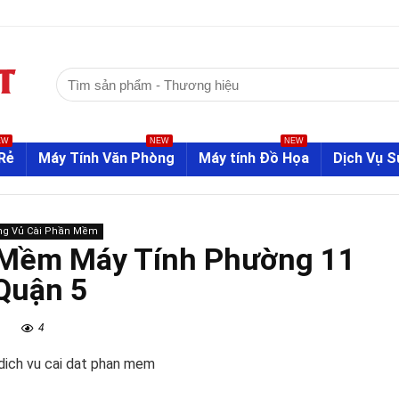
Tìm
kiếm:
EW
NEW
NEW
Rẻ
Máy Tính Văn Phòng
Máy tính Đồ Họa
Dịch Vụ 
g Vủ Cài Phần Mềm
 Mềm Máy Tính Phường 11
Quận 5
4