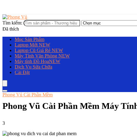
Tìm kiếm:
Đã thích
Mục Sản Phẩm
Laptop Mới
NEW
Laptop Cũ Giá Rẻ
NEW
Máy Tính Văn Phòng
NEW
Máy tính Đồ Họa
NEW
Dịch Vụ Sửa Chữa
Cài Đặt
Phong Vủ Cài Phần Mềm
Phong Vũ Cài Phần Mềm Máy Tính
3