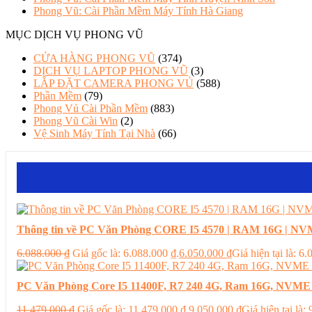
Phong Vũ: Cài Phần Mềm Máy Tính Hà Giang
MỤC DỊCH VỤ PHONG VŨ
CỬA HÀNG PHONG VŨ
(374)
DỊCH VỤ LAPTOP PHONG VŨ
(3)
LẮP ĐẶT CAMERA PHONG VỦ
(588)
Phần Mềm
(79)
Phong Vủ Cài Phần Mềm
(883)
Phong Vũ Cài Win
(2)
Vệ Sinh Máy Tính Tại Nhà
(66)
Thông tin về PC Văn Phòng CORE I5 4570 | RAM 16G | NVM
6.088.000
₫
Giá gốc là: 6.088.000 ₫.
6.050.000
₫
Giá hiện tại là: 6
PC Văn Phòng Core I5 11400F, R7 240 4G, Ram 16G, NVME
11.479.000
₫
Giá gốc là: 11.479.000 ₫.
9.050.000
₫
Giá hiện tại là: