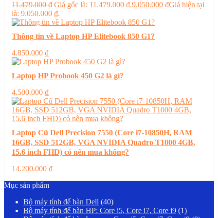
11.479.000
₫
Giá gốc là: 11.479.000 ₫.
9.050.000
₫
Giá hiện tại
là: 9.050.000 ₫.
Thông tin về Laptop HP Elitebook 850 G1?
4.850.000
₫
Laptop HP Probook 450 G2 là gì?
4.500.000
₫
Laptop Cũ Dell Precision 7550 (Core i7-10850H, RAM
16GB, SSD 512GB, VGA NVIDIA Quadro T1000 4GB,
15.6 inch FHD) có nên mua không?
14.200.000
₫
Mục sản phẩm
Bộ máy tính để bàn Dell
(40)
Bộ máy tính để bàn HP: Core i5, Core i7, Core i9
(1)