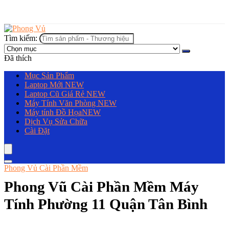
Tìm kiếm:
Đã thích
Mục Sản Phẩm
Laptop Mới
NEW
Laptop Cũ Giá Rẻ
NEW
Máy Tính Văn Phòng
NEW
Máy tính Đồ Họa
NEW
Dịch Vụ Sửa Chữa
Cài Đặt
Phong Vủ Cài Phần Mềm
Phong Vũ Cài Phần Mềm Máy
Tính Phường 11 Quận Tân Bình