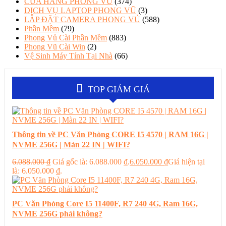
CỬA HÀNG PHONG VŨ
(374)
DỊCH VỤ LAPTOP PHONG VŨ
(3)
LẮP ĐẶT CAMERA PHONG VỦ
(588)
Phần Mềm
(79)
Phong Vủ Cài Phần Mềm
(883)
Phong Vũ Cài Win
(2)
Vệ Sinh Máy Tính Tại Nhà
(66)
TOP GIẢM GIÁ
Thông tin về PC Văn Phòng CORE I5 4570 | RAM 16G |
NVME 256G | Màn 22 IN | WIFI?
6.088.000
₫
Giá gốc là: 6.088.000 ₫.
6.050.000
₫
Giá hiện tại
là: 6.050.000 ₫.
PC Văn Phòng Core I5 11400F, R7 240 4G, Ram 16G,
NVME 256G phải không?