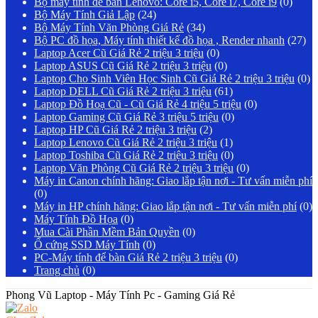
Bộ máy tính để bàn Lenovo: Core i5, Core i7, Core i9
(0)
Bộ Máy Tính Giả Lập
(24)
Bộ Máy Tính Văn Phòng Giá Rẻ
(34)
Bộ PC đồ họa, Máy tính thiết kế đồ họa , Render nhanh
(27)
Laptop Acer Cũ Giá Rẻ 2 triệu 3 triệu
(0)
Laptop ASUS Cũ Giá Rẻ 2 triệu 3 triệu
(0)
Laptop Cho Sinh Viên Học Sinh Cũ Giá Rẻ 2 triệu 3 triệu
(0)
Laptop DELL Cũ Giá Rẻ 2 triệu 3 triệu
(61)
Laptop Đồ Hoạ Cũ - Cũ Giá Rẻ 4 triệu 5 triệu
(0)
Laptop Gaming Cũ Giá Rẻ 3 triệu 5 triệu
(0)
Laptop HP Cũ Giá Rẻ 2 triệu 3 triệu
(2)
Laptop Lenovo Cũ Giá Rẻ 2 triệu 3 triệu
(1)
Laptop Toshiba Cũ Giá Rẻ 2 triệu 3 triệu
(0)
Laptop Văn Phòng Cũ Giá Rẻ 2 triệu 3 triệu
(0)
Máy in Canon chính hãng: Giao lắp tận nơi - Tư vấn miễn phí
(0)
Máy in HP chính hãng: Giao lắp tận nơi - Tư vấn miễn phí
(0)
Máy Tính Đồ Họa
(0)
Mua Cài Phần Mềm Bản Quyền
(0)
Ổ cứng SSD Máy Tính
(0)
PC-Máy tính để bàn Giá Rẻ 2 triệu 3 triệu
(0)
Trang chủ
(0)
Phong Vũ Laptop - Máy Tính Pc - Gaming Giá Rẻ