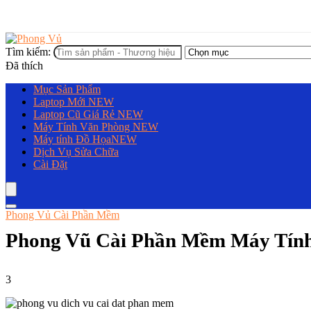
Tìm kiếm:
Đã thích
Mục Sản Phẩm
Laptop Mới
NEW
Laptop Cũ Giá Rẻ
NEW
Máy Tính Văn Phòng
NEW
Máy tính Đồ Họa
NEW
Dịch Vụ Sửa Chữa
Cài Đặt
Phong Vủ Cài Phần Mềm
Phong Vũ Cài Phần Mềm Máy Tín
3