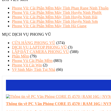
Phong Vũ: Cài Phần Mềm Máy Tính Phan Rang Ninh Thuận
Phong Vũ: Cài Phần Mềm Máy Tính Huyện Ninh Phước
Phong Vũ: Cài Phần Mềm Máy Tính Huyện Ninh Hải
Phong Vũ: Cài Phần Mềm Máy Tính Huyện Ninh Sơn
Phong Vũ: Cài Phần Mềm Máy Tính Hà Giang
MỤC DỊCH VỤ PHONG VŨ
CỬA HÀNG PHONG VŨ
(374)
DỊCH VỤ LAPTOP PHONG VŨ
(3)
LẮP ĐẶT CAMERA PHONG VỦ
(588)
Phần Mềm
(79)
Phong Vủ Cài Phần Mềm
(883)
Phong Vũ Cài Win
(2)
Vệ Sinh Máy Tính Tại Nhà
(66)
Thông tin về PC Văn Phòng CORE I5 4570 | RAM 16G | NVM