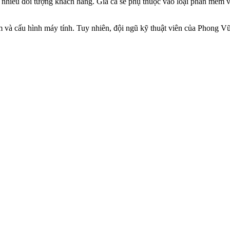
 nhiều đối tượng khách hàng. Giá cả sẽ phụ thuộc vào loại phần mềm và
à cấu hình máy tính. Tuy nhiên, đội ngũ kỹ thuật viên của Phong Vũ s