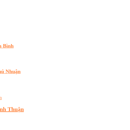
n Bình
hú Nhuận
inh Thuận