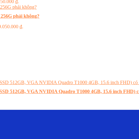
.050.000 ₫.
 256G phải không?
 9.050.000 ₫.
B, SSD 512GB, VGA NVIDIA Quadro T1000 4GB, 15.6 inch FHD) 