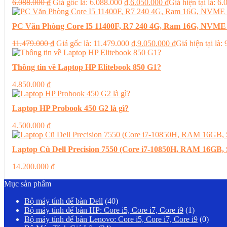
6.088.000
₫
Giá gốc là: 6.088.000 ₫.
6.050.000
₫
Giá hiện tại là: 6
PC Văn Phòng Core I5 11400F, R7 240 4G, Ram 16G, NVME
11.479.000
₫
Giá gốc là: 11.479.000 ₫.
9.050.000
₫
Giá hiện tại là:
Thông tin về Laptop HP Elitebook 850 G1?
4.850.000
₫
Laptop HP Probook 450 G2 là gì?
4.500.000
₫
Laptop Cũ Dell Precision 7550 (Core i7-10850H, RAM 16G
14.200.000
₫
Mục sản phẩm
Bộ máy tính để bàn Dell
(40)
Bộ máy tính để bàn HP: Core i5, Core i7, Core i9
(1)
Bộ máy tính để bàn Lenovo: Core i5, Core i7, Core i9
(0)