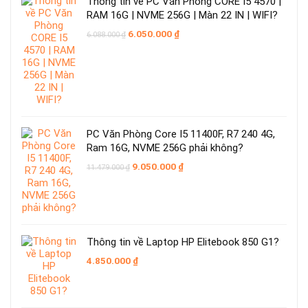
Thông tin về PC Văn Phòng CORE I5 4570 |
RAM 16G | NVME 256G | Màn 22 IN | WIFI?
Giá
Giá
6.050.000
₫
6.088.000
₫
gốc
hiện
là:
tại
6.088.000 ₫.
là:
6.050.000 ₫.
PC Văn Phòng Core I5 11400F, R7 240 4G,
Ram 16G, NVME 256G phải không?
Giá
Giá
9.050.000
₫
11.479.000
₫
gốc
hiện
là:
tại
11.479.000 ₫.
là:
9.050.000 ₫.
Thông tin về Laptop HP Elitebook 850 G1?
4.850.000
₫