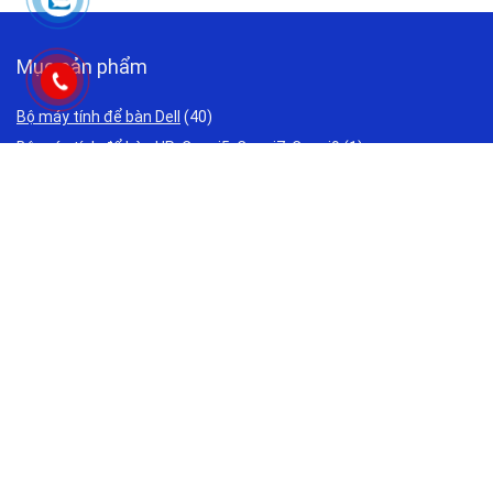
Mục sản phẩm
Bộ máy tính để bàn Dell
(40)
Bộ máy tính để bàn HP: Core i5, Core i7, Core i9
(1)
Bộ máy tính để bàn Lenovo: Core i5, Core i7, Core i9
(0)
Bộ Máy Tính Giả Lập
(24)
Bộ Máy Tính Văn Phòng Giá Rẻ
(34)
Bộ PC đồ họa, Máy tính thiết kế đồ họa , Render nhanh
(27)
Laptop Acer Cũ Giá Rẻ 2 triệu 3 triệu
(0)
Laptop ASUS Cũ Giá Rẻ 2 triệu 3 triệu
(0)
Laptop Cho Sinh Viên Học Sinh Cũ Giá Rẻ 2 triệu 3 triệu
(0)
Laptop DELL Cũ Giá Rẻ 2 triệu 3 triệu
(61)
Laptop Đồ Hoạ Cũ - Cũ Giá Rẻ 4 triệu 5 triệu
(0)
Laptop Gaming Cũ Giá Rẻ 3 triệu 5 triệu
(0)
Laptop HP Cũ Giá Rẻ 2 triệu 3 triệu
(2)