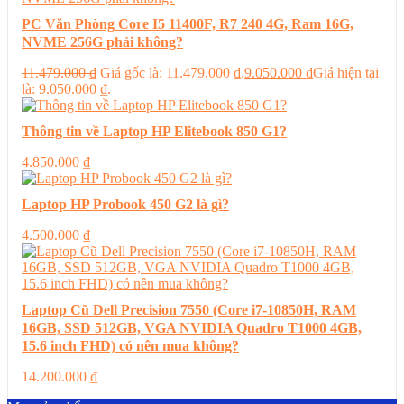
PC Văn Phòng Core I5 11400F, R7 240 4G, Ram 16G,
NVME 256G phải không?
11.479.000
₫
Giá gốc là: 11.479.000 ₫.
9.050.000
₫
Giá hiện tại
là: 9.050.000 ₫.
Thông tin về Laptop HP Elitebook 850 G1?
4.850.000
₫
Laptop HP Probook 450 G2 là gì?
4.500.000
₫
Laptop Cũ Dell Precision 7550 (Core i7-10850H, RAM
16GB, SSD 512GB, VGA NVIDIA Quadro T1000 4GB,
15.6 inch FHD) có nên mua không?
14.200.000
₫