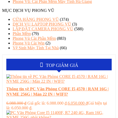
Phong Vũ: Cài Phần Mềm Máy Tính Hà Giang
MỤC DỊCH VỤ PHONG VŨ
CỬA HÀNG PHONG VŨ
(374)
DỊCH VỤ LAPTOP PHONG VŨ
(3)
LẮP ĐẶT CAMERA PHONG VỦ
(588)
Phần Mềm
(79)
Phong Vủ Cài Phần Mềm
(883)
Phong Vũ Cài Win
(2)
Vệ Sinh Máy Tính Tại Nhà
(66)
TOP GIẢM GIÁ
Thông tin về PC Văn Phòng CORE I5 4570 | RAM 16G |
NVME 256G | Màn 22 IN | WIFI?
6.088.000
₫
Giá gốc là: 6.088.000 ₫.
6.050.000
₫
Giá hiện tại
là: 6.050.000 ₫.