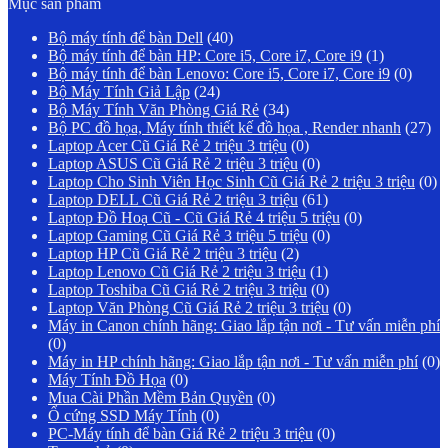
Mục sản phẩm
Bộ máy tính để bàn Dell
(40)
Bộ máy tính để bàn HP: Core i5, Core i7, Core i9
(1)
Bộ máy tính để bàn Lenovo: Core i5, Core i7, Core i9
(0)
Bộ Máy Tính Giả Lập
(24)
Bộ Máy Tính Văn Phòng Giá Rẻ
(34)
Bộ PC đồ họa, Máy tính thiết kế đồ họa , Render nhanh
(27)
Laptop Acer Cũ Giá Rẻ 2 triệu 3 triệu
(0)
Laptop ASUS Cũ Giá Rẻ 2 triệu 3 triệu
(0)
Laptop Cho Sinh Viên Học Sinh Cũ Giá Rẻ 2 triệu 3 triệu
(0)
Laptop DELL Cũ Giá Rẻ 2 triệu 3 triệu
(61)
Laptop Đồ Hoạ Cũ - Cũ Giá Rẻ 4 triệu 5 triệu
(0)
Laptop Gaming Cũ Giá Rẻ 3 triệu 5 triệu
(0)
Laptop HP Cũ Giá Rẻ 2 triệu 3 triệu
(2)
Laptop Lenovo Cũ Giá Rẻ 2 triệu 3 triệu
(1)
Laptop Toshiba Cũ Giá Rẻ 2 triệu 3 triệu
(0)
Laptop Văn Phòng Cũ Giá Rẻ 2 triệu 3 triệu
(0)
Máy in Canon chính hãng: Giao lắp tận nơi - Tư vấn miễn phí
(0)
Máy in HP chính hãng: Giao lắp tận nơi - Tư vấn miễn phí
(0)
Máy Tính Đồ Họa
(0)
Mua Cài Phần Mềm Bản Quyền
(0)
Ổ cứng SSD Máy Tính
(0)
PC-Máy tính để bàn Giá Rẻ 2 triệu 3 triệu
(0)