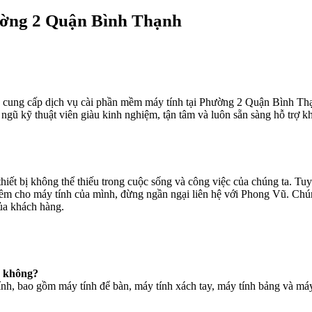
ờng 2 Quận Bình Thạnh
cung cấp dịch vụ cài phần mềm máy tính tại Phường 2 Quận Bình Thạ
gũ kỹ thuật viên giàu kinh nghiệm, tận tâm và luôn sẵn sàng hỗ trợ k
thiết bị không thể thiếu trong cuộc sống và công việc của chúng ta. Tu
mềm cho máy tính của mình, đừng ngần ngại liên hệ với Phong Vũ. Chú
ủa khách hàng.
h không?
tính, bao gồm máy tính để bàn, máy tính xách tay, máy tính bảng và má