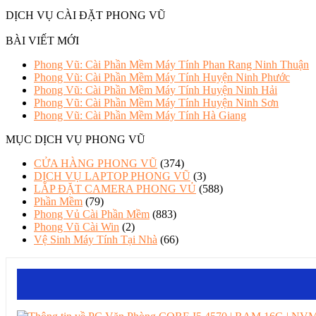
DỊCH VỤ CÀI ĐẶT PHONG VŨ
BÀI VIẾT MỚI
Phong Vũ: Cài Phần Mềm Máy Tính Phan Rang Ninh Thuận
Phong Vũ: Cài Phần Mềm Máy Tính Huyện Ninh Phước
Phong Vũ: Cài Phần Mềm Máy Tính Huyện Ninh Hải
Phong Vũ: Cài Phần Mềm Máy Tính Huyện Ninh Sơn
Phong Vũ: Cài Phần Mềm Máy Tính Hà Giang
MỤC DỊCH VỤ PHONG VŨ
CỬA HÀNG PHONG VŨ
(374)
DỊCH VỤ LAPTOP PHONG VŨ
(3)
LẮP ĐẶT CAMERA PHONG VỦ
(588)
Phần Mềm
(79)
Phong Vủ Cài Phần Mềm
(883)
Phong Vũ Cài Win
(2)
Vệ Sinh Máy Tính Tại Nhà
(66)