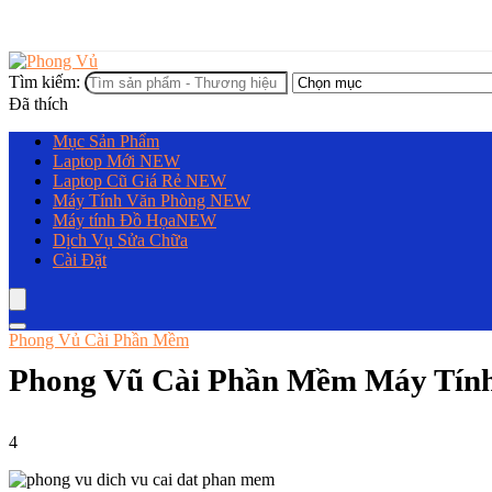
Tìm kiếm:
Đã thích
Mục Sản Phẩm
Laptop Mới
NEW
Laptop Cũ Giá Rẻ
NEW
Máy Tính Văn Phòng
NEW
Máy tính Đồ Họa
NEW
Dịch Vụ Sửa Chữa
Cài Đặt
Phong Vủ Cài Phần Mềm
Phong Vũ Cài Phần Mềm Máy Tính
4