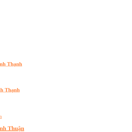
ình Thạnh
nh Thạnh
inh Thuận