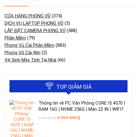
CỬA HÀNG PHONG VŨ
(374)
DỊCH VỤ LAPTOP PHONG VŨ
(3)
LẮP ĐẶT CAMERA PHONG VỦ
(588)
Phần Mềm
(79)
Phong Vủ Cài Phần Mềm
(883)
Phong Vũ Cài Win
(2)
Vệ Sinh Máy Tính Tại Nhà
(66)
TOP GIẢM GIÁ
Thông tin về PC Văn Phòng CORE I5 4570 |
RAM 16G | NVME 256G | Màn 22 IN | WIFI?
Giá
Giá
6.050.000
₫
6.088.000
₫
gốc
hiện
là:
tại
6.088.000 ₫.
là:
6.050.000 ₫.