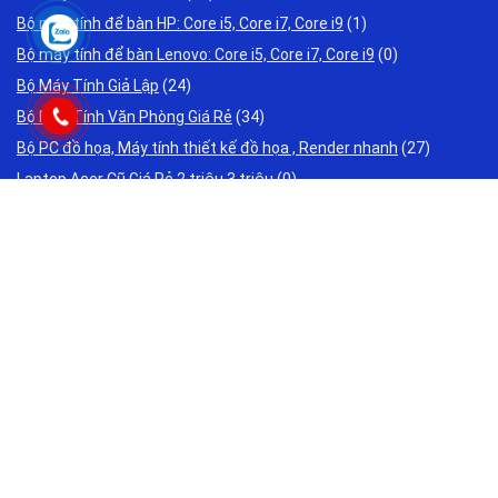
Bộ máy tính để bàn HP: Core i5, Core i7, Core i9
(1)
Bộ máy tính để bàn Lenovo: Core i5, Core i7, Core i9
(0)
Bộ Máy Tính Giả Lập
(24)
Bộ Máy Tính Văn Phòng Giá Rẻ
(34)
Bộ PC đồ họa, Máy tính thiết kế đồ họa , Render nhanh
(27)
Laptop Acer Cũ Giá Rẻ 2 triệu 3 triệu
(0)
Laptop ASUS Cũ Giá Rẻ 2 triệu 3 triệu
(0)
Laptop Cho Sinh Viên Học Sinh Cũ Giá Rẻ 2 triệu 3 triệu
(0)
Laptop DELL Cũ Giá Rẻ 2 triệu 3 triệu
(61)
Laptop Đồ Hoạ Cũ - Cũ Giá Rẻ 4 triệu 5 triệu
(0)
Laptop Gaming Cũ Giá Rẻ 3 triệu 5 triệu
(0)
Laptop HP Cũ Giá Rẻ 2 triệu 3 triệu
(2)
Laptop Lenovo Cũ Giá Rẻ 2 triệu 3 triệu
(1)
Laptop Toshiba Cũ Giá Rẻ 2 triệu 3 triệu
(0)
Laptop Văn Phòng Cũ Giá Rẻ 2 triệu 3 triệu
(0)
Máy in Canon chính hãng: Giao lắp tận nơi - Tư vấn miễn phí
(0)