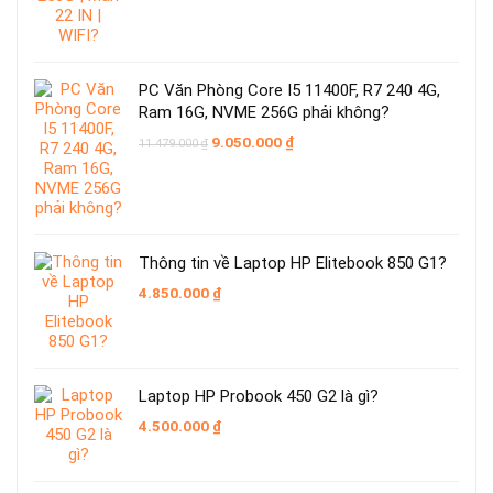
PC Văn Phòng Core I5 11400F, R7 240 4G,
Ram 16G, NVME 256G phải không?
Giá
Giá
9.050.000
₫
11.479.000
₫
gốc
hiện
là:
tại
11.479.000 ₫.
là:
9.050.000 ₫.
Thông tin về Laptop HP Elitebook 850 G1?
4.850.000
₫
Laptop HP Probook 450 G2 là gì?
4.500.000
₫