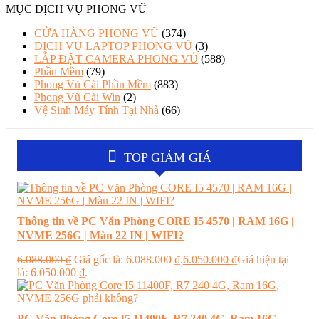
MỤC DỊCH VỤ PHONG VŨ
CỬA HÀNG PHONG VŨ
(374)
DỊCH VỤ LAPTOP PHONG VŨ
(3)
LẮP ĐẶT CAMERA PHONG VỦ
(588)
Phần Mềm
(79)
Phong Vủ Cài Phần Mềm
(883)
Phong Vũ Cài Win
(2)
Vệ Sinh Máy Tính Tại Nhà
(66)
TOP GIẢM GIÁ
Thông tin về PC Văn Phòng CORE I5 4570 | RAM 16G |
NVME 256G | Màn 22 IN | WIFI?
6.088.000
₫
Giá gốc là: 6.088.000 ₫.
6.050.000
₫
Giá hiện tại
là: 6.050.000 ₫.
PC Văn Phòng Core I5 11400F, R7 240 4G, Ram 16G,