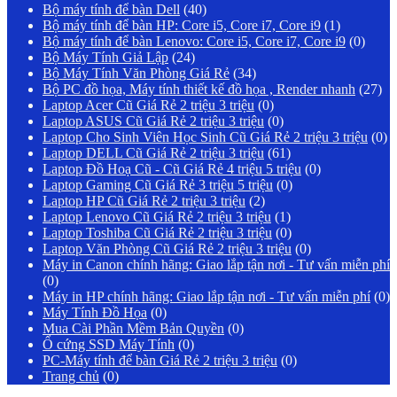
Bộ máy tính để bàn Dell
(40)
Bộ máy tính để bàn HP: Core i5, Core i7, Core i9
(1)
Bộ máy tính để bàn Lenovo: Core i5, Core i7, Core i9
(0)
Bộ Máy Tính Giả Lập
(24)
Bộ Máy Tính Văn Phòng Giá Rẻ
(34)
Bộ PC đồ họa, Máy tính thiết kế đồ họa , Render nhanh
(27)
Laptop Acer Cũ Giá Rẻ 2 triệu 3 triệu
(0)
Laptop ASUS Cũ Giá Rẻ 2 triệu 3 triệu
(0)
Laptop Cho Sinh Viên Học Sinh Cũ Giá Rẻ 2 triệu 3 triệu
(0)
Laptop DELL Cũ Giá Rẻ 2 triệu 3 triệu
(61)
Laptop Đồ Hoạ Cũ - Cũ Giá Rẻ 4 triệu 5 triệu
(0)
Laptop Gaming Cũ Giá Rẻ 3 triệu 5 triệu
(0)
Laptop HP Cũ Giá Rẻ 2 triệu 3 triệu
(2)
Laptop Lenovo Cũ Giá Rẻ 2 triệu 3 triệu
(1)
Laptop Toshiba Cũ Giá Rẻ 2 triệu 3 triệu
(0)
Laptop Văn Phòng Cũ Giá Rẻ 2 triệu 3 triệu
(0)
Máy in Canon chính hãng: Giao lắp tận nơi - Tư vấn miễn phí
(0)
Máy in HP chính hãng: Giao lắp tận nơi - Tư vấn miễn phí
(0)
Máy Tính Đồ Họa
(0)
Mua Cài Phần Mềm Bản Quyền
(0)
Ổ cứng SSD Máy Tính
(0)
PC-Máy tính để bàn Giá Rẻ 2 triệu 3 triệu
(0)
Trang chủ
(0)