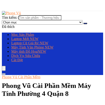
Tìm kiếm:
Đã thích
Mục Sản Phẩm
Laptop Mới
NEW
Laptop Cũ Giá Rẻ
NEW
Máy Tính Văn Phòng
NEW
Máy tính Đồ Họa
NEW
Dịch Vụ Sửa Chữa
Cài Đặt
Phong Vủ Cài Phần Mềm
Phong Vũ Cài Phần Mềm Máy
Tính Phường 4 Quận 8