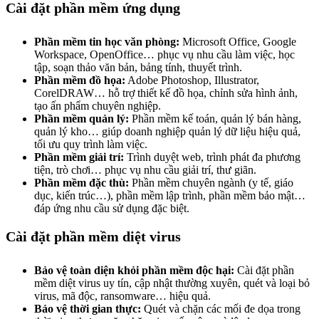
Cài đặt phần mềm ứng dụng
Phần mềm tin học văn phòng:
Microsoft Office, Google
Workspace, OpenOffice… phục vụ nhu cầu làm việc, học
tập, soạn thảo văn bản, bảng tính, thuyết trình.
Phần mềm đồ họa:
Adobe Photoshop, Illustrator,
CorelDRAW… hỗ trợ thiết kế đồ họa, chỉnh sửa hình ảnh,
tạo ấn phẩm chuyên nghiệp.
Phần mềm quản lý:
Phần mềm kế toán, quản lý bán hàng,
quản lý kho… giúp doanh nghiệp quản lý dữ liệu hiệu quả,
tối ưu quy trình làm việc.
Phần mềm giải trí:
Trình duyệt web, trình phát đa phương
tiện, trò chơi… phục vụ nhu cầu giải trí, thư giãn.
Phần mềm đặc thù:
Phần mềm chuyên ngành (y tế, giáo
dục, kiến trúc…), phần mềm lập trình, phần mềm bảo mật…
đáp ứng nhu cầu sử dụng đặc biệt.
Cài đặt phần mềm diệt virus
Bảo vệ toàn diện khỏi phần mềm độc hại:
Cài đặt phần
mềm diệt virus uy tín, cập nhật thường xuyên, quét và loại bỏ
virus, mã độc, ransomware… hiệu quả.
Bảo vệ thời gian thực:
Quét và chặn các mối đe dọa trong