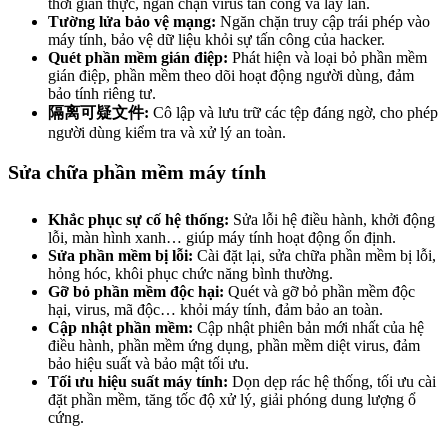
thời gian thực, ngăn chặn virus tấn công và lây lan.
Tường lửa bảo vệ mạng:
Ngăn chặn truy cập trái phép vào
máy tính, bảo vệ dữ liệu khỏi sự tấn công của hacker.
Quét phần mềm gián điệp:
Phát hiện và loại bỏ phần mềm
gián điệp, phần mềm theo dõi hoạt động người dùng, đảm
bảo tính riêng tư.
隔离可疑文件:
Cô lập và lưu trữ các tệp đáng ngờ, cho phép
người dùng kiểm tra và xử lý an toàn.
Sửa chữa phần mềm máy tính
Khắc phục sự cố hệ thống:
Sửa lỗi hệ điều hành, khởi động
lỗi, màn hình xanh… giúp máy tính hoạt động ổn định.
Sửa phần mềm bị lỗi:
Cài đặt lại, sửa chữa phần mềm bị lỗi,
hỏng hóc, khôi phục chức năng bình thường.
Gỡ bỏ phần mềm độc hại:
Quét và gỡ bỏ phần mềm độc
hại, virus, mã độc… khỏi máy tính, đảm bảo an toàn.
Cập nhật phần mềm:
Cập nhật phiên bản mới nhất của hệ
điều hành, phần mềm ứng dụng, phần mềm diệt virus, đảm
bảo hiệu suất và bảo mật tối ưu.
Tối ưu hiệu suất máy tính:
Dọn dẹp rác hệ thống, tối ưu cài
đặt phần mềm, tăng tốc độ xử lý, giải phóng dung lượng ổ
cứng.