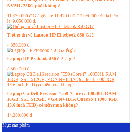
NVME 256G phải không?
11.479.000
₫
Giá gốc là: 11.479.000 ₫.
9.050.000
₫
Giá hiện tại
là: 9.050.000 ₫.
Thông tin về Laptop HP Elitebook 850 G1?
4.850.000
₫
Laptop HP Probook 450 G2 là gì?
4.500.000
₫
Laptop Cũ Dell Precision 7550 (Core i7-10850H, RAM
16GB, SSD 512GB, VGA NVIDIA Quadro T1000 4GB,
15.6 inch FHD) có nên mua không?
14.200.000
₫
Mục sản phẩm