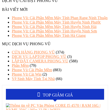
DỊCH VỤ CÀI ĐẶT PHONG VŨ
BÀI VIẾT MỚI
Phong Vũ: Cài Phần Mềm Máy Tính Phan Rang Ninh Thuận
Phong Vũ: Cài Phần Mềm Máy Tính Huyện Ninh Phước
Phong Vũ: Cài Phần Mềm Máy Tính Huyện Ninh Hải
Phong Vũ: Cài Phần Mềm Máy Tính Huyện Ninh Sơn
Phong Vũ: Cài Phần Mềm Máy Tính Hà Giang
MỤC DỊCH VỤ PHONG VŨ
CỬA HÀNG PHONG VŨ
(374)
DỊCH VỤ LAPTOP PHONG VŨ
(3)
LẮP ĐẶT CAMERA PHONG VỦ
(588)
Phần Mềm
(79)
Phong Vủ Cài Phần Mềm
(883)
Phong Vũ Cài Win
(2)
Vệ Sinh Máy Tính Tại Nhà
(66)
TOP GIẢM GIÁ