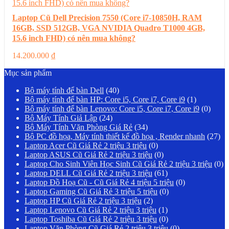
Laptop Cũ Dell Precision 7550 (Core i7-10850H, RAM
16GB, SSD 512GB, VGA NVIDIA Quadro T1000 4GB,
15.6 inch FHD) có nên mua không?
14.200.000
₫
Mục sản phẩm
Bộ máy tính để bàn Dell
(40)
Bộ máy tính để bàn HP: Core i5, Core i7, Core i9
(1)
Bộ máy tính để bàn Lenovo: Core i5, Core i7, Core i9
(0)
Bộ Máy Tính Giả Lập
(24)
Bộ Máy Tính Văn Phòng Giá Rẻ
(34)
Bộ PC đồ họa, Máy tính thiết kế đồ họa , Render nhanh
(27)
Laptop Acer Cũ Giá Rẻ 2 triệu 3 triệu
(0)
Laptop ASUS Cũ Giá Rẻ 2 triệu 3 triệu
(0)
Laptop Cho Sinh Viên Học Sinh Cũ Giá Rẻ 2 triệu 3 triệu
(0)
Laptop DELL Cũ Giá Rẻ 2 triệu 3 triệu
(61)
Laptop Đồ Hoạ Cũ - Cũ Giá Rẻ 4 triệu 5 triệu
(0)
Laptop Gaming Cũ Giá Rẻ 3 triệu 5 triệu
(0)
Laptop HP Cũ Giá Rẻ 2 triệu 3 triệu
(2)
Laptop Lenovo Cũ Giá Rẻ 2 triệu 3 triệu
(1)
Laptop Toshiba Cũ Giá Rẻ 2 triệu 3 triệu
(0)
Laptop Văn Phòng Cũ Giá Rẻ 2 triệu 3 triệu
(0)