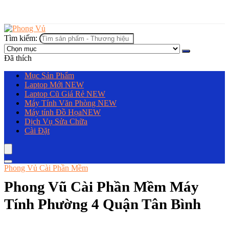
Tìm kiếm:
Đã thích
Mục Sản Phẩm
Laptop Mới
NEW
Laptop Cũ Giá Rẻ
NEW
Máy Tính Văn Phòng
NEW
Máy tính Đồ Họa
NEW
Dịch Vụ Sửa Chữa
Cài Đặt
Phong Vủ Cài Phần Mềm
Phong Vũ Cài Phần Mềm Máy
Tính Phường 4 Quận Tân Bình