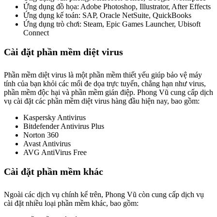
Ứng dụng đồ họa: Adobe Photoshop, Illustrator, After Effects
Ứng dụng kế toán: SAP, Oracle NetSuite, QuickBooks
Ứng dụng trò chơi: Steam, Epic Games Launcher, Ubisoft
Connect
Cài đặt phần mềm diệt virus
Phần mềm diệt virus là một phần mềm thiết yếu giúp bảo vệ máy
tính của bạn khỏi các mối đe dọa trực tuyến, chẳng hạn như virus,
phần mềm độc hại và phần mềm gián điệp. Phong Vũ cung cấp dịch
vụ cài đặt các phần mềm diệt virus hàng đầu hiện nay, bao gồm:
Kaspersky Antivirus
Bitdefender Antivirus Plus
Norton 360
Avast Antivirus
AVG AntiVirus Free
Cài đặt phần mềm khác
Ngoài các dịch vụ chính kể trên, Phong Vũ còn cung cấp dịch vụ
cài đặt nhiều loại phần mềm khác, bao gồm: