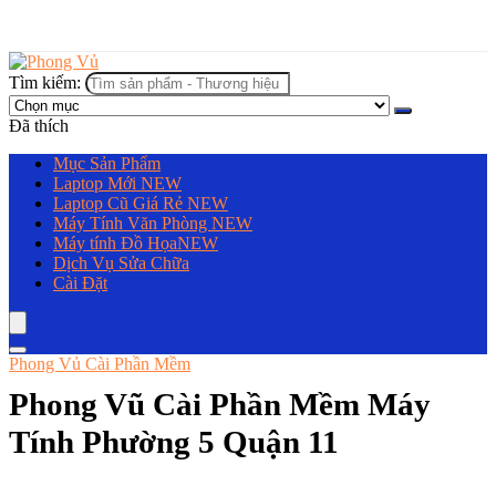
Tìm kiếm:
Đã thích
Mục Sản Phẩm
Laptop Mới
NEW
Laptop Cũ Giá Rẻ
NEW
Máy Tính Văn Phòng
NEW
Máy tính Đồ Họa
NEW
Dịch Vụ Sửa Chữa
Cài Đặt
Phong Vủ Cài Phần Mềm
Phong Vũ Cài Phần Mềm Máy
Tính Phường 5 Quận 11