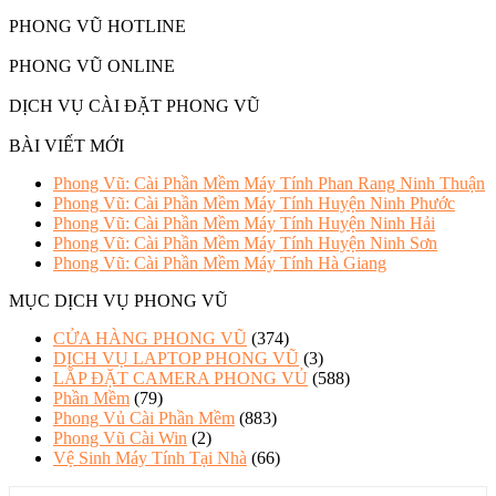
PHONG VŨ HOTLINE
PHONG VŨ ONLINE
DỊCH VỤ CÀI ĐẶT PHONG VŨ
BÀI VIẾT MỚI
Phong Vũ: Cài Phần Mềm Máy Tính Phan Rang Ninh Thuận
Phong Vũ: Cài Phần Mềm Máy Tính Huyện Ninh Phước
Phong Vũ: Cài Phần Mềm Máy Tính Huyện Ninh Hải
Phong Vũ: Cài Phần Mềm Máy Tính Huyện Ninh Sơn
Phong Vũ: Cài Phần Mềm Máy Tính Hà Giang
MỤC DỊCH VỤ PHONG VŨ
CỬA HÀNG PHONG VŨ
(374)
DỊCH VỤ LAPTOP PHONG VŨ
(3)
LẮP ĐẶT CAMERA PHONG VỦ
(588)
Phần Mềm
(79)
Phong Vủ Cài Phần Mềm
(883)
Phong Vũ Cài Win
(2)
Vệ Sinh Máy Tính Tại Nhà
(66)