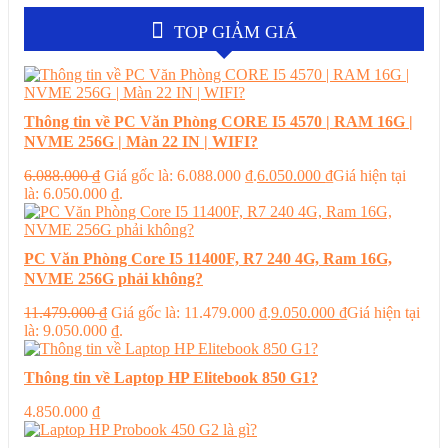
TOP GIẢM GIÁ
Thông tin về PC Văn Phòng CORE I5 4570 | RAM 16G |
NVME 256G | Màn 22 IN | WIFI?
6.088.000
₫
Giá gốc là: 6.088.000 ₫.
6.050.000
₫
Giá hiện tại
là: 6.050.000 ₫.
PC Văn Phòng Core I5 11400F, R7 240 4G, Ram 16G,
NVME 256G phải không?
11.479.000
₫
Giá gốc là: 11.479.000 ₫.
9.050.000
₫
Giá hiện tại
là: 9.050.000 ₫.
Thông tin về Laptop HP Elitebook 850 G1?
4.850.000
₫