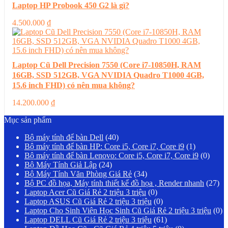
Laptop HP Probook 450 G2 là gì?
4.500.000
₫
Laptop Cũ Dell Precision 7550 (Core i7-10850H, RAM
16GB, SSD 512GB, VGA NVIDIA Quadro T1000 4GB,
15.6 inch FHD) có nên mua không?
14.200.000
₫
Mục sản phẩm
Bộ máy tính để bàn Dell
(40)
Bộ máy tính để bàn HP: Core i5, Core i7, Core i9
(1)
Bộ máy tính để bàn Lenovo: Core i5, Core i7, Core i9
(0)
Bộ Máy Tính Giả Lập
(24)
Bộ Máy Tính Văn Phòng Giá Rẻ
(34)
Bộ PC đồ họa, Máy tính thiết kế đồ họa , Render nhanh
(27)
Laptop Acer Cũ Giá Rẻ 2 triệu 3 triệu
(0)
Laptop ASUS Cũ Giá Rẻ 2 triệu 3 triệu
(0)
Laptop Cho Sinh Viên Học Sinh Cũ Giá Rẻ 2 triệu 3 triệu
(0)
Laptop DELL Cũ Giá Rẻ 2 triệu 3 triệu
(61)