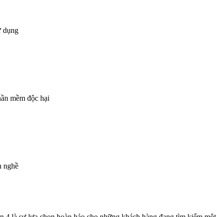
ử dụng
phần mềm độc hại
h nghề
4 là sự lựa chọn hoàn hảo cho những khách hàng đang tìm kiếm một đơ