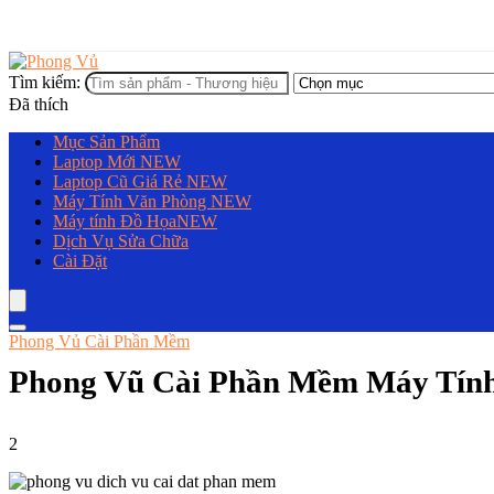
Tìm kiếm:
Đã thích
Mục Sản Phẩm
Laptop Mới
NEW
Laptop Cũ Giá Rẻ
NEW
Máy Tính Văn Phòng
NEW
Máy tính Đồ Họa
NEW
Dịch Vụ Sửa Chữa
Cài Đặt
Phong Vủ Cài Phần Mềm
Phong Vũ Cài Phần Mềm Máy Tính
2