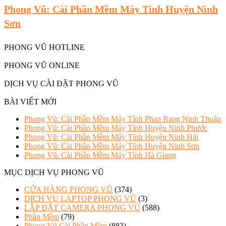
Phong Vũ: Cài Phần Mềm Máy Tính Huyện Ninh
Sơn
PHONG VŨ HOTLINE
PHONG VŨ ONLINE
DỊCH VỤ CÀI ĐẶT PHONG VŨ
BÀI VIẾT MỚI
Phong Vũ: Cài Phần Mềm Máy Tính Phan Rang Ninh Thuận
Phong Vũ: Cài Phần Mềm Máy Tính Huyện Ninh Phước
Phong Vũ: Cài Phần Mềm Máy Tính Huyện Ninh Hải
Phong Vũ: Cài Phần Mềm Máy Tính Huyện Ninh Sơn
Phong Vũ: Cài Phần Mềm Máy Tính Hà Giang
MỤC DỊCH VỤ PHONG VŨ
CỬA HÀNG PHONG VŨ
(374)
DỊCH VỤ LAPTOP PHONG VŨ
(3)
LẮP ĐẶT CAMERA PHONG VỦ
(588)
Phần Mềm
(79)
Phong Vủ Cài Phần Mềm
(883)