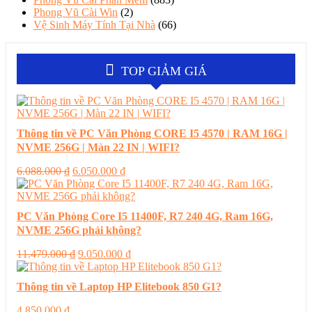
Phong Vũ Cài Win
(2)
Vệ Sinh Máy Tính Tại Nhà
(66)
TOP GIẢM GIÁ
Thông tin về PC Văn Phòng CORE I5 4570 | RAM 16G |
NVME 256G | Màn 22 IN | WIFI?
Giá
Giá
6.088.000
₫
6.050.000
₫
gốc
hiện
là:
tại
6.088.000 ₫.
là:
PC Văn Phòng Core I5 11400F, R7 240 4G, Ram 16G,
6.050.000 ₫.
NVME 256G phải không?
Giá
Giá
11.479.000
₫
9.050.000
₫
gốc
hiện
là:
tại
Thông tin về Laptop HP Elitebook 850 G1?
11.479.000 ₫.
là:
9.050.000 ₫.
4.850.000
₫