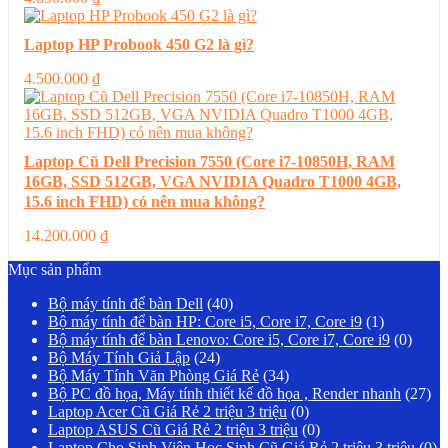
Laptop HP Probook 450 G2 là gì?
4.500.000
₫
Laptop Cũ Dell Precision 7550 (Core i7-10850H, RAM
16GB, SSD 512GB, VGA NVIDIA Quadro T1000 4GB,
15.6 inch FHD) có nên mua không?
14.200.000
₫
Mục sản phẩm
Bộ máy tính để bàn Dell
(40)
Bộ máy tính để bàn HP: Core i5, Core i7, Core i9
(1)
Bộ máy tính để bàn Lenovo: Core i5, Core i7, Core i9
(0)
Bộ Máy Tính Giả Lập
(24)
Bộ Máy Tính Văn Phòng Giá Rẻ
(34)
Bộ PC đồ họa, Máy tính thiết kế đồ họa , Render nhanh
(27)
Laptop Acer Cũ Giá Rẻ 2 triệu 3 triệu
(0)
Laptop ASUS Cũ Giá Rẻ 2 triệu 3 triệu
(0)
Laptop Cho Sinh Viên Học Sinh Cũ Giá Rẻ 2 triệu 3 triệu
(0)