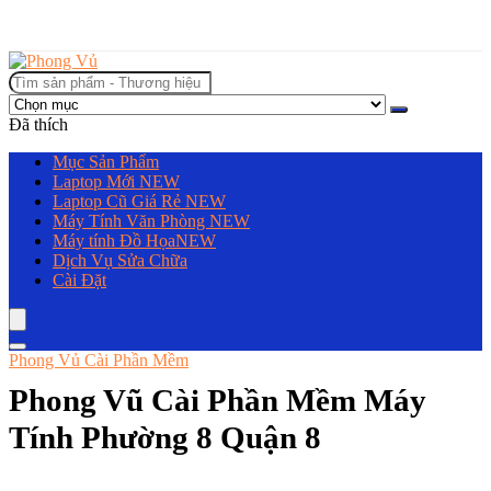
Tìm
kiếm:
Đã thích
Mục Sản Phẩm
Laptop Mới
NEW
Laptop Cũ Giá Rẻ
NEW
Máy Tính Văn Phòng
NEW
Máy tính Đồ Họa
NEW
Dịch Vụ Sửa Chữa
Cài Đặt
Phong Vủ Cài Phần Mềm
Phong Vũ Cài Phần Mềm Máy
Tính Phường 8 Quận 8