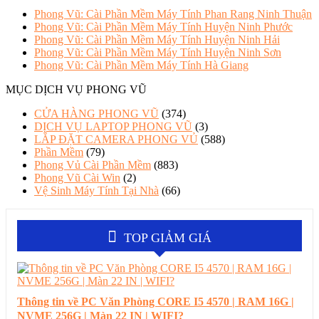
Phong Vũ: Cài Phần Mềm Máy Tính Phan Rang Ninh Thuận
Phong Vũ: Cài Phần Mềm Máy Tính Huyện Ninh Phước
Phong Vũ: Cài Phần Mềm Máy Tính Huyện Ninh Hải
Phong Vũ: Cài Phần Mềm Máy Tính Huyện Ninh Sơn
Phong Vũ: Cài Phần Mềm Máy Tính Hà Giang
MỤC DỊCH VỤ PHONG VŨ
CỬA HÀNG PHONG VŨ
(374)
DỊCH VỤ LAPTOP PHONG VŨ
(3)
LẮP ĐẶT CAMERA PHONG VỦ
(588)
Phần Mềm
(79)
Phong Vủ Cài Phần Mềm
(883)
Phong Vũ Cài Win
(2)
Vệ Sinh Máy Tính Tại Nhà
(66)
TOP GIẢM GIÁ
Thông tin về PC Văn Phòng CORE I5 4570 | RAM 16G |
NVME 256G | Màn 22 IN | WIFI?