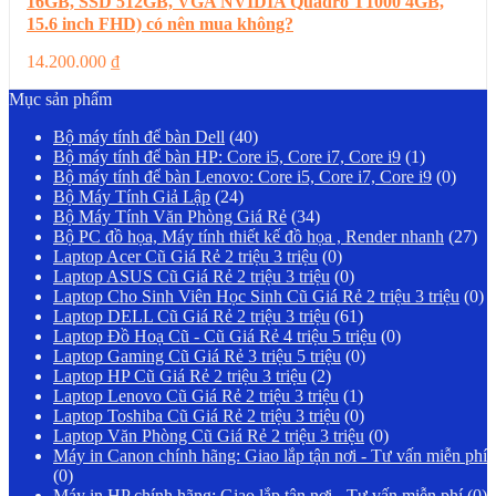
16GB, SSD 512GB, VGA NVIDIA Quadro T1000 4GB,
15.6 inch FHD) có nên mua không?
14.200.000
₫
Mục sản phẩm
Bộ máy tính để bàn Dell
(40)
Bộ máy tính để bàn HP: Core i5, Core i7, Core i9
(1)
Bộ máy tính để bàn Lenovo: Core i5, Core i7, Core i9
(0)
Bộ Máy Tính Giả Lập
(24)
Bộ Máy Tính Văn Phòng Giá Rẻ
(34)
Bộ PC đồ họa, Máy tính thiết kế đồ họa , Render nhanh
(27)
Laptop Acer Cũ Giá Rẻ 2 triệu 3 triệu
(0)
Laptop ASUS Cũ Giá Rẻ 2 triệu 3 triệu
(0)
Laptop Cho Sinh Viên Học Sinh Cũ Giá Rẻ 2 triệu 3 triệu
(0)
Laptop DELL Cũ Giá Rẻ 2 triệu 3 triệu
(61)
Laptop Đồ Hoạ Cũ - Cũ Giá Rẻ 4 triệu 5 triệu
(0)
Laptop Gaming Cũ Giá Rẻ 3 triệu 5 triệu
(0)
Laptop HP Cũ Giá Rẻ 2 triệu 3 triệu
(2)
Laptop Lenovo Cũ Giá Rẻ 2 triệu 3 triệu
(1)
Laptop Toshiba Cũ Giá Rẻ 2 triệu 3 triệu
(0)
Laptop Văn Phòng Cũ Giá Rẻ 2 triệu 3 triệu
(0)
Máy in Canon chính hãng: Giao lắp tận nơi - Tư vấn miễn phí
(0)
Máy in HP chính hãng: Giao lắp tận nơi - Tư vấn miễn phí
(0)