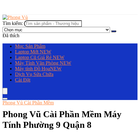
Tìm kiếm:
Đã thích
Mục Sản Phẩm
Laptop Mới
NEW
Laptop Cũ Giá Rẻ
NEW
Máy Tính Văn Phòng
NEW
Máy tính Đồ Họa
NEW
Dịch Vụ Sửa Chữa
Cài Đặt
Phong Vủ Cài Phần Mềm
Phong Vũ Cài Phần Mềm Máy
Tính Phường 9 Quận 8