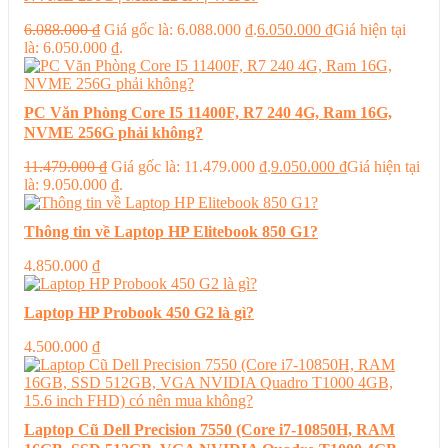
6.088.000
₫
Giá gốc là: 6.088.000 ₫.
6.050.000
₫
Giá hiện tại
là: 6.050.000 ₫.
PC Văn Phòng Core I5 11400F, R7 240 4G, Ram 16G,
NVME 256G phải không?
11.479.000
₫
Giá gốc là: 11.479.000 ₫.
9.050.000
₫
Giá hiện tại
là: 9.050.000 ₫.
Thông tin về Laptop HP Elitebook 850 G1?
4.850.000
₫
Laptop HP Probook 450 G2 là gì?
4.500.000
₫
Laptop Cũ Dell Precision 7550 (Core i7-10850H, RAM