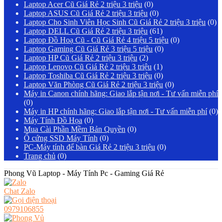
Laptop Acer Cũ Giá Rẻ 2 triệu 3 triệu
(0)
Laptop ASUS Cũ Giá Rẻ 2 triệu 3 triệu
(0)
Laptop Cho Sinh Viên Học Sinh Cũ Giá Rẻ 2 triệu 3 triệu
(0)
Laptop DELL Cũ Giá Rẻ 2 triệu 3 triệu
(61)
Laptop Đồ Hoạ Cũ - Cũ Giá Rẻ 4 triệu 5 triệu
(0)
Laptop Gaming Cũ Giá Rẻ 3 triệu 5 triệu
(0)
Laptop HP Cũ Giá Rẻ 2 triệu 3 triệu
(2)
Laptop Lenovo Cũ Giá Rẻ 2 triệu 3 triệu
(1)
Laptop Toshiba Cũ Giá Rẻ 2 triệu 3 triệu
(0)
Laptop Văn Phòng Cũ Giá Rẻ 2 triệu 3 triệu
(0)
Máy in Canon chính hãng: Giao lắp tận nơi - Tư vấn miễn phí
(0)
Máy in HP chính hãng: Giao lắp tận nơi - Tư vấn miễn phí
(0)
Máy Tính Đồ Họa
(0)
Mua Cài Phần Mềm Bản Quyền
(0)
Ổ cứng SSD Máy Tính
(0)
PC-Máy tính để bàn Giá Rẻ 2 triệu 3 triệu
(0)
Trang chủ
(0)
Phong Vũ Laptop - Máy Tính Pc - Gaming Giá Rẻ
Chat Zalo
0979106855