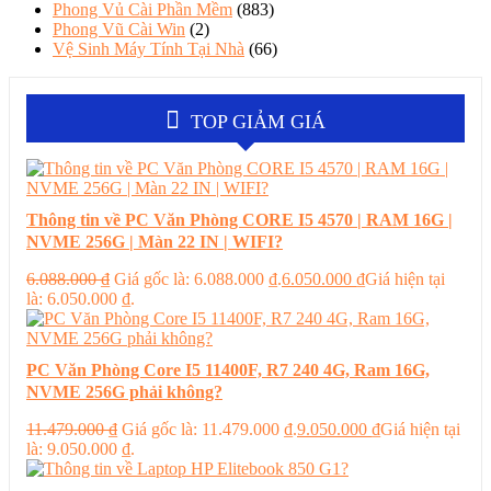
Phong Vủ Cài Phần Mềm
(883)
Phong Vũ Cài Win
(2)
Vệ Sinh Máy Tính Tại Nhà
(66)
TOP GIẢM GIÁ
Thông tin về PC Văn Phòng CORE I5 4570 | RAM 16G |
NVME 256G | Màn 22 IN | WIFI?
6.088.000
₫
Giá gốc là: 6.088.000 ₫.
6.050.000
₫
Giá hiện tại
là: 6.050.000 ₫.
PC Văn Phòng Core I5 11400F, R7 240 4G, Ram 16G,
NVME 256G phải không?
11.479.000
₫
Giá gốc là: 11.479.000 ₫.
9.050.000
₫
Giá hiện tại
là: 9.050.000 ₫.