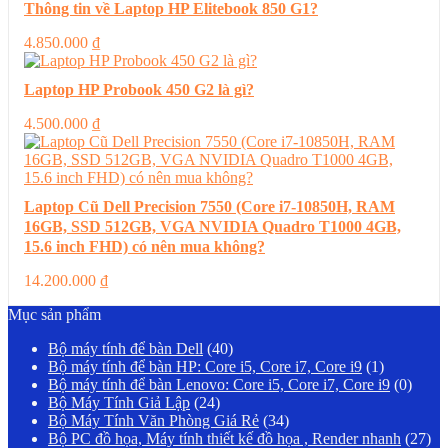
Thông tin về Laptop HP Elitebook 850 G1?
4.850.000
₫
Laptop HP Probook 450 G2 là gì?
4.500.000
₫
Laptop Cũ Dell Precision 7550 (Core i7-10850H, RAM
16GB, SSD 512GB, VGA NVIDIA Quadro T1000 4GB,
15.6 inch FHD) có nên mua không?
14.200.000
₫
Mục sản phẩm
Bộ máy tính để bàn Dell
(40)
Bộ máy tính để bàn HP: Core i5, Core i7, Core i9
(1)
Bộ máy tính để bàn Lenovo: Core i5, Core i7, Core i9
(0)
Bộ Máy Tính Giả Lập
(24)
Bộ Máy Tính Văn Phòng Giá Rẻ
(34)
Bộ PC đồ họa, Máy tính thiết kế đồ họa , Render nhanh
(27)