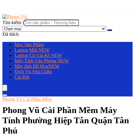
Tìm kiếm:
Đã thích
Mục Sản Phẩm
Laptop Mới
NEW
Laptop Cũ Giá Rẻ
NEW
Máy Tính Văn Phòng
NEW
Máy tính Đồ Họa
NEW
Dịch Vụ Sửa Chữa
Cài Đặt
Phong Vủ Cài Phần Mềm
Phong Vũ Cài Phần Mềm Máy
Tính Phường Hiệp Tân Quận Tân
Phú