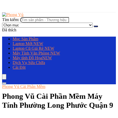
Tìm kiếm:
Đã thích
Mục Sản Phẩm
Laptop Mới
NEW
Laptop Cũ Giá Rẻ
NEW
Máy Tính Văn Phòng
NEW
Máy tính Đồ Họa
NEW
Dịch Vụ Sửa Chữa
Cài Đặt
Phong Vủ Cài Phần Mềm
Phong Vũ Cài Phần Mềm Máy
Tính Phường Long Phước Quận 9