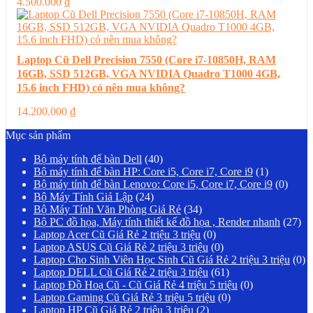
4.500.000
₫
Laptop Cũ Dell Precision 7550 (Core i7-10850H, RAM
16GB, SSD 512GB, VGA NVIDIA Quadro T1000 4GB,
15.6 inch FHD) có nên mua không?
14.200.000
₫
Mục sản phẩm
Bộ máy tính để bàn Dell
(40)
Bộ máy tính để bàn HP: Core i5, Core i7, Core i9
(1)
Bộ máy tính để bàn Lenovo: Core i5, Core i7, Core i9
(0)
Bộ Máy Tính Giả Lập
(24)
Bộ Máy Tính Văn Phòng Giá Rẻ
(34)
Bộ PC đồ họa, Máy tính thiết kế đồ họa , Render nhanh
(27)
Laptop Acer Cũ Giá Rẻ 2 triệu 3 triệu
(0)
Laptop ASUS Cũ Giá Rẻ 2 triệu 3 triệu
(0)
Laptop Cho Sinh Viên Học Sinh Cũ Giá Rẻ 2 triệu 3 triệu
(0)
Laptop DELL Cũ Giá Rẻ 2 triệu 3 triệu
(61)
Laptop Đồ Hoạ Cũ - Cũ Giá Rẻ 4 triệu 5 triệu
(0)
Laptop Gaming Cũ Giá Rẻ 3 triệu 5 triệu
(0)
Laptop HP Cũ Giá Rẻ 2 triệu 3 triệu
(2)