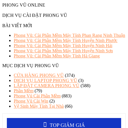
PHONG VŨ ONLINE
DỊCH VỤ CÀI ĐẶT PHONG VŨ
BÀI VIẾT MỚI
Phong Vũ: Cài Phần Mềm Máy Tính Phan Rang Ninh Thuận
Phong Vũ: Cài Phần Mềm Máy Tính Huyện Ninh Phước
Phong Vũ: Cài Phần Mềm Máy Tính Huyện Ninh Hải
Phong Vũ: Cài Phần Mềm Máy Tính Huyện Ninh Sơn
Phong Vũ: Cài Phần Mềm Máy Tính Hà Giang
MỤC DỊCH VỤ PHONG VŨ
CỬA HÀNG PHONG VŨ
(374)
DỊCH VỤ LAPTOP PHONG VŨ
(3)
LẮP ĐẶT CAMERA PHONG VỦ
(588)
Phần Mềm
(79)
Phong Vủ Cài Phần Mềm
(883)
Phong Vũ Cài Win
(2)
Vệ Sinh Máy Tính Tại Nhà
(66)
TOP GIẢM GIÁ