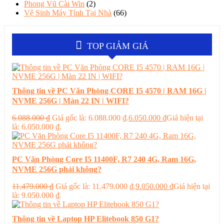
Phong Vũ Cài Win
(2)
Vệ Sinh Máy Tính Tại Nhà
(66)
TOP GIẢM GIÁ
Thông tin về PC Văn Phòng CORE I5 4570 | RAM 16G |
NVME 256G | Màn 22 IN | WIFI?
6.088.000
₫
Giá gốc là: 6.088.000 ₫.
6.050.000
₫
Giá hiện tại
là: 6.050.000 ₫.
PC Văn Phòng Core I5 11400F, R7 240 4G, Ram 16G,
NVME 256G phải không?
11.479.000
₫
Giá gốc là: 11.479.000 ₫.
9.050.000
₫
Giá hiện tại
là: 9.050.000 ₫.
Thông tin về Laptop HP Elitebook 850 G1?