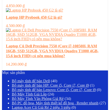
4.850.000
₫
Laptop HP Probook 450 G2 là gì?
4.500.000
₫
Laptop Cũ Dell Precision 7550 (Core i7-10850H, RAM
16GB, SSD 512GB, VGA NVIDIA Quadro T1000 4GB,
15.6 inch FHD) có nên mua không?
14.200.000
₫
Mục sản phẩm
Bộ máy tính để bàn Dell
(40)
Bộ máy tính để bàn HP: Core i5, Core i7, Core i9
(1)
Bộ máy tính để bàn Lenovo: Core i5, Core i7, Core i9
(0)
Bộ Máy Tính Giả Lập
(24)
Bộ Máy Tính Văn Phòng Giá Rẻ
(34)
Bộ PC đồ họa, Máy tính thiết kế đồ họa , Render nhanh
(27)
Laptop Acer Cũ Giá Rẻ 2 triệu 3 triệu
(0)