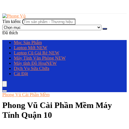
Tìm kiếm:
Đã thích
Mục Sản Phẩm
Laptop Mới
NEW
Laptop Cũ Giá Rẻ
NEW
Máy Tính Văn Phòng
NEW
Máy tính Đồ Họa
NEW
Dịch Vụ Sửa Chữa
Cài Đặt
Phong Vủ Cài Phần Mềm
Phong Vũ Cài Phần Mềm Máy
Tính Quận 10