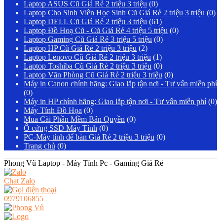
Laptop ASUS Cũ Giá Rẻ 2 triệu 3 triệu
(0)
Laptop Cho Sinh Viên Học Sinh Cũ Giá Rẻ 2 triệu 3 triệu
(0)
Laptop DELL Cũ Giá Rẻ 2 triệu 3 triệu
(61)
Laptop Đồ Hoạ Cũ - Cũ Giá Rẻ 4 triệu 5 triệu
(0)
Laptop Gaming Cũ Giá Rẻ 3 triệu 5 triệu
(0)
Laptop HP Cũ Giá Rẻ 2 triệu 3 triệu
(2)
Laptop Lenovo Cũ Giá Rẻ 2 triệu 3 triệu
(1)
Laptop Toshiba Cũ Giá Rẻ 2 triệu 3 triệu
(0)
Laptop Văn Phòng Cũ Giá Rẻ 2 triệu 3 triệu
(0)
Máy in Canon chính hãng: Giao lắp tận nơi - Tư vấn miễn phí
(0)
Máy in HP chính hãng: Giao lắp tận nơi - Tư vấn miễn phí
(0)
Máy Tính Đồ Họa
(0)
Mua Cài Phần Mềm Bản Quyền
(0)
Ổ cứng SSD Máy Tính
(0)
PC-Máy tính để bàn Giá Rẻ 2 triệu 3 triệu
(0)
Trang chủ
(0)
Phong Vũ Laptop - Máy Tính Pc - Gaming Giá Rẻ
Chat Zalo
0979106855