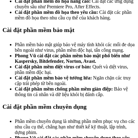
Cài đặt phần mềm đồ họa nâng cao:
Cài đặt các ứng dụng
chuyên sâu như Premiere Pro, After Effects.
Cài đặt phần mềm đồ họa theo yêu cầu:
Cài đặt các phần
mềm đồ họa theo nhu cầu cụ thể của khách hàng.
Cài đặt phần mềm bảo mật
Phần mềm bảo mật giúp bảo vệ máy tính khỏi các mối đe dọa
bên ngoài như virus, phần mềm độc hại, tấn công mạng.
Phong Vũ cài đặt các phần mềm bảo mật phổ biến như
Kaspersky, Bitdefender, Norton, Avast.
Cài đặt phần mềm diệt virus cơ bản:
Quét và diệt virus,
phần mềm độc hại.
Cài đặt phần mềm bảo vệ tường lửa:
Ngăn chặn các truy
cập trái phép từ bên ngoài.
Cài đặt phần mềm chống phần mềm gián điệp:
Bảo vệ
thông tin cá nhân và dữ liệu khỏi bị đánh cắp.
Cài đặt phần mềm chuyên dụng
Phần mềm chuyên dụng là những phần mềm phục vụ cho các
nhu cầu cụ thể, chẳng hạn như thiết kế kỹ thuật, lập trình,
dựng phim.
Phong Vũ cài đặt các phần mềm chuyên dụng theo yêu