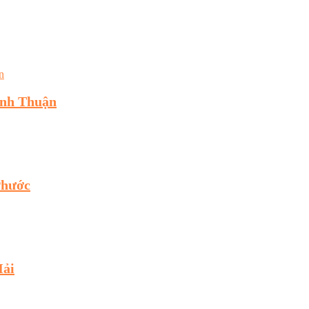
inh Thuận
Phước
Hải