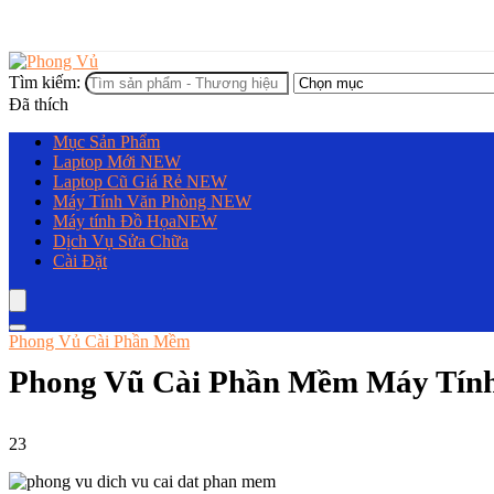
Tìm kiếm:
Đã thích
Mục Sản Phẩm
Laptop Mới
NEW
Laptop Cũ Giá Rẻ
NEW
Máy Tính Văn Phòng
NEW
Máy tính Đồ Họa
NEW
Dịch Vụ Sửa Chữa
Cài Đặt
Phong Vủ Cài Phần Mềm
Phong Vũ Cài Phần Mềm Máy Tín
23