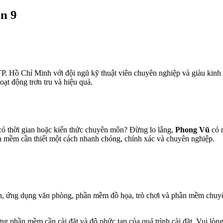
n 9
P. Hồ Chí Minh với đội ngũ kỹ thuật viên chuyên nghiệp và giàu kinh 
ạt động trơn tru và hiệu quả.
ó thời gian hoặc kiến thức chuyên môn? Đừng lo lắng,
Phong Vũ
có m
ần mềm cần thiết một cách nhanh chóng, chính xác và chuyên nghiệp.
nh, ứng dụng văn phòng, phần mềm đồ họa, trò chơi và phần mềm chuy
g phần mềm cần cài đặt và độ phức tạp của quá trình cài đặt. Vui lòng