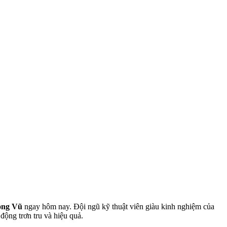
ong Vũ
ngay hôm nay. Đội ngũ kỹ thuật viên giàu kinh nghiệm của
động trơn tru và hiệu quả.