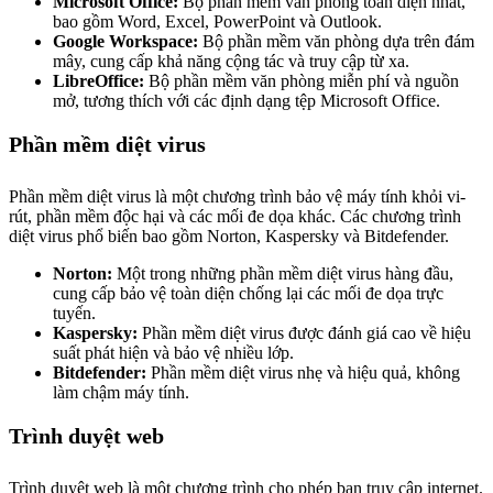
Microsoft Office:
Bộ phần mềm văn phòng toàn diện nhất,
bao gồm Word, Excel, PowerPoint và Outlook.
Google Workspace:
Bộ phần mềm văn phòng dựa trên đám
mây, cung cấp khả năng cộng tác và truy cập từ xa.
LibreOffice:
Bộ phần mềm văn phòng miễn phí và nguồn
mở, tương thích với các định dạng tệp Microsoft Office.
Phần mềm diệt virus
Phần mềm diệt virus là một chương trình bảo vệ máy tính khỏi vi-
rút, phần mềm độc hại và các mối đe dọa khác. Các chương trình
diệt virus phổ biến bao gồm Norton, Kaspersky và Bitdefender.
Norton:
Một trong những phần mềm diệt virus hàng đầu,
cung cấp bảo vệ toàn diện chống lại các mối đe dọa trực
tuyến.
Kaspersky:
Phần mềm diệt virus được đánh giá cao về hiệu
suất phát hiện và bảo vệ nhiều lớp.
Bitdefender:
Phần mềm diệt virus nhẹ và hiệu quả, không
làm chậm máy tính.
Trình duyệt web
Trình duyệt web là một chương trình cho phép bạn truy cập internet.