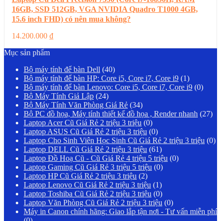
16GB, SSD 512GB, VGA NVIDIA Quadro T1000 4GB,
15.6 inch FHD) có nên mua không?
14.200.000
₫
Mục sản phẩm
Bộ máy tính để bàn Dell
(40)
Bộ máy tính để bàn HP: Core i5, Core i7, Core i9
(1)
Bộ máy tính để bàn Lenovo: Core i5, Core i7, Core i9
(0)
Bộ Máy Tính Giả Lập
(24)
Bộ Máy Tính Văn Phòng Giá Rẻ
(34)
Bộ PC đồ họa, Máy tính thiết kế đồ họa , Render nhanh
(27)
Laptop Acer Cũ Giá Rẻ 2 triệu 3 triệu
(0)
Laptop ASUS Cũ Giá Rẻ 2 triệu 3 triệu
(0)
Laptop Cho Sinh Viên Học Sinh Cũ Giá Rẻ 2 triệu 3 triệu
(0)
Laptop DELL Cũ Giá Rẻ 2 triệu 3 triệu
(61)
Laptop Đồ Hoạ Cũ - Cũ Giá Rẻ 4 triệu 5 triệu
(0)
Laptop Gaming Cũ Giá Rẻ 3 triệu 5 triệu
(0)
Laptop HP Cũ Giá Rẻ 2 triệu 3 triệu
(2)
Laptop Lenovo Cũ Giá Rẻ 2 triệu 3 triệu
(1)
Laptop Toshiba Cũ Giá Rẻ 2 triệu 3 triệu
(0)
Laptop Văn Phòng Cũ Giá Rẻ 2 triệu 3 triệu
(0)
Máy in Canon chính hãng: Giao lắp tận nơi - Tư vấn miễn phí
(0)