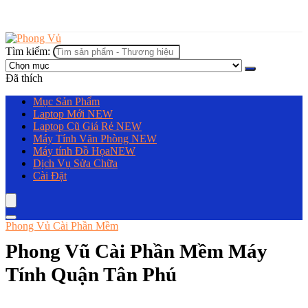
Tìm kiếm:
Đã thích
Mục Sản Phẩm
Laptop Mới
NEW
Laptop Cũ Giá Rẻ
NEW
Máy Tính Văn Phòng
NEW
Máy tính Đồ Họa
NEW
Dịch Vụ Sửa Chữa
Cài Đặt
Phong Vủ Cài Phần Mềm
Phong Vũ Cài Phần Mềm Máy
Tính Quận Tân Phú