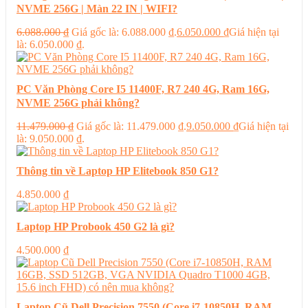
NVME 256G | Màn 22 IN | WIFI?
6.088.000
₫
Giá gốc là: 6.088.000 ₫.
6.050.000
₫
Giá hiện tại
là: 6.050.000 ₫.
PC Văn Phòng Core I5 11400F, R7 240 4G, Ram 16G,
NVME 256G phải không?
11.479.000
₫
Giá gốc là: 11.479.000 ₫.
9.050.000
₫
Giá hiện tại
là: 9.050.000 ₫.
Thông tin về Laptop HP Elitebook 850 G1?
4.850.000
₫
Laptop HP Probook 450 G2 là gì?
4.500.000
₫
Laptop Cũ Dell Precision 7550 (Core i7-10850H, RAM