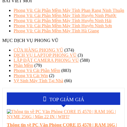
BÀI VIẾT MỚI
Phong Vũ: Cài Phần Mềm Máy Tính Phan Rang Ninh Thuận
Phong Vũ: Cài Phần Mềm Máy Tính Huyện Ninh Phước
Phong Vũ: Cài Phần Mềm Máy Tính Huyện Ninh Hải
Phong Vũ: Cài Phần Mềm Máy Tính Huyện Ninh Sơn
Phong Vũ: Cài Phần Mềm Máy Tính Hà Giang
MỤC DỊCH VỤ PHONG VŨ
CỬA HÀNG PHONG VŨ
(374)
DỊCH VỤ LAPTOP PHONG VŨ
(3)
LẮP ĐẶT CAMERA PHONG VỦ
(588)
Phần Mềm
(79)
Phong Vủ Cài Phần Mềm
(883)
Phong Vũ Cài Win
(2)
Vệ Sinh Máy Tính Tại Nhà
(66)
TOP GIẢM GIÁ
Thông tin về PC Văn Phòng CORE I5 4570 | RAM 16G |