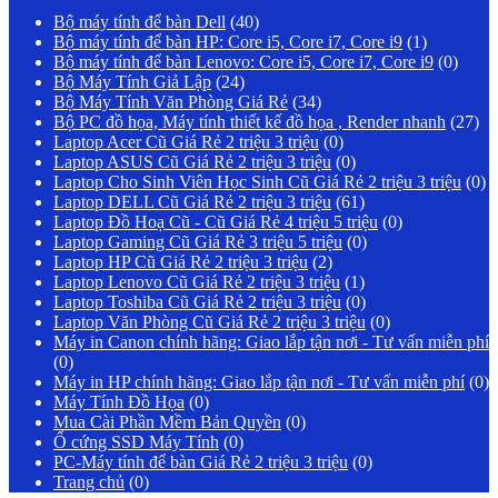
Bộ máy tính để bàn Dell
(40)
Bộ máy tính để bàn HP: Core i5, Core i7, Core i9
(1)
Bộ máy tính để bàn Lenovo: Core i5, Core i7, Core i9
(0)
Bộ Máy Tính Giả Lập
(24)
Bộ Máy Tính Văn Phòng Giá Rẻ
(34)
Bộ PC đồ họa, Máy tính thiết kế đồ họa , Render nhanh
(27)
Laptop Acer Cũ Giá Rẻ 2 triệu 3 triệu
(0)
Laptop ASUS Cũ Giá Rẻ 2 triệu 3 triệu
(0)
Laptop Cho Sinh Viên Học Sinh Cũ Giá Rẻ 2 triệu 3 triệu
(0)
Laptop DELL Cũ Giá Rẻ 2 triệu 3 triệu
(61)
Laptop Đồ Hoạ Cũ - Cũ Giá Rẻ 4 triệu 5 triệu
(0)
Laptop Gaming Cũ Giá Rẻ 3 triệu 5 triệu
(0)
Laptop HP Cũ Giá Rẻ 2 triệu 3 triệu
(2)
Laptop Lenovo Cũ Giá Rẻ 2 triệu 3 triệu
(1)
Laptop Toshiba Cũ Giá Rẻ 2 triệu 3 triệu
(0)
Laptop Văn Phòng Cũ Giá Rẻ 2 triệu 3 triệu
(0)
Máy in Canon chính hãng: Giao lắp tận nơi - Tư vấn miễn phí
(0)
Máy in HP chính hãng: Giao lắp tận nơi - Tư vấn miễn phí
(0)
Máy Tính Đồ Họa
(0)
Mua Cài Phần Mềm Bản Quyền
(0)
Ổ cứng SSD Máy Tính
(0)
PC-Máy tính để bàn Giá Rẻ 2 triệu 3 triệu
(0)
Trang chủ
(0)