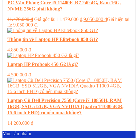
PC Văn Phòng Core I5 11400F, R7 240 4G, Ram 16G,
NVME 256G phải không?
11.479.000
₫
Giá gốc là: 11.479.000 ₫.
9.050.000
₫
Giá hiện tại
là: 9.050.000 ₫.
Thông tin về Laptop HP Elitebook 850 G1?
4.850.000
₫
Laptop HP Probook 450 G2 là gì?
4.500.000
₫
Laptop Cũ Dell Precision 7550 (Core i7-10850H, RAM
16GB, SSD 512GB, VGA NVIDIA Quadro T1000 4GB,
15.6 inch FHD) có nên mua không?
14.200.000
₫
Mục sản phẩm