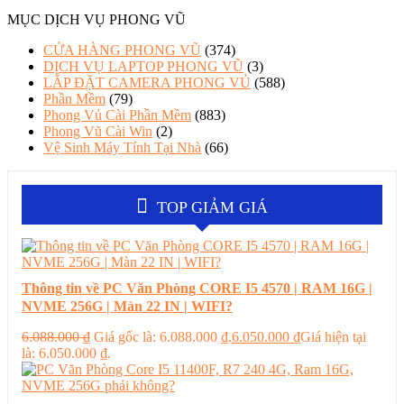
MỤC DỊCH VỤ PHONG VŨ
CỬA HÀNG PHONG VŨ
(374)
DỊCH VỤ LAPTOP PHONG VŨ
(3)
LẮP ĐẶT CAMERA PHONG VỦ
(588)
Phần Mềm
(79)
Phong Vủ Cài Phần Mềm
(883)
Phong Vũ Cài Win
(2)
Vệ Sinh Máy Tính Tại Nhà
(66)
TOP GIẢM GIÁ
Thông tin về PC Văn Phòng CORE I5 4570 | RAM 16G |
NVME 256G | Màn 22 IN | WIFI?
6.088.000
₫
Giá gốc là: 6.088.000 ₫.
6.050.000
₫
Giá hiện tại
là: 6.050.000 ₫.