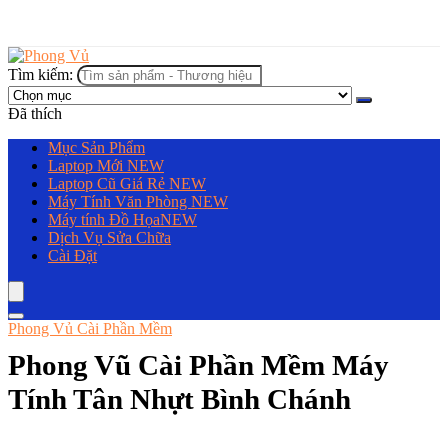
Tìm kiếm:
Đã thích
Mục Sản Phẩm
Laptop Mới
NEW
Laptop Cũ Giá Rẻ
NEW
Máy Tính Văn Phòng
NEW
Máy tính Đồ Họa
NEW
Dịch Vụ Sửa Chữa
Cài Đặt
Phong Vủ Cài Phần Mềm
Phong Vũ Cài Phần Mềm Máy
Tính Tân Nhựt Bình Chánh