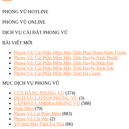
PHONG VŨ HOTLINE
PHONG VŨ ONLINE
DỊCH VỤ CÀI ĐẶT PHONG VŨ
BÀI VIẾT MỚI
Phong Vũ: Cài Phần Mềm Máy Tính Phan Rang Ninh Thuận
Phong Vũ: Cài Phần Mềm Máy Tính Huyện Ninh Phước
Phong Vũ: Cài Phần Mềm Máy Tính Huyện Ninh Hải
Phong Vũ: Cài Phần Mềm Máy Tính Huyện Ninh Sơn
Phong Vũ: Cài Phần Mềm Máy Tính Hà Giang
MỤC DỊCH VỤ PHONG VŨ
CỬA HÀNG PHONG VŨ
(374)
DỊCH VỤ LAPTOP PHONG VŨ
(3)
LẮP ĐẶT CAMERA PHONG VỦ
(588)
Phần Mềm
(79)
Phong Vủ Cài Phần Mềm
(883)
Phong Vũ Cài Win
(2)
Vệ Sinh Máy Tính Tại Nhà
(66)