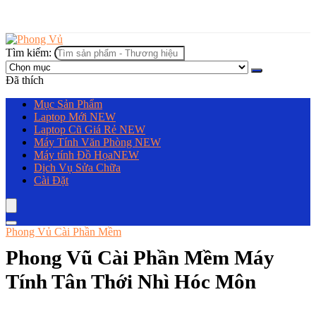
Tìm kiếm:
Đã thích
Mục Sản Phẩm
Laptop Mới
NEW
Laptop Cũ Giá Rẻ
NEW
Máy Tính Văn Phòng
NEW
Máy tính Đồ Họa
NEW
Dịch Vụ Sửa Chữa
Cài Đặt
Phong Vủ Cài Phần Mềm
Phong Vũ Cài Phần Mềm Máy
Tính Tân Thới Nhì Hóc Môn