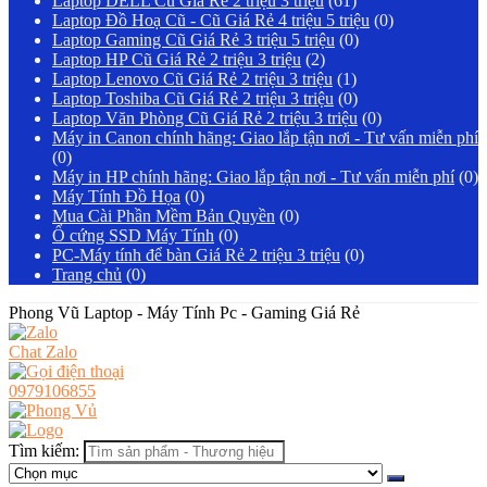
Laptop DELL Cũ Giá Rẻ 2 triệu 3 triệu
(61)
Laptop Đồ Hoạ Cũ - Cũ Giá Rẻ 4 triệu 5 triệu
(0)
Laptop Gaming Cũ Giá Rẻ 3 triệu 5 triệu
(0)
Laptop HP Cũ Giá Rẻ 2 triệu 3 triệu
(2)
Laptop Lenovo Cũ Giá Rẻ 2 triệu 3 triệu
(1)
Laptop Toshiba Cũ Giá Rẻ 2 triệu 3 triệu
(0)
Laptop Văn Phòng Cũ Giá Rẻ 2 triệu 3 triệu
(0)
Máy in Canon chính hãng: Giao lắp tận nơi - Tư vấn miễn phí
(0)
Máy in HP chính hãng: Giao lắp tận nơi - Tư vấn miễn phí
(0)
Máy Tính Đồ Họa
(0)
Mua Cài Phần Mềm Bản Quyền
(0)
Ổ cứng SSD Máy Tính
(0)
PC-Máy tính để bàn Giá Rẻ 2 triệu 3 triệu
(0)
Trang chủ
(0)
Phong Vũ Laptop - Máy Tính Pc - Gaming Giá Rẻ
Chat Zalo
0979106855
Tìm kiếm: