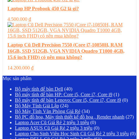
Laptop HP Probook 450 G2 là gì?
4.500.000
₫
Laptop Cũ Dell Precision 7550 (Core i7-10850H, RAM
16GB, SSD 512GB, VGA NVIDIA Quadro T1000 4GB,
15.6 inch FHD) có nên mua không?
14.200.000
₫
Mục sản phẩm
Bộ máy tính để bàn Dell
(40)
Bộ máy tính để bàn HP: Core i5, Core i7, Core i9
(1)
Bộ máy tính để bàn Lenovo: Core i5, Core i7, Core i9
(0)
Bộ Máy Tính Giả Lập
(24)
Bộ Máy Tính Văn Phòng Giá Rẻ
(34)
Bộ PC đồ họa, Máy tính thiết kế đồ họa , Render nhanh
(27)
Laptop Acer Cũ Giá Rẻ 2 triệu 3 triệu
(0)
Laptop ASUS Cũ Giá Rẻ 2 triệu 3 triệu
(0)
Laptop Cho Sinh Viên Học Sinh Cũ Giá Rẻ 2 triệu 3 triệu
(0)