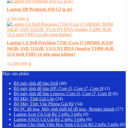
Laptop HP Probook 450 G2 là gì?
4.500.000
₫
Laptop Cũ Dell Precision 7550 (Core i7-10850H, RAM
16GB, SSD 512GB, VGA NVIDIA Quadro T1000 4GB,
15.6 inch FHD) có nên mua không?
14.200.000
₫
Mục sản phẩm
Bộ máy tính để bàn Dell
(40)
Bộ máy tính để bàn HP: Core i5, Core i7, Core i9
(1)
Bộ máy tính để bàn Lenovo: Core i5, Core i7, Core i9
(0)
Bộ Máy Tính Giả Lập
(24)
Bộ Máy Tính Văn Phòng Giá Rẻ
(34)
Bộ PC đồ họa, Máy tính thiết kế đồ họa , Render nhanh
(27)
Laptop Acer Cũ Giá Rẻ 2 triệu 3 triệu
(0)
Laptop ASUS Cũ Giá Rẻ 2 triệu 3 triệu
(0)
Laptop Cho Sinh Viên Học Sinh Cũ Giá Rẻ 2 triệu 3 triệu
(0)