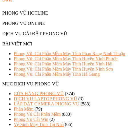
PHONG VŨ HOTLINE
PHONG VŨ ONLINE
DỊCH VỤ CÀI ĐẶT PHONG VŨ
BÀI VIẾT MỚI
Phong Vũ: Cài Phần Mềm Máy Tính Phan Rang Ninh Thuận
Phong Vũ: Cài Phần Mềm Máy Tính Huyện Ninh Phước
Phong Vũ: Cài Phần Mềm Máy Tính Huyện Ninh Hải
Phong Vũ: Cài Phần Mềm Máy Tính Huyện Ninh Sơn
Phong Vũ: Cài Phần Mềm Máy Tính Hà Giang
MỤC DỊCH VỤ PHONG VŨ
CỬA HÀNG PHONG VŨ
(374)
DỊCH VỤ LAPTOP PHONG VŨ
(3)
LẮP ĐẶT CAMERA PHONG VỦ
(588)
Phần Mềm
(79)
Phong Vủ Cài Phần Mềm
(883)
Phong Vũ Cài Win
(2)
Vệ Sinh Máy Tính Tại Nhà
(66)