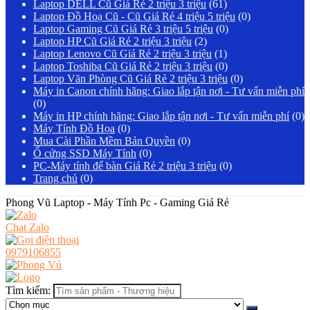
Laptop DELL Cũ Giá Rẻ 2 triệu 3 triệu
(61)
Laptop Đồ Hoạ Cũ - Cũ Giá Rẻ 4 triệu 5 triệu
(0)
Laptop Gaming Cũ Giá Rẻ 3 triệu 5 triệu
(0)
Laptop HP Cũ Giá Rẻ 2 triệu 3 triệu
(2)
Laptop Lenovo Cũ Giá Rẻ 2 triệu 3 triệu
(1)
Laptop Toshiba Cũ Giá Rẻ 2 triệu 3 triệu
(0)
Laptop Văn Phòng Cũ Giá Rẻ 2 triệu 3 triệu
(0)
Máy in Canon chính hãng: Giao lắp tận nơi - Tư vấn miễn phí
(0)
Máy in HP chính hãng: Giao lắp tận nơi - Tư vấn miễn phí
(0)
Máy Tính Đồ Họa
(0)
Mua Cài Phần Mềm Bản Quyền
(0)
Ổ cứng SSD Máy Tính
(0)
PC-Máy tính để bàn Giá Rẻ 2 triệu 3 triệu
(0)
Trang chủ
(0)
Phong Vũ Laptop - Máy Tính Pc - Gaming Giá Rẻ
Chat Zalo
0979106855
Tìm kiếm: