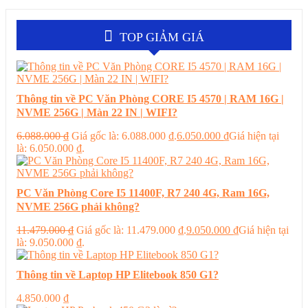
TOP GIẢM GIÁ
Thông tin về PC Văn Phòng CORE I5 4570 | RAM 16G |
NVME 256G | Màn 22 IN | WIFI?
6.088.000
₫
Giá gốc là: 6.088.000 ₫.
6.050.000
₫
Giá hiện tại
là: 6.050.000 ₫.
PC Văn Phòng Core I5 11400F, R7 240 4G, Ram 16G,
NVME 256G phải không?
11.479.000
₫
Giá gốc là: 11.479.000 ₫.
9.050.000
₫
Giá hiện tại
là: 9.050.000 ₫.
Thông tin về Laptop HP Elitebook 850 G1?
4.850.000
₫