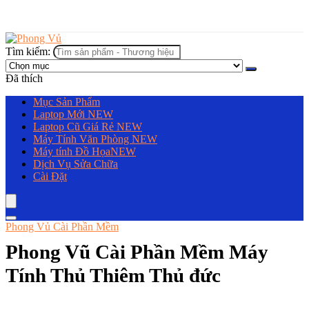
Tìm kiếm:
Đã thích
Mục Sản Phẩm
Laptop Mới
NEW
Laptop Cũ Giá Rẻ
NEW
Máy Tính Văn Phòng
NEW
Máy tính Đồ Họa
NEW
Dịch Vụ Sửa Chữa
Cài Đặt
Phong Vủ Cài Phần Mềm
Phong Vũ Cài Phần Mềm Máy
Tính Thủ Thiêm Thủ đức