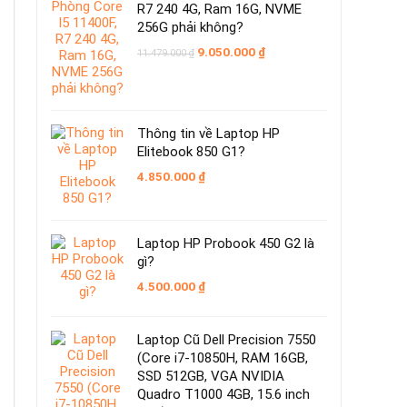
R7 240 4G, Ram 16G, NVME
256G phải không?
Giá
Giá
9.050.000
₫
11.479.000
₫
gốc
hiện
là:
tại
11.479.000 ₫.
là:
9.050.000 ₫.
Thông tin về Laptop HP
Elitebook 850 G1?
4.850.000
₫
Laptop HP Probook 450 G2 là
gì?
4.500.000
₫
Laptop Cũ Dell Precision 7550
(Core i7-10850H, RAM 16GB,
SSD 512GB, VGA NVIDIA
Quadro T1000 4GB, 15.6 inch