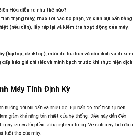
 Biên Hòa diễn ra như thế nào?
 tình trạng máy, tháo rời các bộ phận, vệ sinh bụi bẩn bằng
iệt (nếu cần), lắp ráp lại và kiểm tra hoạt động của máy.
máy (laptop, desktop), mức độ bụi bẩn và các dịch vụ đi kèm
g cấp báo giá chi tiết và minh bạch trước khi thực hiện dịch
inh Máy Tính Định Kỳ
ảnh hưởng bởi bụi bẩn và nhiệt độ. Bụi bẩn có thể tích tụ bên
 làm giảm khả năng tản nhiệt của hệ thống. Điều này dẫn đến
hí gây ra các lỗi phần cứng nghiêm trọng. Vệ sinh máy tính định
ài tuổi thọ của máy.