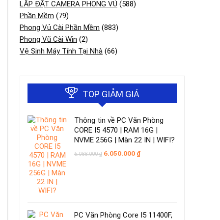
LẮP ĐẶT CAMERA PHONG VỦ
(588)
Phần Mềm
(79)
Phong Vủ Cài Phần Mềm
(883)
Phong Vũ Cài Win
(2)
Vệ Sinh Máy Tính Tại Nhà
(66)
TOP GIẢM GIÁ
Thông tin về PC Văn Phòng
CORE I5 4570 | RAM 16G |
NVME 256G | Màn 22 IN | WIFI?
Giá
Giá
6.050.000
₫
6.088.000
₫
gốc
hiện
là:
tại
6.088.000 ₫.
là:
6.050.000 ₫.
PC Văn Phòng Core I5 11400F,