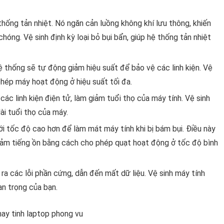
thống tản nhiệt. Nó ngăn cản luồng không khí lưu thông, khiến
óng. Vệ sinh định kỳ loại bỏ bụi bẩn, giúp hệ thống tản nhiệt
hệ thống sẽ tự động giảm hiệu suất để bảo vệ các linh kiện. Vệ
 phép máy hoạt động ở hiệu suất tối đa.
ác linh kiện điện tử, làm giảm tuổi thọ của máy tính. Vệ sinh
ài tuổi thọ của máy.
i tốc độ cao hơn để làm mát máy tính khi bị bám bụi. Điều này
 giảm tiếng ồn bằng cách cho phép quạt hoạt động ở tốc độ bình
ra các lỗi phần cứng, dẫn đến mất dữ liệu. Vệ sinh máy tính
an trọng của bạn.