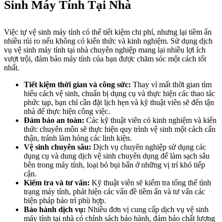
Sinh Máy Tính Tại Nhà
Việc tự vệ sinh máy tính có thể tiết kiệm chi phí, nhưng lại tiềm ẩn
nhiều rủi ro nếu không có kiến thức và kinh nghiệm. Sử dụng dịch
vụ vệ sinh máy tính tại nhà chuyên nghiệp mang lại nhiều lợi ích
vượt trội, đảm bảo máy tính của bạn được chăm sóc một cách tốt
nhất.
Tiết kiệm thời gian và công sức:
Thay vì mất thời gian tìm
hiểu cách vệ sinh, chuẩn bị dụng cụ và thực hiện các thao tác
phức tạp, bạn chỉ cần đặt lịch hẹn và kỹ thuật viên sẽ đến tận
nhà để thực hiện công việc.
Đảm bảo an toàn:
Các kỹ thuật viên có kinh nghiệm và kiến
thức chuyên môn sẽ thực hiện quy trình vệ sinh một cách cẩn
thận, tránh làm hỏng các linh kiện.
Vệ sinh chuyên sâu:
Dịch vụ chuyên nghiệp sử dụng các
dụng cụ và dung dịch vệ sinh chuyên dụng để làm sạch sâu
bên trong máy tính, loại bỏ bụi bẩn ở những vị trí khó tiếp
cận.
Kiểm tra và tư vấn:
Kỹ thuật viên sẽ kiểm tra tổng thể tình
trạng máy tính, phát hiện các vấn đề tiềm ẩn và tư vấn các
biện pháp bảo trì phù hợp.
Bảo hành dịch vụ:
Nhiều đơn vị cung cấp dịch vụ vệ sinh
máy tính tại nhà có chính sách bảo hành, đảm bảo chất lượng