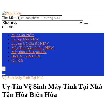
Tìm kiếm:
Đã thích
Mục Sản Phẩm
Laptop Mới
NEW
Laptop Cũ Giá Rẻ
NEW
Máy Tính Văn Phòng
NEW
Máy tính Đồ Họa
NEW
Dịch Vụ Sửa Chữa
Cài Đặt
Vệ Sinh Máy Tính Tại Nhà
Uy Tín Vệ Sinh Máy Tính Tại Nhà
Tân Hòa Biên Hòa