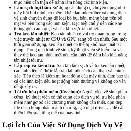
thực hiện cẩn thận để tránh làm hỏng các linh kiện.
Làm sạch bụi bẩn:
Sử dụng các dụng cụ chuyên dụng như
máy hút bụi mini, cọ mềm, khăn lau microfiber và dung dịch
vệ sinh chuyên dụng để loại bỏ bụi bẩn, mảng bám trên bề
mặt và bên trong các linh kiện. Đặc biệt chú ý đến các khe
thông gió, cánh quạt và các khu vực tản nhiệt.
Tra keo tản nhiệt:
Keo tản nhiệt có vai trò quan trọng trong
việc truyền nhiệt từ CPU và GPU sang bộ tản nhiệt. Sau một
thời gian sử dụng, keo tản nhiệt có thể bị khô hoặc mất tác
dụng. Trong quá trình vệ sinh, kỹ thuật viên sẽ kiểm tra và
thay thế keo tản nhiệt mới nếu cần thiết để đảm bảo khả năng
tản nhiệt tối ưu.
Lắp ráp và kiểm tra:
Sau khi làm sạch và tra keo tản nhiệt,
các linh kiện sẽ được lắp ráp lại một cách cẩn thận và chính
xác. Tiếp theo là kiểm tra hoạt động của máy tính, đảm bảo tất
cả các linh kiện đều hoạt động bình thường và không có vấn
đề gì xảy ra.
Tối ưu hóa phần mềm (tùy chọn):
Ngoài việc vệ sinh phần
cứng, kỹ thuật viên có thể cung cấp dịch vụ tối ưu hóa phần
mềm như gỡ bỏ các chương trình không cần thiết, dọn dẹp
file rác, chống phân mảnh ổ cứng, cập nhật driver,… để cải
thiện hiệu suất tổng thể của máy tính.
Lợi Ích Của Việc Sử Dụng Dịch Vụ Vệ