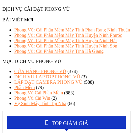
DỊCH VỤ CÀI ĐẶT PHONG VŨ
BÀI VIẾT MỚI
Phong Vũ: Cài Phần Mềm Máy Tính Phan Rang Ninh Thuận
Phong Vũ: Cài Phần Mềm Máy Tính Huyện Ninh Phước
Phong Vũ: Cài Phần Mềm Máy Tính Huyện Ninh Hải
Phong Vũ: Cài Phần Mềm Máy Tính Huyện Ninh Sơn
Phong Vũ: Cài Phần Mềm Máy Tính Hà Giang
MỤC DỊCH VỤ PHONG VŨ
CỬA HÀNG PHONG VŨ
(374)
DỊCH VỤ LAPTOP PHONG VŨ
(3)
LẮP ĐẶT CAMERA PHONG VỦ
(588)
Phần Mềm
(79)
Phong Vủ Cài Phần Mềm
(883)
Phong Vũ Cài Win
(2)
Vệ Sinh Máy Tính Tại Nhà
(66)
TOP GIẢM GIÁ