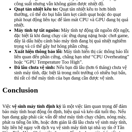
công suất nhưng vẫn không giảm được nhiệt độ.
Quạt tản nhiệt kêu to:
Quạt tản nhiệt kêu to hơn bình
thường, có thể do bụi bẩn làm kẹt cánh quạt hoặc do quạt
phải hoạt động liên tục để làm mát CPU và GPU đang bị quá
nhiệt.
Máy tính tự tắt nguồn:
Máy tính tự động tắt nguồn đột ngột,
đặc biệt là khi đang chạy các ứng dụng nặng hoặc chơi game,
đây là dấu hiệu cảnh báo máy tính đang bị quá nhiệt nghiêm
trọng và có thể gây hư hỏng phần cứng.
Xuất hiện thông báo lỗi:
Máy tính hiển thị các thông báo lỗi
liên quan đến phần cứng, chẳng hạn như “CPU Overheating”
hoặc “GPU Temperature Too High”.
Đã lâu chưa vệ sinh:
Nếu bạn đã lâu (hơn 6 tháng) chưa vệ
sinh máy tính, đặc biệt là trong môi trường có nhiều bụi bẩn,
thì rất có thể máy tính của bạn đang cần được vệ sinh.
Conclusion
Việc
vệ sinh máy tính định kỳ
là một việc làm quan trọng để đảm
bảo máy tính hoạt động ổn định, hiệu quả và kéo dài tuổi thọ. Nếu
bạn đang gặp phải các vấn đề như máy tính chạy chậm, nóng máy,
phát ra tiếng ồn lớn, hoặc đơn giản là đã lâu chưa vệ sinh máy tính,
hãy liên hệ ngay với dịch vụ vệ sinh máy tính tại nhà uy tín ở Tân