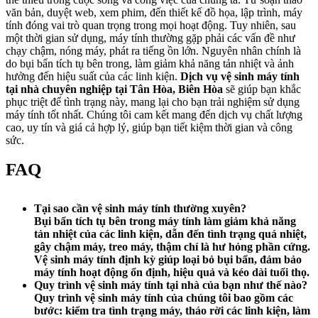
văn bản, duyệt web, xem phim, đến thiết kế đồ họa, lập trình, máy
tính đóng vai trò quan trọng trong mọi hoạt động. Tuy nhiên, sau
một thời gian sử dụng, máy tính thường gặp phải các vấn đề như
chạy chậm, nóng máy, phát ra tiếng ồn lớn. Nguyên nhân chính là
do bụi bẩn tích tụ bên trong, làm giảm khả năng tản nhiệt và ảnh
hưởng đến hiệu suất của các linh kiện.
Dịch vụ vệ sinh máy tính
tại nhà chuyên nghiệp tại Tân Hòa, Biên Hòa
sẽ giúp bạn khắc
phục triệt để tình trạng này, mang lại cho bạn trải nghiệm sử dụng
máy tính tốt nhất. Chúng tôi cam kết mang đến dịch vụ chất lượng
cao, uy tín và giá cả hợp lý, giúp bạn tiết kiệm thời gian và công
sức.
FAQ
Tại sao cần vệ sinh máy tính thường xuyên?
Bụi bẩn tích tụ bên trong máy tính làm giảm khả năng
tản nhiệt của các linh kiện, dẫn đến tình trạng quá nhiệt,
gây chậm máy, treo máy, thậm chí là hư hỏng phần cứng.
Vệ sinh máy tính định kỳ giúp loại bỏ bụi bẩn, đảm bảo
máy tính hoạt động ổn định, hiệu quả và kéo dài tuổi thọ.
Quy trình vệ sinh máy tính tại nhà của bạn như thế nào?
Quy trình vệ sinh máy tính của chúng tôi bao gồm các
bước: kiểm tra tình trạng máy, tháo rời các linh kiện, làm