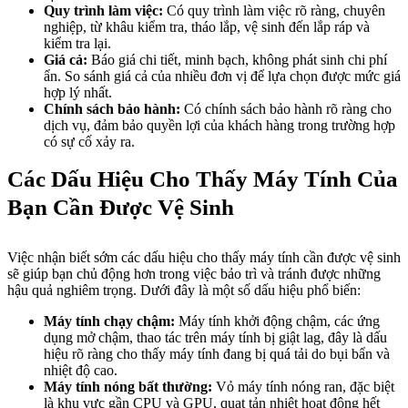
Quy trình làm việc:
Có quy trình làm việc rõ ràng, chuyên
nghiệp, từ khâu kiểm tra, tháo lắp, vệ sinh đến lắp ráp và
kiểm tra lại.
Giá cả:
Báo giá chi tiết, minh bạch, không phát sinh chi phí
ẩn. So sánh giá cả của nhiều đơn vị để lựa chọn được mức giá
hợp lý nhất.
Chính sách bảo hành:
Có chính sách bảo hành rõ ràng cho
dịch vụ, đảm bảo quyền lợi của khách hàng trong trường hợp
có sự cố xảy ra.
Các Dấu Hiệu Cho Thấy Máy Tính Của
Bạn Cần Được Vệ Sinh
Việc nhận biết sớm các dấu hiệu cho thấy máy tính cần được vệ sinh
sẽ giúp bạn chủ động hơn trong việc bảo trì và tránh được những
hậu quả nghiêm trọng. Dưới đây là một số dấu hiệu phổ biến:
Máy tính chạy chậm:
Máy tính khởi động chậm, các ứng
dụng mở chậm, thao tác trên máy tính bị giật lag, đây là dấu
hiệu rõ ràng cho thấy máy tính đang bị quá tải do bụi bẩn và
nhiệt độ cao.
Máy tính nóng bất thường:
Vỏ máy tính nóng ran, đặc biệt
là khu vực gần CPU và GPU, quạt tản nhiệt hoạt động hết