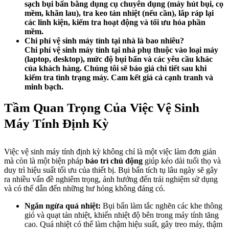
sạch bụi bẩn bằng dụng cụ chuyên dụng (máy hút bụi, cọ
mềm, khăn lau), tra keo tản nhiệt (nếu cần), lắp ráp lại
các linh kiện, kiểm tra hoạt động và tối ưu hóa phần
mềm.
Chi phí vệ sinh máy tính tại nhà là bao nhiêu?
Chi phí vệ sinh máy tính tại nhà phụ thuộc vào loại máy
(laptop, desktop), mức độ bụi bẩn và các yêu cầu khác
của khách hàng. Chúng tôi sẽ báo giá chi tiết sau khi
kiểm tra tình trạng máy. Cam kết giá cả cạnh tranh và
minh bạch.
Tầm Quan Trọng Của Việc Vệ Sinh
Máy Tính Định Kỳ
Việc vệ sinh máy tính định kỳ không chỉ là một việc làm đơn giản
mà còn là một biện pháp
bảo trì chủ động
giúp kéo dài tuổi thọ và
duy trì hiệu suất tối ưu của thiết bị. Bụi bẩn tích tụ lâu ngày sẽ gây
ra nhiều vấn đề nghiêm trọng, ảnh hưởng đến trải nghiệm sử dụng
và có thể dẫn đến những hư hỏng không đáng có.
Ngăn ngừa quá nhiệt:
Bụi bẩn làm tắc nghẽn các khe thông
gió và quạt tản nhiệt, khiến nhiệt độ bên trong máy tính tăng
cao. Quá nhiệt có thể làm chậm hiệu suất, gây treo máy, thậm