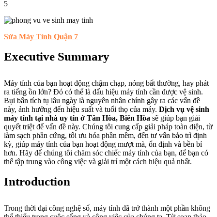
5
Sửa Máy Tính Quận 7
Executive Summary
Máy tính của bạn hoạt động chậm chạp, nóng bất thường, hay phát
ra tiếng ồn lớn? Đó có thể là dấu hiệu máy tính cần được vệ sinh.
Bụi bẩn tích tụ lâu ngày là nguyên nhân chính gây ra các vấn đề
này, ảnh hưởng đến hiệu suất và tuổi thọ của máy.
Dịch vụ vệ sinh
máy tính tại nhà uy tín ở Tân Hòa, Biên Hòa
sẽ giúp bạn giải
quyết triệt để vấn đề này. Chúng tôi cung cấp giải pháp toàn diện, từ
làm sạch phần cứng, tối ưu hóa phần mềm, đến tư vấn bảo trì định
kỳ, giúp máy tính của bạn hoạt động mượt mà, ổn định và bền bỉ
hơn. Hãy để chúng tôi chăm sóc chiếc máy tính của bạn, để bạn có
thể tập trung vào công việc và giải trí một cách hiệu quả nhất.
Introduction
Trong thời đại công nghệ số, máy tính đã trở thành một phần không
thể thiếu trong cuộc sống và công việc của chúng ta. Từ soạn thảo