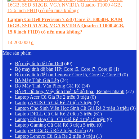
Laptop Cũ Dell Precision 7550 (Core i7-10850H, RAM
16GB, SSD 512GB, VGA NVIDIA Quadro T1000 4GB,
15.6 inch FHD) có nên mua không?
14.200.000
₫
Mục sản phẩm
Bộ máy tính để bàn Dell
(40)
Bộ máy tính để bàn HP: Core i5, Core i7, Core i9
(1)
Bộ máy tính để bàn Lenovo: Core i5, Core i7, Core i9
(0)
Bộ Máy Tính Giả Lập
(24)
Bộ Máy Tính Văn Phòng Giá Rẻ
(34)
Bộ PC đồ họa, Máy tính thiết kế đồ họa , Render nhanh
(27)
Laptop Acer Cũ Giá Rẻ 2 triệu 3 triệu
(0)
Laptop ASUS Cũ Giá Rẻ 2 triệu 3 triệu
(0)
Laptop Cho Sinh Viên Học Sinh Cũ Giá Rẻ 2 triệu 3 triệu
(0)
Laptop DELL Cũ Giá Rẻ 2 triệu 3 triệu
(61)
Laptop Đồ Hoạ Cũ - Cũ Giá Rẻ 4 triệu 5 triệu
(0)
Laptop Gaming Cũ Giá Rẻ 3 triệu 5 triệu
(0)
Laptop HP Cũ Giá Rẻ 2 triệu 3 triệu
(2)
Laptop Lenovo Cũ Giá Rẻ 2 triệu 3 triệu
(1)