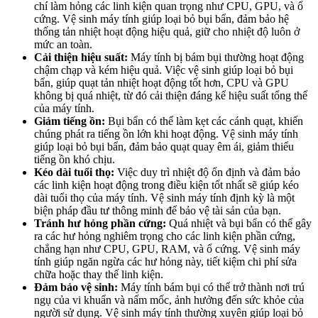
chí làm hỏng các linh kiện quan trọng như CPU, GPU, và ổ
cứng. Vệ sinh máy tính giúp loại bỏ bụi bẩn, đảm bảo hệ
thống tản nhiệt hoạt động hiệu quả, giữ cho nhiệt độ luôn ở
mức an toàn.
Cải thiện hiệu suất:
Máy tính bị bám bụi thường hoạt động
chậm chạp và kém hiệu quả. Việc vệ sinh giúp loại bỏ bụi
bẩn, giúp quạt tản nhiệt hoạt động tốt hơn, CPU và GPU
không bị quá nhiệt, từ đó cải thiện đáng kể hiệu suất tổng thể
của máy tính.
Giảm tiếng ồn:
Bụi bẩn có thể làm kẹt các cánh quạt, khiến
chúng phát ra tiếng ồn lớn khi hoạt động. Vệ sinh máy tính
giúp loại bỏ bụi bẩn, đảm bảo quạt quay êm ái, giảm thiểu
tiếng ồn khó chịu.
Kéo dài tuổi thọ:
Việc duy trì nhiệt độ ổn định và đảm bảo
các linh kiện hoạt động trong điều kiện tốt nhất sẽ giúp kéo
dài tuổi thọ của máy tính. Vệ sinh máy tính định kỳ là một
biện pháp đầu tư thông minh để bảo vệ tài sản của bạn.
Tránh hư hỏng phần cứng:
Quá nhiệt và bụi bẩn có thể gây
ra các hư hỏng nghiêm trọng cho các linh kiện phần cứng,
chẳng hạn như CPU, GPU, RAM, và ổ cứng. Vệ sinh máy
tính giúp ngăn ngừa các hư hỏng này, tiết kiệm chi phí sửa
chữa hoặc thay thế linh kiện.
Đảm bảo vệ sinh:
Máy tính bám bụi có thể trở thành nơi trú
ngụ của vi khuẩn và nấm mốc, ảnh hưởng đến sức khỏe của
người sử dụng. Vệ sinh máy tính thường xuyên giúp loại bỏ