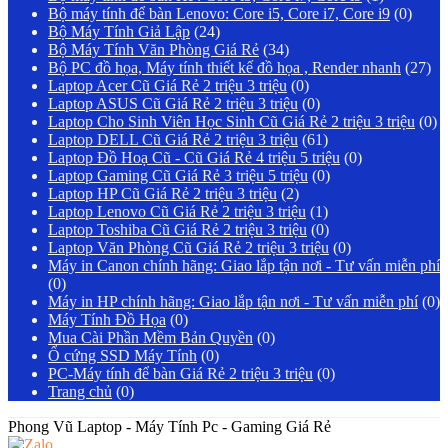
Bộ máy tính để bàn Lenovo: Core i5, Core i7, Core i9
(0)
Bộ Máy Tính Giả Lập
(24)
Bộ Máy Tính Văn Phòng Giá Rẻ
(34)
Bộ PC đồ họa, Máy tính thiết kế đồ họa , Render nhanh
(27)
Laptop Acer Cũ Giá Rẻ 2 triệu 3 triệu
(0)
Laptop ASUS Cũ Giá Rẻ 2 triệu 3 triệu
(0)
Laptop Cho Sinh Viên Học Sinh Cũ Giá Rẻ 2 triệu 3 triệu
(0)
Laptop DELL Cũ Giá Rẻ 2 triệu 3 triệu
(61)
Laptop Đồ Hoạ Cũ - Cũ Giá Rẻ 4 triệu 5 triệu
(0)
Laptop Gaming Cũ Giá Rẻ 3 triệu 5 triệu
(0)
Laptop HP Cũ Giá Rẻ 2 triệu 3 triệu
(2)
Laptop Lenovo Cũ Giá Rẻ 2 triệu 3 triệu
(1)
Laptop Toshiba Cũ Giá Rẻ 2 triệu 3 triệu
(0)
Laptop Văn Phòng Cũ Giá Rẻ 2 triệu 3 triệu
(0)
Máy in Canon chính hãng: Giao lắp tận nơi - Tư vấn miễn phí
(0)
Máy in HP chính hãng: Giao lắp tận nơi - Tư vấn miễn phí
(0)
Máy Tính Đồ Họa
(0)
Mua Cài Phần Mềm Bản Quyền
(0)
Ổ cứng SSD Máy Tính
(0)
PC-Máy tính để bàn Giá Rẻ 2 triệu 3 triệu
(0)
Trang chủ
(0)
Phong Vũ Laptop - Máy Tính Pc - Gaming Giá Rẻ