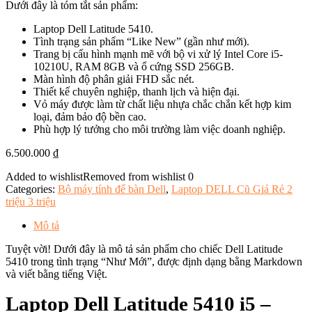
Dưới đây là tóm tắt sản phẩm:
Laptop Dell Latitude 5410.
Tình trạng sản phẩm “Like New” (gần như mới).
Trang bị cấu hình mạnh mẽ với bộ vi xử lý Intel Core i5-
10210U, RAM 8GB và ổ cứng SSD 256GB.
Màn hình độ phân giải FHD sắc nét.
Thiết kế chuyên nghiệp, thanh lịch và hiện đại.
Vỏ máy được làm từ chất liệu nhựa chắc chắn kết hợp kim
loại, đảm bảo độ bền cao.
Phù hợp lý tưởng cho môi trường làm việc doanh nghiệp.
6.500.000
₫
Added to wishlist
Removed from wishlist
0
Categories:
Bộ máy tính để bàn Dell
,
Laptop DELL Cũ Giá Rẻ 2
triệu 3 triệu
Mô tả
Tuyệt vời! Dưới đây là mô tả sản phẩm cho chiếc Dell Latitude
5410 trong tình trạng “Như Mới”, được định dạng bằng Markdown
và viết bằng tiếng Việt.
Laptop Dell Latitude 5410 i5 –