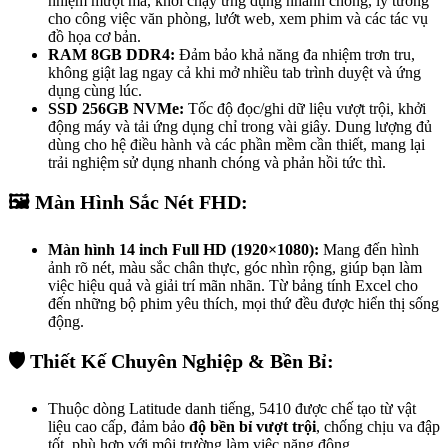
nhiệm mượt mà, khởi chạy ứng dụng nhanh chóng, lý tưởng
cho công việc văn phòng, lướt web, xem phim và các tác vụ
đồ họa cơ bản.
RAM 8GB DDR4:
Đảm bảo khả năng đa nhiệm trơn tru,
không giật lag ngay cả khi mở nhiều tab trình duyệt và ứng
dụng cùng lúc.
SSD 256GB NVMe:
Tốc độ đọc/ghi dữ liệu vượt trội, khởi
động máy và tải ứng dụng chỉ trong vài giây. Dung lượng đủ
dùng cho hệ điều hành và các phần mềm cần thiết, mang lại
trải nghiệm sử dụng nhanh chóng và phản hồi tức thì.
🖼️
Màn Hình Sắc Nét FHD:
Màn hình 14 inch Full HD (1920×1080):
Mang đến hình
ảnh rõ nét, màu sắc chân thực, góc nhìn rộng, giúp bạn làm
việc hiệu quả và giải trí mãn nhãn. Từ bảng tính Excel cho
đến những bộ phim yêu thích, mọi thứ đều được hiển thị sống
động.
🛡️
Thiết Kế Chuyên Nghiệp & Bền Bỉ:
Thuộc dòng Latitude danh tiếng, 5410 được chế tạo từ vật
liệu cao cấp, đảm bảo
độ bền bỉ vượt trội
, chống chịu va đập
tốt, phù hợp với môi trường làm việc năng động.