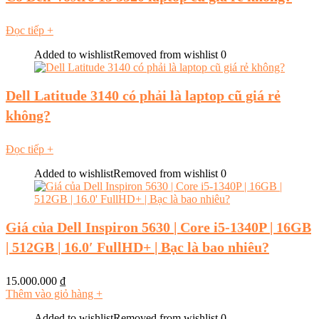
Đọc tiếp
+
Added to wishlist
Removed from wishlist
0
Dell Latitude 3140 có phải là laptop cũ giá rẻ
không?
Đọc tiếp
+
Added to wishlist
Removed from wishlist
0
Giá của Dell Inspiron 5630 | Core i5-1340P | 16GB
| 512GB | 16.0′ FullHD+ | Bạc là bao nhiêu?
15.000.000
₫
Thêm vào giỏ hàng
+
Added to wishlist
Removed from wishlist
0