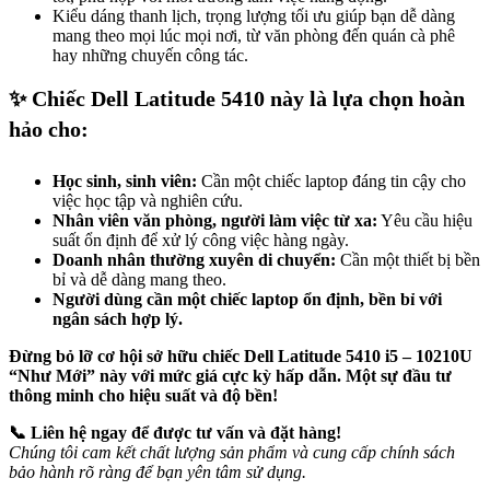
Kiểu dáng thanh lịch, trọng lượng tối ưu giúp bạn dễ dàng
mang theo mọi lúc mọi nơi, từ văn phòng đến quán cà phê
hay những chuyến công tác.
✨ Chiếc Dell Latitude 5410 này là lựa chọn hoàn
hảo cho:
Học sinh, sinh viên:
Cần một chiếc laptop đáng tin cậy cho
việc học tập và nghiên cứu.
Nhân viên văn phòng, người làm việc từ xa:
Yêu cầu hiệu
suất ổn định để xử lý công việc hàng ngày.
Doanh nhân thường xuyên di chuyển:
Cần một thiết bị bền
bỉ và dễ dàng mang theo.
Người dùng cần một chiếc laptop ổn định, bền bỉ với
ngân sách hợp lý.
Đừng bỏ lỡ cơ hội sở hữu chiếc Dell Latitude 5410 i5 – 10210U
“Như Mới” này với mức giá cực kỳ hấp dẫn. Một sự đầu tư
thông minh cho hiệu suất và độ bền!
📞 Liên hệ ngay để được tư vấn và đặt hàng!
Chúng tôi cam kết chất lượng sản phẩm và cung cấp chính sách
bảo hành rõ ràng để bạn yên tâm sử dụng.