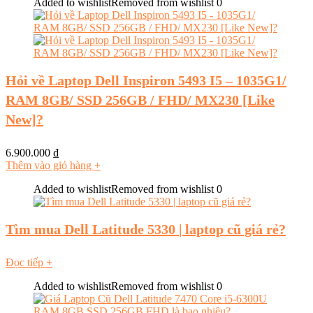
Added to wishlist
Removed from wishlist
0
Hỏi về Laptop Dell Inspiron 5493 I5 – 1035G1/
RAM 8GB/ SSD 256GB / FHD/ MX230 [Like
New]?
6.900.000
₫
Thêm vào giỏ hàng
+
Added to wishlist
Removed from wishlist
0
Tìm mua Dell Latitude 5330 | laptop cũ giá rẻ?
Đọc tiếp
+
Added to wishlist
Removed from wishlist
0