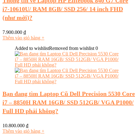
Thông tin về Laptop HP Elitebook 840 G7 Core
i7-10610U/ RAM 8GB/ SSD 256/ 14 inch FHD
(như mới)?
7.900.000
₫
Thêm vào giỏ hàng
+
Added to wishlist
Removed from wishlist
0
Bạn đang tìm Laptop Cũ Dell Precision 5530 Core
i7 – 8850H RAM 16GB/ SSD 512GB/ VGA P1000/
Full HD phải không?
10.800.000
₫
Thêm vào giỏ hàng
+