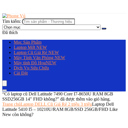
Tìm kiếm:
Đã thích
Mục Sản Phẩm
Laptop Mới
NEW
Laptop Cũ Giá Rẻ
NEW
Máy Tính Văn Phòng
NEW
Máy tính Đồ Họa
NEW
Dịch Vụ Sửa Chữa
Cài Đặt
“Có laptop cũ Dell Latitude 7490 Core I7-8650U RAM 8GB
SSD256GB 14″ FHD không?” đã được thêm vào giỏ hàng.
Trang chủ
Laptop DELL Cũ Giá Rẻ 2 triệu 3 triệu
Laptop Dell
Latitude 5410 I5 – 10210U/RAM 8GB/SSD 256GB/FHD Like
New còn không?