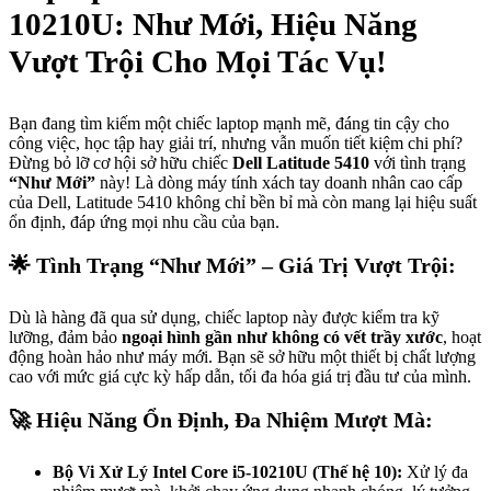
10210U: Như Mới, Hiệu Năng
Vượt Trội Cho Mọi Tác Vụ!
Bạn đang tìm kiếm một chiếc laptop mạnh mẽ, đáng tin cậy cho
công việc, học tập hay giải trí, nhưng vẫn muốn tiết kiệm chi phí?
Đừng bỏ lỡ cơ hội sở hữu chiếc
Dell Latitude 5410
với tình trạng
“Như Mới”
này! Là dòng máy tính xách tay doanh nhân cao cấp
của Dell, Latitude 5410 không chỉ bền bỉ mà còn mang lại hiệu suất
ổn định, đáp ứng mọi nhu cầu của bạn.
🌟
Tình Trạng “Như Mới” – Giá Trị Vượt Trội:
Dù là hàng đã qua sử dụng, chiếc laptop này được kiểm tra kỹ
lưỡng, đảm bảo
ngoại hình gần như không có vết trầy xước
, hoạt
động hoàn hảo như máy mới. Bạn sẽ sở hữu một thiết bị chất lượng
cao với mức giá cực kỳ hấp dẫn, tối đa hóa giá trị đầu tư của mình.
🚀
Hiệu Năng Ổn Định, Đa Nhiệm Mượt Mà:
Bộ Vi Xử Lý Intel Core i5-10210U (Thế hệ 10):
Xử lý đa