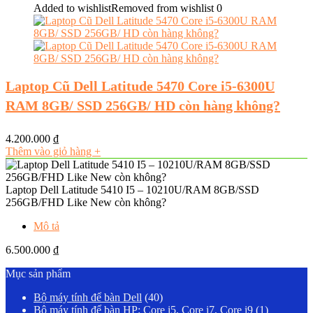
Added to wishlist
Removed from wishlist
0
Laptop Cũ Dell Latitude 5470 Core i5-6300U
RAM 8GB/ SSD 256GB/ HD còn hàng không?
4.200.000
₫
Thêm vào giỏ hàng
+
Laptop Dell Latitude 5410 I5 – 10210U/RAM 8GB/SSD
256GB/FHD Like New còn không?
Mô tả
6.500.000
₫
Mục sản phẩm
Bộ máy tính để bàn Dell
(40)
Bộ máy tính để bàn HP: Core i5, Core i7, Core i9
(1)