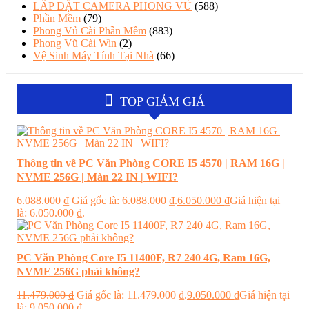
LẮP ĐẶT CAMERA PHONG VỦ
(588)
Phần Mềm
(79)
Phong Vủ Cài Phần Mềm
(883)
Phong Vũ Cài Win
(2)
Vệ Sinh Máy Tính Tại Nhà
(66)
TOP GIẢM GIÁ
Thông tin về PC Văn Phòng CORE I5 4570 | RAM 16G |
NVME 256G | Màn 22 IN | WIFI?
6.088.000
₫
Giá gốc là: 6.088.000 ₫.
6.050.000
₫
Giá hiện tại
là: 6.050.000 ₫.
PC Văn Phòng Core I5 11400F, R7 240 4G, Ram 16G,
NVME 256G phải không?
11.479.000
₫
Giá gốc là: 11.479.000 ₫.
9.050.000
₫
Giá hiện tại
là: 9.050.000 ₫.