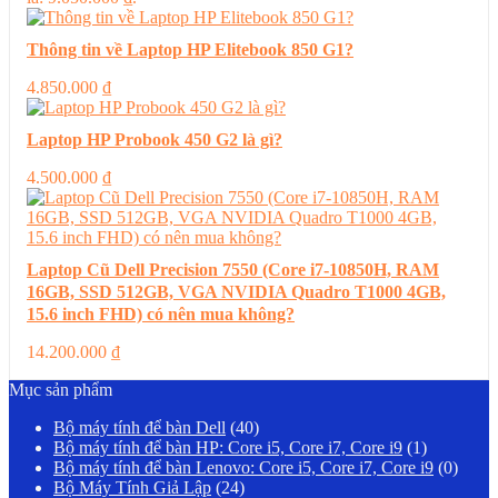
Thông tin về Laptop HP Elitebook 850 G1?
4.850.000
₫
Laptop HP Probook 450 G2 là gì?
4.500.000
₫
Laptop Cũ Dell Precision 7550 (Core i7-10850H, RAM
16GB, SSD 512GB, VGA NVIDIA Quadro T1000 4GB,
15.6 inch FHD) có nên mua không?
14.200.000
₫
Mục sản phẩm
Bộ máy tính để bàn Dell
(40)
Bộ máy tính để bàn HP: Core i5, Core i7, Core i9
(1)
Bộ máy tính để bàn Lenovo: Core i5, Core i7, Core i9
(0)
Bộ Máy Tính Giả Lập
(24)