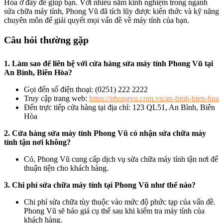
Hòa ở đây để giúp bạn. Với nhiều năm kinh nghiệm trong ngành
sửa chữa máy tính, Phong Vũ đã tích lũy được kiến thức và kỹ năng
chuyên môn để giải quyết mọi vấn đề về máy tính của bạn.
Câu hỏi thường gặp
1. Làm sao để liên hệ với cửa hàng sửa máy tính Phong Vũ tại
An Bình, Biên Hòa?
Gọi đến số điện thoại: (0251) 222 2222
Truy cập trang web:
https://phongvu.com.vn/an-binh-bien-hoa
Đến trực tiếp cửa hàng tại địa chỉ: 123 QL51, An Bình, Biên
Hòa
2. Cửa hàng sửa máy tính Phong Vũ có nhận sửa chữa máy
tính tận nơi không?
Có, Phong Vũ cung cấp dịch vụ sửa chữa máy tính tận nơi để
thuận tiện cho khách hàng.
3. Chi phí sửa chữa máy tính tại Phong Vũ như thế nào?
Chi phí sửa chữa tùy thuộc vào mức độ phức tạp của vấn đề.
Phong Vũ sẽ báo giá cụ thể sau khi kiểm tra máy tính của
khách hàng.