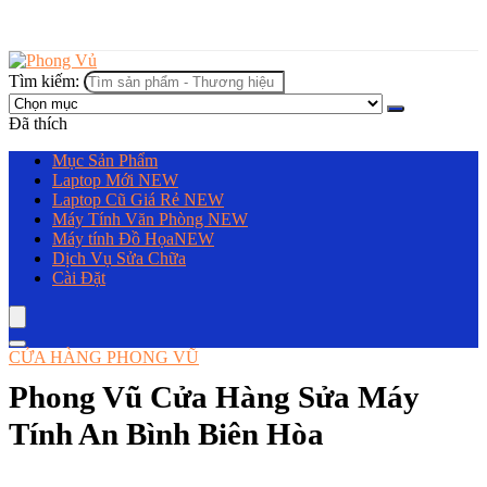
Tìm kiếm:
Đã thích
Mục Sản Phẩm
Laptop Mới
NEW
Laptop Cũ Giá Rẻ
NEW
Máy Tính Văn Phòng
NEW
Máy tính Đồ Họa
NEW
Dịch Vụ Sửa Chữa
Cài Đặt
CỬA HÀNG PHONG VŨ
Phong Vũ Cửa Hàng Sửa Máy
Tính An Bình Biên Hòa