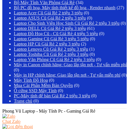
Bộ Máy Tính Văn Phòng Giá Rẻ
(34)
Bộ PC đồ họa, Máy tính thiết kế đồ họa , Render nhanh
(27)
Laptop Acer Cũ Giá Rẻ 2 triệu 3 triệu
(0)
Laptop ASUS Cũ Giá Rẻ 2 triệu 3 triệu
(0)
Laptop Cho Sinh Viên Học Sinh Cũ Giá Rẻ 2 triệu 3 triệu
(0)
Laptop DELL Cũ Giá Rẻ 2 triệu 3 triệu
(61)
Laptop Đồ Hoạ Cũ - Cũ Giá Rẻ 4 triệu 5 triệu
(0)
Laptop Gaming Cũ Giá Rẻ 3 triệu 5 triệu
(0)
Laptop HP Cũ Giá Rẻ 2 triệu 3 triệu
(2)
Laptop Lenovo Cũ Giá Rẻ 2 triệu 3 triệu
(1)
Laptop Toshiba Cũ Giá Rẻ 2 triệu 3 triệu
(0)
Laptop Văn Phòng Cũ Giá Rẻ 2 triệu 3 triệu
(0)
Máy in Canon chính hãng: Giao lắp tận nơi - Tư vấn miễn phí
(0)
Máy in HP chính hãng: Giao lắp tận nơi - Tư vấn miễn phí
(0)
Máy Tính Đồ Họa
(0)
Mua Cài Phần Mềm Bản Quyền
(0)
Ổ cứng SSD Máy Tính
(0)
PC-Máy tính để bàn Giá Rẻ 2 triệu 3 triệu
(0)
Trang chủ
(0)
Phong Vũ Laptop - Máy Tính Pc - Gaming Giá Rẻ
Chat Zalo