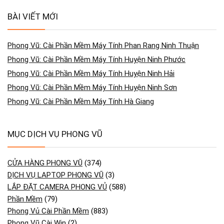
BÀI VIẾT MỚI
Phong Vũ: Cài Phần Mềm Máy Tính Phan Rang Ninh Thuận
Phong Vũ: Cài Phần Mềm Máy Tính Huyện Ninh Phước
Phong Vũ: Cài Phần Mềm Máy Tính Huyện Ninh Hải
Phong Vũ: Cài Phần Mềm Máy Tính Huyện Ninh Sơn
Phong Vũ: Cài Phần Mềm Máy Tính Hà Giang
MỤC DỊCH VỤ PHONG VŨ
CỬA HÀNG PHONG VŨ
(374)
DỊCH VỤ LAPTOP PHONG VŨ
(3)
LẮP ĐẶT CAMERA PHONG VỦ
(588)
Phần Mềm
(79)
Phong Vủ Cài Phần Mềm
(883)
Phong Vũ Cài Win
(2)