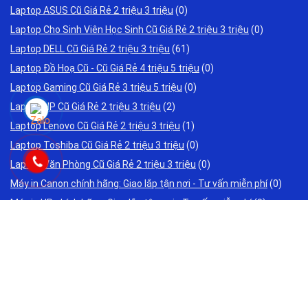
Laptop ASUS Cũ Giá Rẻ 2 triệu 3 triệu
(0)
Laptop Cho Sinh Viên Học Sinh Cũ Giá Rẻ 2 triệu 3 triệu
(0)
Laptop DELL Cũ Giá Rẻ 2 triệu 3 triệu
(61)
Laptop Đồ Hoạ Cũ - Cũ Giá Rẻ 4 triệu 5 triệu
(0)
Laptop Gaming Cũ Giá Rẻ 3 triệu 5 triệu
(0)
Laptop HP Cũ Giá Rẻ 2 triệu 3 triệu
(2)
Laptop Lenovo Cũ Giá Rẻ 2 triệu 3 triệu
(1)
Laptop Toshiba Cũ Giá Rẻ 2 triệu 3 triệu
(0)
Laptop Văn Phòng Cũ Giá Rẻ 2 triệu 3 triệu
(0)
Máy in Canon chính hãng: Giao lắp tận nơi - Tư vấn miễn phí
(0)
Máy in HP chính hãng: Giao lắp tận nơi - Tư vấn miễn phí
(0)
Máy Tính Đồ Họa
(0)
Mua Cài Phần Mềm Bản Quyền
(0)
Ổ cứng SSD Máy Tính
(0)
PC-Máy tính để bàn Giá Rẻ 2 triệu 3 triệu
(0)
Trang chủ
(0)