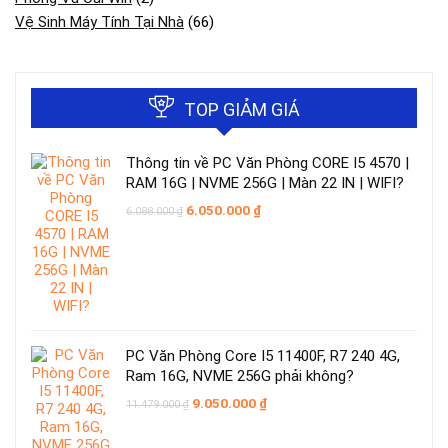
Vệ Sinh Máy Tính Tại Nhà
(66)
TOP GIẢM GIÁ
Thông tin về PC Văn Phòng CORE I5 4570 |
RAM 16G | NVME 256G | Màn 22 IN | WIFI?
Giá
Giá
6.050.000
₫
6.088.000
₫
gốc
hiện
là:
tại
6.088.000 ₫.
là:
6.050.000 ₫.
PC Văn Phòng Core I5 11400F, R7 240 4G,
Ram 16G, NVME 256G phải không?
Giá
Giá
9.050.000
₫
11.479.000
₫
gốc
hiện
là:
tại
11.479.000 ₫.
là: