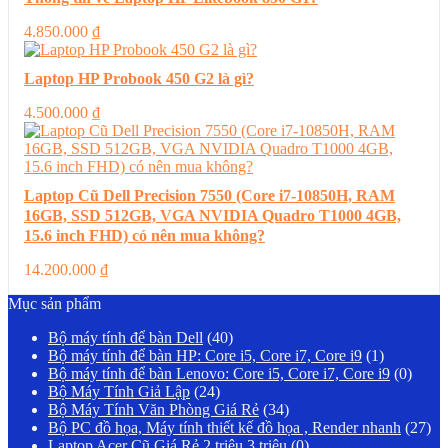
4.850.000
₫
Laptop HP Probook 450 G2 là gì?
4.500.000
₫
Laptop Cũ Dell Precision 7550 (Core i7-10850H, RAM
16GB, SSD 512GB, VGA NVIDIA Quadro T1000 4GB,
15.6 inch FHD) có nên mua không?
14.200.000
₫
Mục sản phẩm
Bộ máy tính để bàn Dell
(40)
Bộ máy tính để bàn HP: Core i5, Core i7, Core i9
(1)
Bộ máy tính để bàn Lenovo: Core i5, Core i7, Core i9
(0)
Bộ Máy Tính Giả Lập
(24)
Bộ Máy Tính Văn Phòng Giá Rẻ
(34)
Bộ PC đồ họa, Máy tính thiết kế đồ họa , Render nhanh
(27)
Laptop Acer Cũ Giá Rẻ 2 triệu 3 triệu
(0)