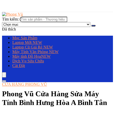
Tìm kiếm:
Đã thích
Mục Sản Phẩm
Laptop Mới
NEW
Laptop Cũ Giá Rẻ
NEW
Máy Tính Văn Phòng
NEW
Máy tính Đồ Họa
NEW
Dịch Vụ Sửa Chữa
Cài Đặt
CỬA HÀNG PHONG VŨ
Phong Vũ Cửa Hàng Sửa Máy
Tính Bình Hưng Hòa A Bình Tân