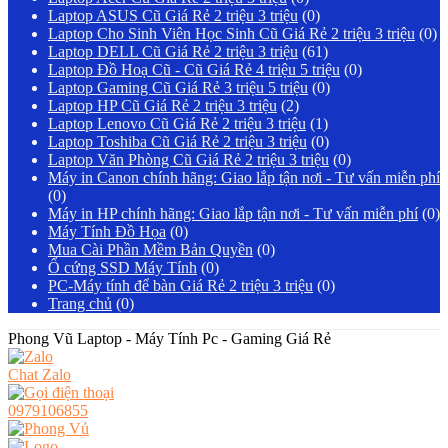
Laptop ASUS Cũ Giá Rẻ 2 triệu 3 triệu
(0)
Laptop Cho Sinh Viên Học Sinh Cũ Giá Rẻ 2 triệu 3 triệu
(0)
Laptop DELL Cũ Giá Rẻ 2 triệu 3 triệu
(61)
Laptop Đồ Hoạ Cũ - Cũ Giá Rẻ 4 triệu 5 triệu
(0)
Laptop Gaming Cũ Giá Rẻ 3 triệu 5 triệu
(0)
Laptop HP Cũ Giá Rẻ 2 triệu 3 triệu
(2)
Laptop Lenovo Cũ Giá Rẻ 2 triệu 3 triệu
(1)
Laptop Toshiba Cũ Giá Rẻ 2 triệu 3 triệu
(0)
Laptop Văn Phòng Cũ Giá Rẻ 2 triệu 3 triệu
(0)
Máy in Canon chính hãng: Giao lắp tận nơi - Tư vấn miễn phí
(0)
Máy in HP chính hãng: Giao lắp tận nơi - Tư vấn miễn phí
(0)
Máy Tính Đồ Họa
(0)
Mua Cài Phần Mềm Bản Quyền
(0)
Ổ cứng SSD Máy Tính
(0)
PC-Máy tính để bàn Giá Rẻ 2 triệu 3 triệu
(0)
Trang chủ
(0)
Phong Vũ Laptop - Máy Tính Pc - Gaming Giá Rẻ
Chat Zalo
0979106855