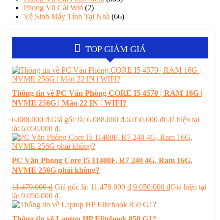
Phong Vũ Cài Win
(2)
Vệ Sinh Máy Tính Tại Nhà
(66)
TOP GIẢM GIÁ
Thông tin về PC Văn Phòng CORE I5 4570 | RAM 16G |
NVME 256G | Màn 22 IN | WIFI?
6.088.000
₫
Giá gốc là: 6.088.000 ₫.
6.050.000
₫
Giá hiện tại
là: 6.050.000 ₫.
PC Văn Phòng Core I5 11400F, R7 240 4G, Ram 16G,
NVME 256G phải không?
11.479.000
₫
Giá gốc là: 11.479.000 ₫.
9.050.000
₫
Giá hiện tại
là: 9.050.000 ₫.
Thông tin về Laptop HP Elitebook 850 G1?