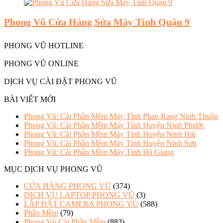
Phong Vũ Cửa Hàng Sửa Máy Tính Quận 9
PHONG VŨ HOTLINE
PHONG VŨ ONLINE
DỊCH VỤ CÀI ĐẶT PHONG VŨ
BÀI VIẾT MỚI
Phong Vũ: Cài Phần Mềm Máy Tính Phan Rang Ninh Thuận
Phong Vũ: Cài Phần Mềm Máy Tính Huyện Ninh Phước
Phong Vũ: Cài Phần Mềm Máy Tính Huyện Ninh Hải
Phong Vũ: Cài Phần Mềm Máy Tính Huyện Ninh Sơn
Phong Vũ: Cài Phần Mềm Máy Tính Hà Giang
MỤC DỊCH VỤ PHONG VŨ
CỬA HÀNG PHONG VŨ
(374)
DỊCH VỤ LAPTOP PHONG VŨ
(3)
LẮP ĐẶT CAMERA PHONG VỦ
(588)
Phần Mềm
(79)
Phong Vủ Cài Phần Mềm
(883)