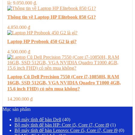
là: 9.050.000 ₫.
Thông tin về Laptop HP Elitebook 850 G1?
4.850.000
₫
Laptop HP Probook 450 G2 là gì?
4.500.000
₫
Laptop Cũ Dell Precision 7550 (Core i7-10850H, RAM
16GB, SSD 512GB, VGA NVIDIA Quadro T1000 4GB,
15.6 inch FHD) có nên mua không?
14.200.000
₫
Mục sản phẩm
Bộ máy tính để bàn Dell
(40)
Bộ máy tính để bàn HP: Core i5, Core i7, Core i9
(1)
Bộ máy tính để bàn Lenovo: Core i5, Core i7, Core i9
(0)