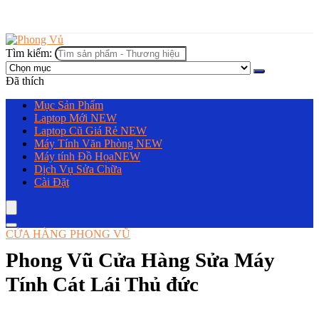
Tìm kiếm:
Đã thích
Mục Sản Phẩm
Laptop Mới
NEW
Laptop Cũ Giá Rẻ
NEW
Máy Tính Văn Phòng
NEW
Máy tính Đồ Họa
NEW
Dịch Vụ Sửa Chữa
Cài Đặt
CỬA HÀNG PHONG VŨ
Phong Vũ Cửa Hàng Sửa Máy
Tính Cát Lái Thủ đức