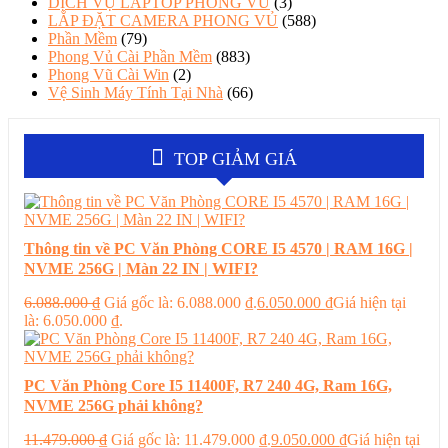
DỊCH VỤ LAPTOP PHONG VŨ
(3)
LẮP ĐẶT CAMERA PHONG VỦ
(588)
Phần Mềm
(79)
Phong Vủ Cài Phần Mềm
(883)
Phong Vũ Cài Win
(2)
Vệ Sinh Máy Tính Tại Nhà
(66)
TOP GIẢM GIÁ
Thông tin về PC Văn Phòng CORE I5 4570 | RAM 16G |
NVME 256G | Màn 22 IN | WIFI?
6.088.000
₫
Giá gốc là: 6.088.000 ₫.
6.050.000
₫
Giá hiện tại
là: 6.050.000 ₫.
PC Văn Phòng Core I5 11400F, R7 240 4G, Ram 16G,
NVME 256G phải không?
11.479.000
₫
Giá gốc là: 11.479.000 ₫.
9.050.000
₫
Giá hiện tại