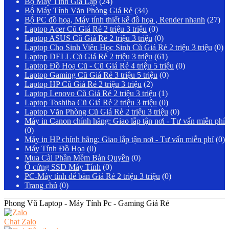
Bộ Máy Tính Giả Lập
(24)
Bộ Máy Tính Văn Phòng Giá Rẻ
(34)
Bộ PC đồ họa, Máy tính thiết kế đồ họa , Render nhanh
(27)
Laptop Acer Cũ Giá Rẻ 2 triệu 3 triệu
(0)
Laptop ASUS Cũ Giá Rẻ 2 triệu 3 triệu
(0)
Laptop Cho Sinh Viên Học Sinh Cũ Giá Rẻ 2 triệu 3 triệu
(0)
Laptop DELL Cũ Giá Rẻ 2 triệu 3 triệu
(61)
Laptop Đồ Hoạ Cũ - Cũ Giá Rẻ 4 triệu 5 triệu
(0)
Laptop Gaming Cũ Giá Rẻ 3 triệu 5 triệu
(0)
Laptop HP Cũ Giá Rẻ 2 triệu 3 triệu
(2)
Laptop Lenovo Cũ Giá Rẻ 2 triệu 3 triệu
(1)
Laptop Toshiba Cũ Giá Rẻ 2 triệu 3 triệu
(0)
Laptop Văn Phòng Cũ Giá Rẻ 2 triệu 3 triệu
(0)
Máy in Canon chính hãng: Giao lắp tận nơi - Tư vấn miễn phí
(0)
Máy in HP chính hãng: Giao lắp tận nơi - Tư vấn miễn phí
(0)
Máy Tính Đồ Họa
(0)
Mua Cài Phần Mềm Bản Quyền
(0)
Ổ cứng SSD Máy Tính
(0)
PC-Máy tính để bàn Giá Rẻ 2 triệu 3 triệu
(0)
Trang chủ
(0)
Phong Vũ Laptop - Máy Tính Pc - Gaming Giá Rẻ
Chat Zalo