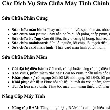
Các Dịch Vụ Sửa Chữa Máy Tính Chính
Sửa Chữa Phần Cứng
Sửa chữa màn hình:
Thay màn hình bị vỡ, sọc, tối màu, nhòe
Sửa chữa bàn phím:
Thay bàn phím bị liệt phím, chập phím,
Sửa chữa ổ cứng:
Cứu dữ liệu, thay ổ cứng bị hỏng, bad secto
Sửa chữa mainboard:
Sửa lỗi nguồn, lỗi chip, lỗi mạch điện.
Sửa chữa card màn hình:
Thay card màn hình bị lỗi, hỏng.
Sửa Chữa Phần Mềm
Cài đặt hệ điều hành:
Cài mới, cài lại hoặc nâng cấp hệ điề
Xóa virus, phần mềm độc hại:
Loại bỏ virus, phần mềm độc h
Khắc phục sự cố mạng:
Sửa lỗi kết nối mạng, lỗi DNS, lỗi pr
Khôi phục dữ liệu:
Phục hồi dữ liệu bị mất do xóa nhầm, form
Tối ưu hóa máy tính:
Tăng tốc máy tính, giảm thiểu thời gian 
Nâng Cấp Máy Tính
Nâng cấp RAM:
Tăng dung lượng RAM để cải thiện hiệu suất