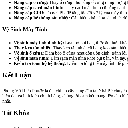
Nâng cấp ổ cứng:
Thay ổ cứng nhỏ bằng ổ cứng dung lượng l
Nâng cấp card màn hình:
Thay card màn hình cũ bằng card mà
Nâng cấp CPU:
Thay CPU để tăng tốc độ xử lý của máy tính.
Nâng cấp hệ thống tản nhiệt:
Cải thiện khả năng tản nhiệt để 
Vệ Sinh Máy Tính
Vệ sinh máy tính định kỳ:
Loại bỏ bụi bẩn, thức ăn thừa khỏ
Thay keo tản nhiệt:
Thay keo tản nhiệt cũ bằng keo tản nhiệt m
Vệ sinh ổ cứng:
Đảm bảo ổ cứng hoạt động ổn định, tránh lỗi 
Vệ sinh màn hình:
Làm sạch màn hình khỏi bụi bẩn, vân tay, gi
Kiểm tra toàn bộ hệ thống:
Kiểm tra tổng thể máy tính để phá
Kết Luận
Phong Vũ Hiệp Phước là địa chỉ tin cậy hàng đầu tại Nhà Bè chuyên c
hiện đại và linh kiện chính hãng, chúng tôi cam kết mang đến cho khá
nhất.
Từ Khóa