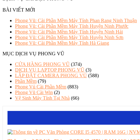
BÀI VIẾT MỚI
Phong Vũ: Cài Phần Mềm Máy Tính Phan Rang Ninh Thuận
Phong Vũ: Cài Phần Mềm Máy Tính Huyện Ninh Phước
Phong Vũ: Cài Phần Mềm Máy Tính Huyện Ninh Hải
Phong Vũ: Cài Phần Mềm Máy Tính Huyện Ninh Sơn
Phong Vũ: Cài Phần Mềm Máy Tính Hà Giang
MỤC DỊCH VỤ PHONG VŨ
CỬA HÀNG PHONG VŨ
(374)
DỊCH VỤ LAPTOP PHONG VŨ
(3)
LẮP ĐẶT CAMERA PHONG VỦ
(588)
Phần Mềm
(79)
Phong Vủ Cài Phần Mềm
(883)
Phong Vũ Cài Win
(2)
Vệ Sinh Máy Tính Tại Nhà
(66)