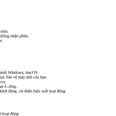
 màu.
 không nhận phím.
r.
u hành Windows, macOS.
ại, bảo vệ máy tính của bạn.
oxy.
at ổ cứng.
khởi động, cải thiện hiệu suất hoạt động.
 hoạt động.