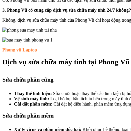
Có, Phong Vũ bảo hành cho tất cả các dịch vụ sửa chữa, thời gian bảo
3. Phong Vũ có cung cấp dịch vụ sửa chữa máy tính 24/7 không?
Không, dịch vụ sửa chữa máy tính của Phong Vũ chỉ hoạt động trong 
Phong vũ Laptop
Dịch vụ sửa chữa máy tính tại Phong Vũ
Sửa chữa phần cứng
Thay thế linh kiện:
Sửa chữa hoặc thay thế các linh kiện bị
Vệ sinh máy tính:
Loại bỏ bụi bẩn tích tụ bên trong máy tính
Cài đặt phần mềm:
Cài đặt hệ điều hành, phần mềm ứng dụng, 
Sửa chữa phần mềm
Xử lý virus và phần mềm độc hại:
Khôi phục hệ thống, loại 