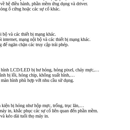
về hệ điều hành, phần mềm ứng dụng và driver.
ỏng ổ cứng hoặc các sự cố khác.
i bộ và các thiết bị mạng khác.
 internet, mạng nội bộ và các thiết bị mạng khác.
 để ngăn chặn các truy cập trái phép.
n hình LCD/LED bị hư hỏng, hỏng pixel, chảy mực,…
nh bị lỗi, hỏng chip, không xuất hình,…
d màn hình phù hợp với nhu cầu sử dụng.
h kiện bị hỏng như hộp mực, trống, trục lăn,…
áy in, khắc phục các sự cố liên quan đến phần mềm.
à kéo dài tuổi thọ máy in.