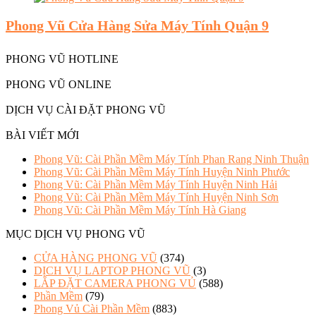
Phong Vũ Cửa Hàng Sửa Máy Tính Quận 9
PHONG VŨ HOTLINE
PHONG VŨ ONLINE
DỊCH VỤ CÀI ĐẶT PHONG VŨ
BÀI VIẾT MỚI
Phong Vũ: Cài Phần Mềm Máy Tính Phan Rang Ninh Thuận
Phong Vũ: Cài Phần Mềm Máy Tính Huyện Ninh Phước
Phong Vũ: Cài Phần Mềm Máy Tính Huyện Ninh Hải
Phong Vũ: Cài Phần Mềm Máy Tính Huyện Ninh Sơn
Phong Vũ: Cài Phần Mềm Máy Tính Hà Giang
MỤC DỊCH VỤ PHONG VŨ
CỬA HÀNG PHONG VŨ
(374)
DỊCH VỤ LAPTOP PHONG VŨ
(3)
LẮP ĐẶT CAMERA PHONG VỦ
(588)
Phần Mềm
(79)
Phong Vủ Cài Phần Mềm
(883)