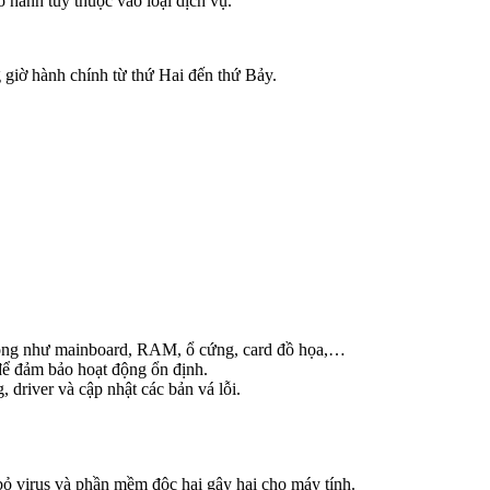
 hành tùy thuộc vào loại dịch vụ.
giờ hành chính từ thứ Hai đến thứ Bảy.
 hỏng như mainboard, RAM, ổ cứng, card đồ họa,…
 để đảm bảo hoạt động ổn định.
driver và cập nhật các bản vá lỗi.
bỏ virus và phần mềm độc hại gây hại cho máy tính.