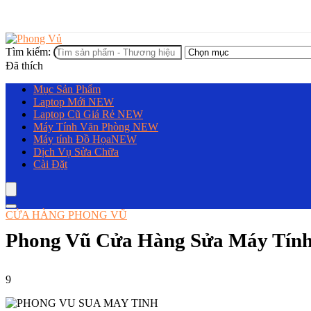
Tìm kiếm:
Đã thích
Mục Sản Phẩm
Laptop Mới
NEW
Laptop Cũ Giá Rẻ
NEW
Máy Tính Văn Phòng
NEW
Máy tính Đồ Họa
NEW
Dịch Vụ Sửa Chữa
Cài Đặt
CỬA HÀNG PHONG VŨ
Phong Vũ Cửa Hàng Sửa Máy Tính
9