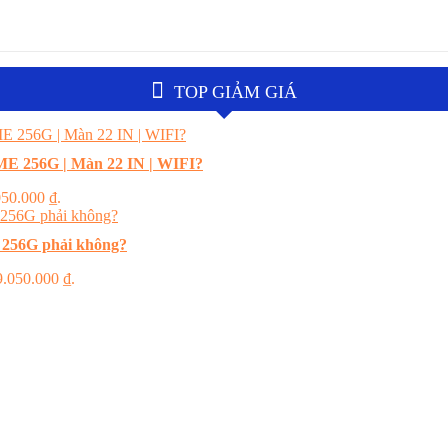
TOP GIẢM GIÁ
E 256G | Màn 22 IN | WIFI?
.050.000 ₫.
 256G phải không?
 9.050.000 ₫.