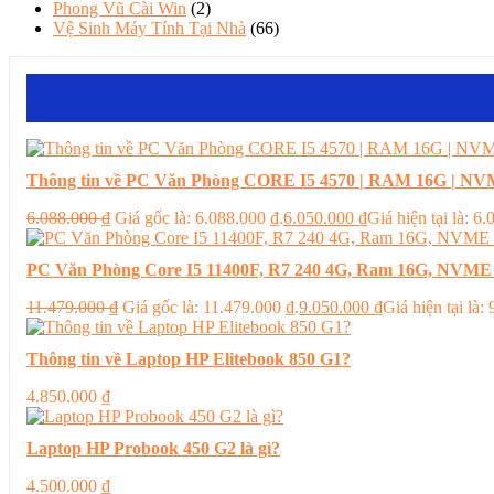
Phong Vũ Cài Win
(2)
Vệ Sinh Máy Tính Tại Nhà
(66)
Thông tin về PC Văn Phòng CORE I5 4570 | RAM 16G | NVM
6.088.000
₫
Giá gốc là: 6.088.000 ₫.
6.050.000
₫
Giá hiện tại là: 6
PC Văn Phòng Core I5 11400F, R7 240 4G, Ram 16G, NVME
11.479.000
₫
Giá gốc là: 11.479.000 ₫.
9.050.000
₫
Giá hiện tại là:
Thông tin về Laptop HP Elitebook 850 G1?
4.850.000
₫
Laptop HP Probook 450 G2 là gì?
4.500.000
₫