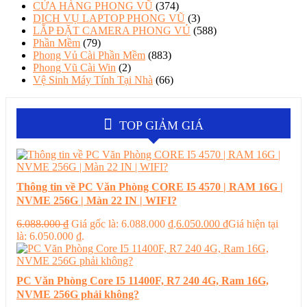
CỬA HÀNG PHONG VŨ
(374)
DỊCH VỤ LAPTOP PHONG VŨ
(3)
LẮP ĐẶT CAMERA PHONG VỦ
(588)
Phần Mềm
(79)
Phong Vủ Cài Phần Mềm
(883)
Phong Vũ Cài Win
(2)
Vệ Sinh Máy Tính Tại Nhà
(66)
TOP GIẢM GIÁ
Thông tin về PC Văn Phòng CORE I5 4570 | RAM 16G |
NVME 256G | Màn 22 IN | WIFI?
6.088.000
₫
Giá gốc là: 6.088.000 ₫.
6.050.000
₫
Giá hiện tại
là: 6.050.000 ₫.
PC Văn Phòng Core I5 11400F, R7 240 4G, Ram 16G,
NVME 256G phải không?