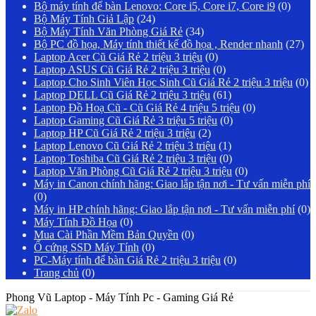
Bộ máy tính để bàn Lenovo: Core i5, Core i7, Core i9
(0)
Bộ Máy Tính Giả Lập
(24)
Bộ Máy Tính Văn Phòng Giá Rẻ
(34)
Bộ PC đồ họa, Máy tính thiết kế đồ họa , Render nhanh
(27)
Laptop Acer Cũ Giá Rẻ 2 triệu 3 triệu
(0)
Laptop ASUS Cũ Giá Rẻ 2 triệu 3 triệu
(0)
Laptop Cho Sinh Viên Học Sinh Cũ Giá Rẻ 2 triệu 3 triệu
(0)
Laptop DELL Cũ Giá Rẻ 2 triệu 3 triệu
(61)
Laptop Đồ Hoạ Cũ - Cũ Giá Rẻ 4 triệu 5 triệu
(0)
Laptop Gaming Cũ Giá Rẻ 3 triệu 5 triệu
(0)
Laptop HP Cũ Giá Rẻ 2 triệu 3 triệu
(2)
Laptop Lenovo Cũ Giá Rẻ 2 triệu 3 triệu
(1)
Laptop Toshiba Cũ Giá Rẻ 2 triệu 3 triệu
(0)
Laptop Văn Phòng Cũ Giá Rẻ 2 triệu 3 triệu
(0)
Máy in Canon chính hãng: Giao lắp tận nơi - Tư vấn miễn phí
(0)
Máy in HP chính hãng: Giao lắp tận nơi - Tư vấn miễn phí
(0)
Máy Tính Đồ Họa
(0)
Mua Cài Phần Mềm Bản Quyền
(0)
Ổ cứng SSD Máy Tính
(0)
PC-Máy tính để bàn Giá Rẻ 2 triệu 3 triệu
(0)
Trang chủ
(0)
Phong Vũ Laptop - Máy Tính Pc - Gaming Giá Rẻ