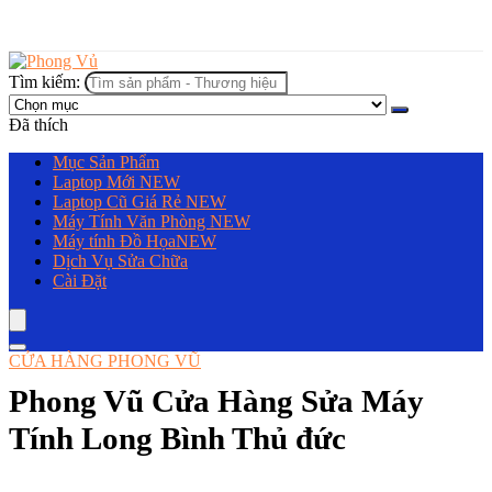
Tìm kiếm:
Đã thích
Mục Sản Phẩm
Laptop Mới
NEW
Laptop Cũ Giá Rẻ
NEW
Máy Tính Văn Phòng
NEW
Máy tính Đồ Họa
NEW
Dịch Vụ Sửa Chữa
Cài Đặt
CỬA HÀNG PHONG VŨ
Phong Vũ Cửa Hàng Sửa Máy
Tính Long Bình Thủ đức