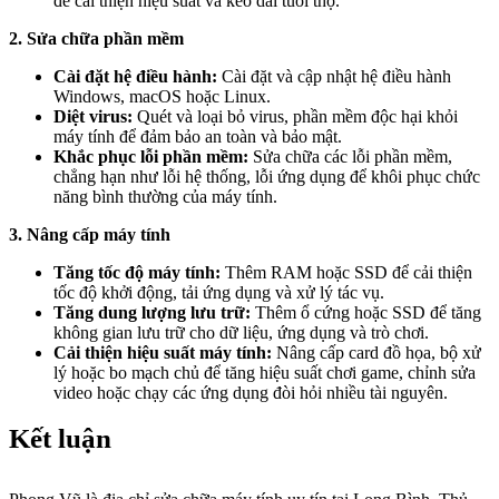
để cải thiện hiệu suất và kéo dài tuổi thọ.
2. Sửa chữa phần mềm
Cài đặt hệ điều hành:
Cài đặt và cập nhật hệ điều hành
Windows, macOS hoặc Linux.
Diệt virus:
Quét và loại bỏ virus, phần mềm độc hại khỏi
máy tính để đảm bảo an toàn và bảo mật.
Khắc phục lỗi phần mềm:
Sửa chữa các lỗi phần mềm,
chẳng hạn như lỗi hệ thống, lỗi ứng dụng để khôi phục chức
năng bình thường của máy tính.
3. Nâng cấp máy tính
Tăng tốc độ máy tính:
Thêm RAM hoặc SSD để cải thiện
tốc độ khởi động, tải ứng dụng và xử lý tác vụ.
Tăng dung lượng lưu trữ:
Thêm ổ cứng hoặc SSD để tăng
không gian lưu trữ cho dữ liệu, ứng dụng và trò chơi.
Cải thiện hiệu suất máy tính:
Nâng cấp card đồ họa, bộ xử
lý hoặc bo mạch chủ để tăng hiệu suất chơi game, chỉnh sửa
video hoặc chạy các ứng dụng đòi hỏi nhiều tài nguyên.
Kết luận