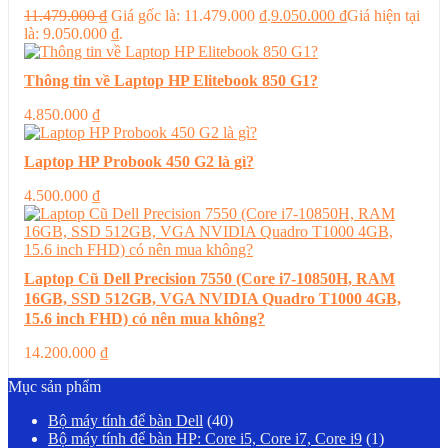
11.479.000
₫
Giá gốc là: 11.479.000 ₫.
9.050.000
₫
Giá hiện tại
là: 9.050.000 ₫.
Thông tin về Laptop HP Elitebook 850 G1?
4.850.000
₫
Laptop HP Probook 450 G2 là gì?
4.500.000
₫
Laptop Cũ Dell Precision 7550 (Core i7-10850H, RAM
16GB, SSD 512GB, VGA NVIDIA Quadro T1000 4GB,
15.6 inch FHD) có nên mua không?
14.200.000
₫
Mục sản phẩm
Bộ máy tính để bàn Dell
(40)
Bộ máy tính để bàn HP: Core i5, Core i7, Core i9
(1)