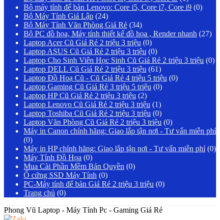
Bộ máy tính để bàn Lenovo: Core i5, Core i7, Core i9
(0)
Bộ Máy Tính Giả Lập
(24)
Bộ Máy Tính Văn Phòng Giá Rẻ
(34)
Bộ PC đồ họa, Máy tính thiết kế đồ họa , Render nhanh
(27)
Laptop Acer Cũ Giá Rẻ 2 triệu 3 triệu
(0)
Laptop ASUS Cũ Giá Rẻ 2 triệu 3 triệu
(0)
Laptop Cho Sinh Viên Học Sinh Cũ Giá Rẻ 2 triệu 3 triệu
(0)
Laptop DELL Cũ Giá Rẻ 2 triệu 3 triệu
(61)
Laptop Đồ Hoạ Cũ - Cũ Giá Rẻ 4 triệu 5 triệu
(0)
Laptop Gaming Cũ Giá Rẻ 3 triệu 5 triệu
(0)
Laptop HP Cũ Giá Rẻ 2 triệu 3 triệu
(2)
Laptop Lenovo Cũ Giá Rẻ 2 triệu 3 triệu
(1)
Laptop Toshiba Cũ Giá Rẻ 2 triệu 3 triệu
(0)
Laptop Văn Phòng Cũ Giá Rẻ 2 triệu 3 triệu
(0)
Máy in Canon chính hãng: Giao lắp tận nơi - Tư vấn miễn phí
(0)
Máy in HP chính hãng: Giao lắp tận nơi - Tư vấn miễn phí
(0)
Máy Tính Đồ Họa
(0)
Mua Cài Phần Mềm Bản Quyền
(0)
Ổ cứng SSD Máy Tính
(0)
PC-Máy tính để bàn Giá Rẻ 2 triệu 3 triệu
(0)
Trang chủ
(0)
Phong Vũ Laptop - Máy Tính Pc - Gaming Giá Rẻ