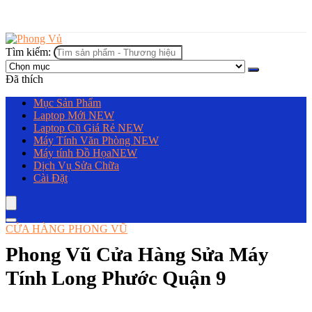
Tìm kiếm:
Đã thích
Mục Sản Phẩm
Laptop Mới
NEW
Laptop Cũ Giá Rẻ
NEW
Máy Tính Văn Phòng
NEW
Máy tính Đồ Họa
NEW
Dịch Vụ Sửa Chữa
Cài Đặt
CỬA HÀNG PHONG VŨ
Phong Vũ Cửa Hàng Sửa Máy
Tính Long Phước Quận 9