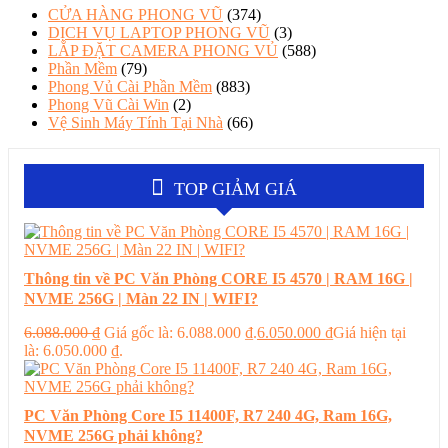
CỬA HÀNG PHONG VŨ
(374)
DỊCH VỤ LAPTOP PHONG VŨ
(3)
LẮP ĐẶT CAMERA PHONG VỦ
(588)
Phần Mềm
(79)
Phong Vủ Cài Phần Mềm
(883)
Phong Vũ Cài Win
(2)
Vệ Sinh Máy Tính Tại Nhà
(66)
TOP GIẢM GIÁ
Thông tin về PC Văn Phòng CORE I5 4570 | RAM 16G |
NVME 256G | Màn 22 IN | WIFI?
6.088.000
₫
Giá gốc là: 6.088.000 ₫.
6.050.000
₫
Giá hiện tại
là: 6.050.000 ₫.
PC Văn Phòng Core I5 11400F, R7 240 4G, Ram 16G,
NVME 256G phải không?