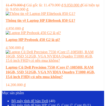
11.479.000
₫
Giá gốc là: 11.479.000 ₫.
9.050.000
₫
Giá hiện tại
là: 9.050.000 ₫.
Thông tin về Laptop HP Elitebook 850 G1?
4.850.000
₫
Laptop HP Probook 450 G2 là gì?
4.500.000
₫
Laptop Cũ Dell Precision 7550 (Core i7-10850H, RAM
16GB, SSD 512GB, VGA NVIDIA Quadro T1000 4GB,
15.6 inch FHD) có nên mua không?
14.200.000
₫
Mục sản phẩm
Bộ máy tính để bàn Dell
(40)
Bộ máy tính để bàn HP: Core i5, Core i7, Core i9
(1)