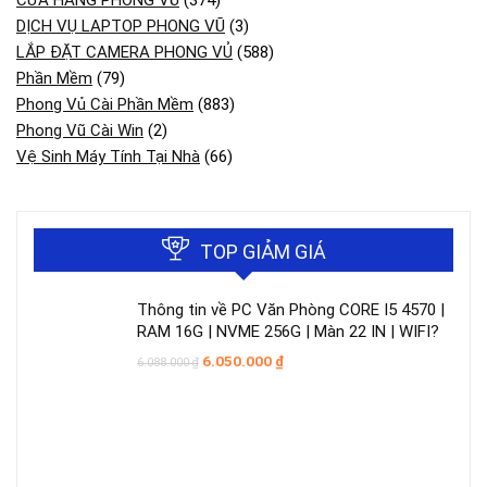
DỊCH VỤ LAPTOP PHONG VŨ
(3)
LẮP ĐẶT CAMERA PHONG VỦ
(588)
Phần Mềm
(79)
Phong Vủ Cài Phần Mềm
(883)
Phong Vũ Cài Win
(2)
Vệ Sinh Máy Tính Tại Nhà
(66)
TOP GIẢM GIÁ
Thông tin về PC Văn Phòng CORE I5 4570 |
RAM 16G | NVME 256G | Màn 22 IN | WIFI?
Giá
Giá
6.050.000
₫
6.088.000
₫
gốc
hiện
là:
tại
6.088.000 ₫.
là:
6.050.000 ₫.