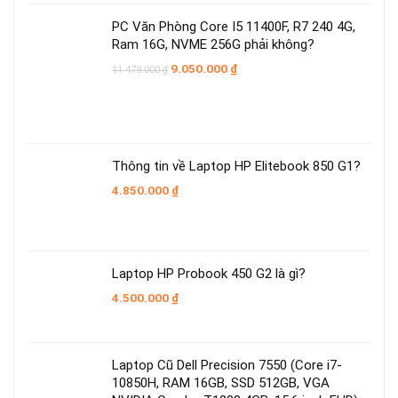
PC Văn Phòng Core I5 11400F, R7 240 4G,
Ram 16G, NVME 256G phải không?
Giá
Giá
9.050.000
₫
11.479.000
₫
gốc
hiện
là:
tại
11.479.000 ₫.
là:
9.050.000 ₫.
Thông tin về Laptop HP Elitebook 850 G1?
4.850.000
₫
Laptop HP Probook 450 G2 là gì?
4.500.000
₫
Laptop Cũ Dell Precision 7550 (Core i7-
10850H, RAM 16GB, SSD 512GB, VGA