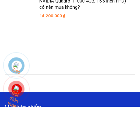
NVIDIA Quadro T1000 4GB, 15.6 inch FHD)
có nên mua không?
14.200.000
₫
Mục sản phẩm
Bộ máy tính để bàn Dell
(40)
Bộ máy tính để bàn HP: Core i5, Core i7, Core i9
(1)
Bộ máy tính để bàn Lenovo: Core i5, Core i7, Core i9
(0)