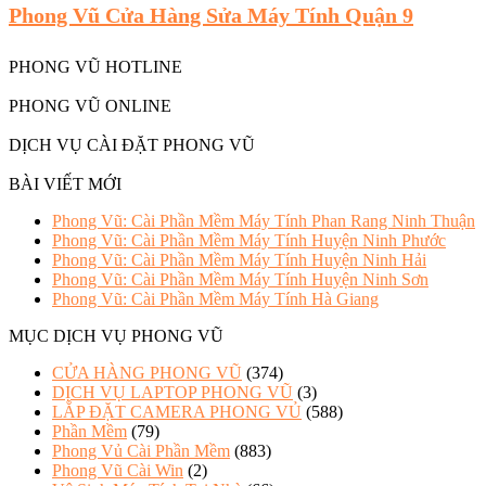
Phong Vũ Cửa Hàng Sửa Máy Tính Quận 9
PHONG VŨ HOTLINE
PHONG VŨ ONLINE
DỊCH VỤ CÀI ĐẶT PHONG VŨ
BÀI VIẾT MỚI
Phong Vũ: Cài Phần Mềm Máy Tính Phan Rang Ninh Thuận
Phong Vũ: Cài Phần Mềm Máy Tính Huyện Ninh Phước
Phong Vũ: Cài Phần Mềm Máy Tính Huyện Ninh Hải
Phong Vũ: Cài Phần Mềm Máy Tính Huyện Ninh Sơn
Phong Vũ: Cài Phần Mềm Máy Tính Hà Giang
MỤC DỊCH VỤ PHONG VŨ
CỬA HÀNG PHONG VŨ
(374)
DỊCH VỤ LAPTOP PHONG VŨ
(3)
LẮP ĐẶT CAMERA PHONG VỦ
(588)
Phần Mềm
(79)
Phong Vủ Cài Phần Mềm
(883)
Phong Vũ Cài Win
(2)