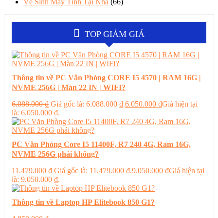
Vệ Sinh Máy Tính Tại Nhà
(66)
TOP GIẢM GIÁ
Thông tin về PC Văn Phòng CORE I5 4570 | RAM 16G |
NVME 256G | Màn 22 IN | WIFI?
6.088.000
₫
Giá gốc là: 6.088.000 ₫.
6.050.000
₫
Giá hiện tại
là: 6.050.000 ₫.
PC Văn Phòng Core I5 11400F, R7 240 4G, Ram 16G,
NVME 256G phải không?
11.479.000
₫
Giá gốc là: 11.479.000 ₫.
9.050.000
₫
Giá hiện tại
là: 9.050.000 ₫.
Thông tin về Laptop HP Elitebook 850 G1?