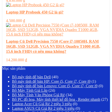
4.850.000
₫
Laptop HP Probook 450 G2 là gì?
4.500.000
₫
Laptop Cũ Dell Precision 7550 (Core i7-10850H, RAM
16GB, SSD 512GB, VGA NVIDIA Quadro T1000 4GB,
15.6 inch FHD) có nên mua không?
14.200.000
₫
Mục sản phẩm
Bộ máy tính để bàn Dell
(40)
Bộ máy tính để bàn HP: Core i5, Core i7, Core i9
(1)
Bộ máy tính để bàn Lenovo: Core i5, Core i7, Core i9
(0)
Bộ Máy Tính Giả Lập
(24)
Bộ Máy Tính Văn Phòng Giá Rẻ
(34)
Bộ PC đồ họa, Máy tính thiết kế đồ họa , Render nhanh
(27)
Laptop Acer Cũ Giá Rẻ 2 triệu 3 triệu
(0)
Laptop ASUS Cũ Giá Rẻ 2 triệu 3 triệu
(0)