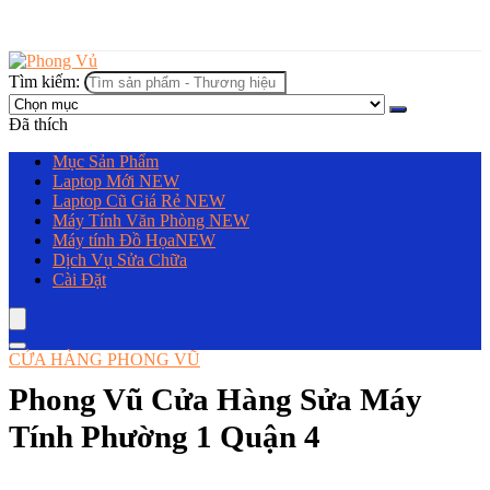
Tìm kiếm:
Đã thích
Mục Sản Phẩm
Laptop Mới
NEW
Laptop Cũ Giá Rẻ
NEW
Máy Tính Văn Phòng
NEW
Máy tính Đồ Họa
NEW
Dịch Vụ Sửa Chữa
Cài Đặt
CỬA HÀNG PHONG VŨ
Phong Vũ Cửa Hàng Sửa Máy
Tính Phường 1 Quận 4