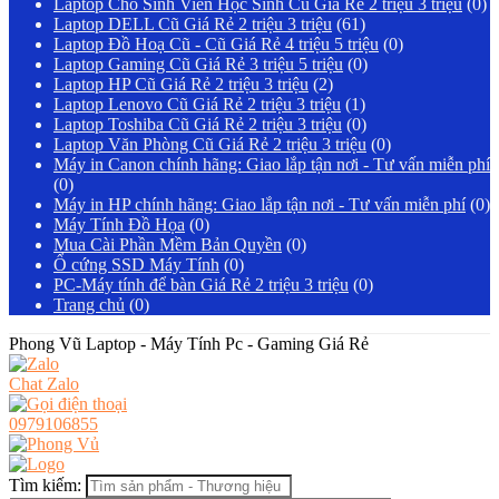
Laptop Cho Sinh Viên Học Sinh Cũ Giá Rẻ 2 triệu 3 triệu
(0)
Laptop DELL Cũ Giá Rẻ 2 triệu 3 triệu
(61)
Laptop Đồ Hoạ Cũ - Cũ Giá Rẻ 4 triệu 5 triệu
(0)
Laptop Gaming Cũ Giá Rẻ 3 triệu 5 triệu
(0)
Laptop HP Cũ Giá Rẻ 2 triệu 3 triệu
(2)
Laptop Lenovo Cũ Giá Rẻ 2 triệu 3 triệu
(1)
Laptop Toshiba Cũ Giá Rẻ 2 triệu 3 triệu
(0)
Laptop Văn Phòng Cũ Giá Rẻ 2 triệu 3 triệu
(0)
Máy in Canon chính hãng: Giao lắp tận nơi - Tư vấn miễn phí
(0)
Máy in HP chính hãng: Giao lắp tận nơi - Tư vấn miễn phí
(0)
Máy Tính Đồ Họa
(0)
Mua Cài Phần Mềm Bản Quyền
(0)
Ổ cứng SSD Máy Tính
(0)
PC-Máy tính để bàn Giá Rẻ 2 triệu 3 triệu
(0)
Trang chủ
(0)
Phong Vũ Laptop - Máy Tính Pc - Gaming Giá Rẻ
Chat Zalo
0979106855
Tìm kiếm: