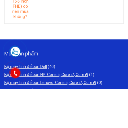
Mục sản phẩm
Bộ máy tính để bàn Dell
(40)
Bộ máy tính để bàn HP: Core i5, Core i7, Core i9
(1)
Bộ máy tính để bàn Lenovo: Core i5, Core i7, Core i9
(0)
Bộ Máy Tính Giả Lập
(24)
Bộ Máy Tính Văn Phòng Giá Rẻ
(34)
Bộ PC đồ họa, Máy tính thiết kế đồ họa , Render nhanh
(27)
Laptop Acer Cũ Giá Rẻ 2 triệu 3 triệu
(0)
Laptop ASUS Cũ Giá Rẻ 2 triệu 3 triệu
(0)