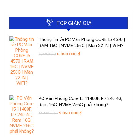
TOP GIẢM GIÁ
Thông tin về PC Văn Phòng CORE I5 4570 |
RAM 16G | NVME 256G | Màn 22 IN | WIFI?
Giá
Giá
6.050.000
₫
6.088.000
₫
gốc
hiện
là:
tại
6.088.000 ₫.
là:
6.050.000 ₫.
PC Văn Phòng Core I5 11400F, R7 240 4G,
Ram 16G, NVME 256G phải không?
Giá
Giá
9.050.000
₫
11.479.000
₫
gốc
hiện
là:
tại
11.479.000 ₫.
là:
9.050.000 ₫.