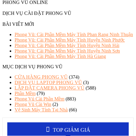
PHONG VŨ ONLINE
DỊCH VỤ CÀI ĐẶT PHONG VŨ
BÀI VIẾT MỚI
Phong Vũ: Cài Phần Mềm Máy Tính Phan Rang Ninh Thuận
Phong Vũ: Cài Phần Mềm Máy Tính Huyện Ninh Phước
Phong Vũ: Cài Phần Mềm Máy Tính Huyện Ninh Hải
Phong Vũ: Cài Phần Mềm Máy Tính Huyện Ninh Sơn
Phong Vũ: Cài Phần Mềm Máy Tính Hà Giang
MỤC DỊCH VỤ PHONG VŨ
CỬA HÀNG PHONG VŨ
(374)
DỊCH VỤ LAPTOP PHONG VŨ
(3)
LẮP ĐẶT CAMERA PHONG VỦ
(588)
Phần Mềm
(79)
Phong Vủ Cài Phần Mềm
(883)
Phong Vũ Cài Win
(2)
Vệ Sinh Máy Tính Tại Nhà
(66)
TOP GIẢM GIÁ