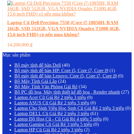
Laptop Cũ Dell Precision 7550 (Core i7-10850H, RAM
16GB, SSD 512GB, VGA NVIDIA Quadro T1000 4GB,
15.6 inch FHD) có nên mua không?
14.200.000
₫
Mục sản phẩm
Bộ máy tính để bàn Dell
(40)
Bộ máy tính để bàn HP: Core i5, Core i7, Core i9
(1)
Bộ máy tính để bàn Lenovo: Core i5, Core i7, Core i9
(0)
Bộ Máy Tính Giả Lập
(24)
Bộ Máy Tính Văn Phòng Giá Rẻ
(34)
Bộ PC đồ họa, Máy tính thiết kế đồ họa , Render nhanh
(27)
Laptop Acer Cũ Giá Rẻ 2 triệu 3 triệu
(0)
Laptop ASUS Cũ Giá Rẻ 2 triệu 3 triệu
(0)
Laptop Cho Sinh Viên Học Sinh Cũ Giá Rẻ 2 triệu 3 triệu
(0)
Laptop DELL Cũ Giá Rẻ 2 triệu 3 triệu
(61)
Laptop Đồ Hoạ Cũ - Cũ Giá Rẻ 4 triệu 5 triệu
(0)
Laptop Gaming Cũ Giá Rẻ 3 triệu 5 triệu
(0)
Laptop HP Cũ Giá Rẻ 2 triệu 3 triệu
(2)