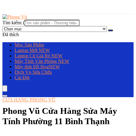
Tìm kiếm:
Đã thích
Mục Sản Phẩm
Laptop Mới
NEW
Laptop Cũ Giá Rẻ
NEW
Máy Tính Văn Phòng
NEW
Máy tính Đồ Họa
NEW
Dịch Vụ Sửa Chữa
Cài Đặt
CỬA HÀNG PHONG VŨ
Phong Vũ Cửa Hàng Sửa Máy
Tính Phường 11 Bình Thạnh