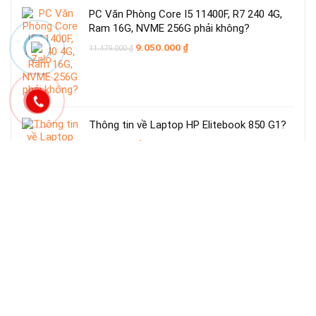
PC Văn Phòng Core I5 11400F, R7 240 4G,
Ram 16G, NVME 256G phải không?
Giá
Giá
9.050.000
₫
11.479.000
₫
gốc
hiện
là:
tại
11.479.000 ₫.
là:
9.050.000 ₫.
Thông tin về Laptop HP Elitebook 850 G1?
4.850.000
₫
Laptop HP Probook 450 G2 là gì?
4.500.000
₫
Laptop Cũ Dell Precision 7550 (Core i7-
10850H, RAM 16GB, SSD 512GB, VGA
NVIDIA Quadro T1000 4GB, 15.6 inch FHD)