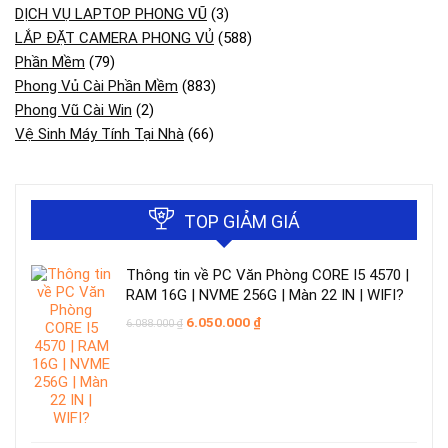
DỊCH VỤ LAPTOP PHONG VŨ
(3)
LẮP ĐẶT CAMERA PHONG VỦ
(588)
Phần Mềm
(79)
Phong Vủ Cài Phần Mềm
(883)
Phong Vũ Cài Win
(2)
Vệ Sinh Máy Tính Tại Nhà
(66)
TOP GIẢM GIÁ
Thông tin về PC Văn Phòng CORE I5 4570 |
RAM 16G | NVME 256G | Màn 22 IN | WIFI?
Giá
Giá
6.050.000
₫
6.088.000
₫
gốc
hiện
là:
tại
6.088.000 ₫.
là:
6.050.000 ₫.